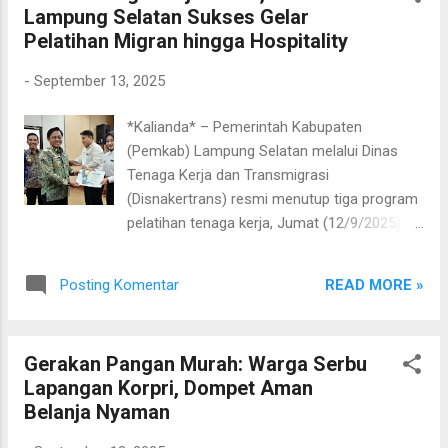
Lampung Selatan Sukses Gelar
Daerah Supriyanto, Plt Kepala Dinas
Pelatihan Migran hingga Hospitality
Pendidikan M. Darmawan, para camat, serta
jajaran pejabat terkait itu, Bupati Egi
-
September 13, 2025
menegaskan sikap tegasnya terhadap
oknum pelaku pungli. “Baik pungli yang
*Kalianda* – Pemerintah Kabupaten
berasal dari dalam sekolah maupun dari luar,
(Pemkab) Lampung Selatan melalui Dinas
jika ada oknum dari dinas atau sekolah yang
Tenaga Kerja dan Transmigrasi
terbukti melakukan pungli, saya akan
(Disnakertrans) resmi menutup tiga program
berhentikan saat itu juga,” tegas Bupati Egi.
pelatihan tenaga kerja, Jumat (12/9/2025).
Lebih jauh, Egi menginstruksikan agar seluruh
Kegiatan yang berlangsung di Aula Rajabasa,
satuan pendidikan menyusun program yang
kantor bupati ini, ditutup langsung oleh
tidak hanya bermanfaat dalam jangka
READ MORE »
Posting Komentar
Sekretaris Daerah (Sekda) Kabupaten
pendek, tetapi juga berdampak luas dan
Lampung Selatan, Supriyanto. Tiga program
berkelanjutan. Dua indikator utama yang ...
yang ditutup meliputi Pelatihan Calon Pekerja
Gerakan Pangan Murah: Warga Serbu
Migran Indonesia (CPMI) bekerja sama
Lapangan Korpri, Dompet Aman
dengan Bintang Indo Corpora yang diikuti 7
Belanja Nyaman
peserta, Pelatihan Food and Beverage
Product (F&B Product) bersama Captain’s