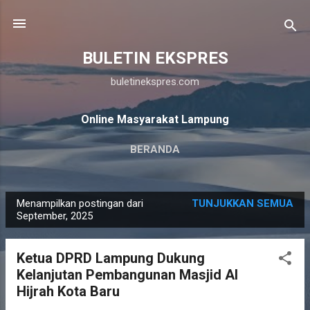
Langsung ke konten utama
BULETIN EKSPRES
buletinekspres.com
Online Masyarakat Lampung
BERANDA
Menampilkan postingan dari
TUNJUKKAN SEMUA
P
September, 2025
o
s
Ketua DPRD Lampung Dukung
t
Kelanjutan Pembangunan Masjid Al
i
Hijrah Kota Baru
n