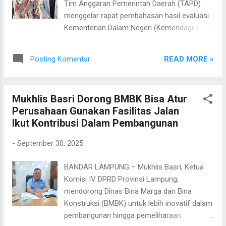
Tim Anggaran Pemerintah Daerah (TAPD)
dan kamar mandi. Untuk menambah
menggelar rapat pembahasan hasil evaluasi
keindahan di halaman masjid dibuat taman
Kementerian Dalam Negeri (Kemendagri)
bulevar dan telah dipasang lampu tenaga
atas Rancangan Peraturan Daerah tentang
surya karya mahasiswa Universitas
Perubahan APBD Provinsi Lampung Tahun
Teknokrat Indonesia. Selanjutnya sebagai
READ MORE »
Posting Komentar
Anggaran 2025, Selasa (30/9/2025). Selain
identitas telah dipasang merek Masjid Al
itu, rapat juga membahas Rancangan
Hijrah Lampung. Seiring berjalannya
Peraturan Gubernur Lampung terkait
pembangunan tersebut, dari awal pembang...
Mukhlis Basri Dorong BMBK Bisa Atur
perubahan penjabaran APBD 2025. Ketua
Perusahaan Gunakan Fasilitas Jalan
Banang yang juga Ketua DPRD Lampung
Ikut Kontribusi Dalam Pembangunan
Ahmad Giri Akbar mengatakan ada sejumlah
catatan yang disampaikan kepada TAPD.
-
September 30, 2025
Salah satunya mengenai persoalan retensi
dari tahun 2022. “Tadi BPKAD sudah
BANDAR LAMPUNG – Mukhlis Basri, Ketua
memberikan jawaban bagaimana proses
Komisi IV DPRD Provinsi Lampung,
retensi bisa diselesaikan oleh OPD,” jelas Giri.
mendorong Dinas Bina Marga dan Bina
Ia juga menyoroti adanya ketidaksesuaian
Konstruksi (BMBK) untuk lebih inovatif dalam
antara Rencana Kerja Pemerintah Daerah
pembangunan hingga pemeliharaan
(RKPD), Kebijakan Umum Anggaran dan