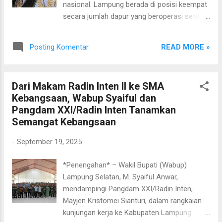
nasional. Lampung berada di posisi keempat
pembekuan, melainkan melakukan razia dan
secara jumlah dapur yang beroperasi setelah
penegakan hukum terhadap pihak-pihak yang
Jawa Barat, Jawa Tengah, dan Jawa Timur.
tidak berhak. “Polisi juga harus melakukan
Namun, dari sisi persentase, Lampung justru
razia dan penegakan hukum bagi pihak-pihak
READ MORE »
Posting Komentar
tertinggi di Indonesia, dengan 52 persen
yang tidak berhak menggunakan itu, karena
Satuan Pelayanan Pemenuhan Gizi (SPPG)
kadang-kadang juga masyarakat umum me...
sudah operasional. Bahkan, data penerima
Dari Makam Radin Inten II ke SMA
manfaat menempatkan Lampung di urutan
Kebangsaan, Wabup Syaiful dan
pertama nasional. Sebanyak 55 persen atau
Pangdam XXI/Radin Inten Tanamkan
sekitar 1,3 juta jiwa dari total proyeksi 2,2 juta
Semangat Kebangsaan
penerima manfaat sudah merasakan
langsung program ini. Mereka terdiri dari anak
-
September 19, 2025
sekolah, ibu hamil, ibu menyusui, hingga
balita. Ketua DPRD Provinsi Lampung, Ahmad
*Penengahan* – Wakil Bupati (Wabup)
Giri Akbar, mengapresiasi capaian tersebut.
Lampung Selatan, M. Syaiful Anwar,
Menurutnya, keberhasilan Lampung bukan
mendampingi Pangdam XXI/Radin Inten,
sekadar angka, melainkan bukti keseriusan
Mayjen Kristomei Sianturi, dalam rangkaian
pemerintah daerah dalam memastikan
kunjungan kerja ke Kabupaten Lampung
kesejahteraan masyarakat melalui