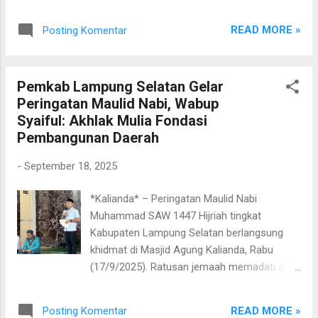
Selatan, Jumat (19/9/2025). Kunjungan
pemenuhan gizi. “Ini capaian luar biasa yang
diawali dengan ziarah ke makam Pahlawan
patut kita banggakan. Lampung bisa menjadi
READ MORE »
Posting Komentar
Nasional Radin Inten II di Desa Gedungharta,
contoh nasional ba...
Kecamatan Penengahan. Didampingi Ketua
Persit KCK Daerah, Asti Kristomei Sianturi,
Pemkab Lampung Selatan Gelar
rombongan Pangdam bersama jajaran
Peringatan Maulid Nabi, Wabup
pejabat utama, Forkopimda Lampung
Syaiful: Akhlak Mulia Fondasi
Selatan, tokoh adat, tokoh masyarakat,
Pembangunan Daerah
hingga keluarga besar Radin Inten II, larut
dalam suasana khidmat. Hadir juga
-
September 18, 2025
Sekretaris Daerah Kabupaten Lampung
Selatan, Supriyanto berserta sejumlah
*Kalianda* – Peringatan Maulid Nabi
pejabat daerah terkait. Prosesi ziarah
Muhammad SAW 1447 Hijriah tingkat
berlangsung penuh penghormatan, ditandai
Kabupaten Lampung Selatan berlangsung
dengan doa bersama dan tabur bunga di
khidmat di Masjid Agung Kalianda, Rabu
pusara sang pahlawan. Momentum ini
(17/9/2025). Ratusan jemaah memadati area
sekaligus menegaskan pentingnya
masjid untuk bersama-sama mengenang
melestarikan nilai-nilai perjuangan Radin
kelahiran Rasulullah SAW sekaligus
Inten II yang gigih melawan kolonial Belanda
READ MORE »
Posting Komentar