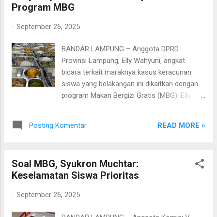
Program MBG
Jumat (26/9/2025). “Saya larang keras
adanya pungli, saya tidak izinkan. Nggak ada
-
September 26, 2025
ampun. Apalagi ngambilnya dari masyarakat.
Kalau ketahuan, saya akan berhentikan
BANDAR LAMPUNG – Anggota DPRD
kepala sekolah dengan tidak terhormat,”
Provinsi Lampung, Elly Wahyuni, angkat
tegas Bupati Egi. Kegiatan tersebut dihadiri
bicara terkait maraknya kasus keracunan
para camat, koordinator pengawas, kepala
siswa yang belakangan ini dikaitkan dengan
bidang, serta ratusan kepala sekolah dasar.
program Makan Bergizi Gratis (MBG). Elly
Secara keseluruhan, terdapat 506 kepala
menyampaikan keprihatinannya atas insiden
sekolah yang tergabung, meliputi 469 SD
tersebut. Menurutnya, program MBG yang
negeri dan 37 SD swasta, yang dibagi dalam
READ MORE »
Posting Komentar
menjadi salah satu prioritas Presiden
dua sesi. Bupati Egi menekankan, pendidikan
Prabowo Subianto memiliki tujuan mulia,
di Lampung Selatan hany...
yakni memastikan siswa mendapatkan
Soal MBG, Syukron Muchtar:
asupan gizi yang cukup. “Program MBG ini
Keselamatan Siswa Prioritas
bertujuan mulia, untuk membuat anak-anak
sehat karena gizi tercukupi,” ujar Elly, Selasa
-
September 26, 2025
(30/9/2025). Politisi Gerindra ini menilai,
kasus keracunan harus menjadi peringatan