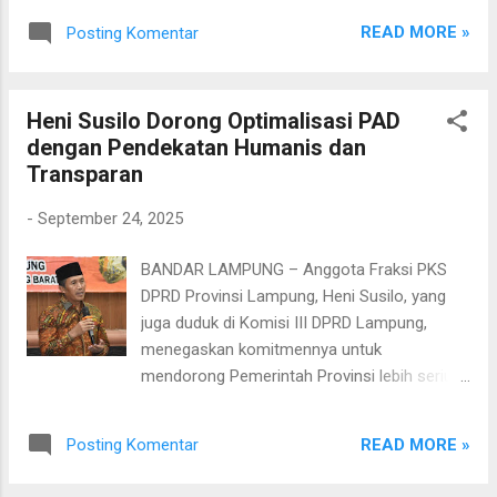
solusi. Sudah benar lah dibangun, diciptakan
dalam kegiatan SHOBAT (Sholawat Bareng
penerima manfaat MBG,” ujarnya. Lebih
READ MORE »
Posting Komentar
Bupati) bersama Bupati dan Wakil Lampung
lanjut, Garinca menegaskan bahwa ma...
Selatan, Radityo Egi Pratama-Syaiful Anwar,
dan Forkopimda. Kegiatan religius tersebut
Heni Susilo Dorong Optimalisasi PAD
tidak hanya menjadi momentum peringatan
dengan Pendekatan Humanis dan
kelahiran Nabi Muhammad SAW, tetapi juga
Transparan
ajang mempererat silaturahmi antara
pemerintah, tokoh agama, dan masyarakat.
-
September 24, 2025
Lantunan sholawat bergema, menghadirkan
keteduhan yang menyatukan ribuan hati
BANDAR LAMPUNG – Anggota Fraksi PKS
dalam doa dan rasa syukur. Bupati Egi
DPRD Provinsi Lampung, Heni Susilo, yang
berharap, melalui peringatan Maulid Nabi,
juga duduk di Komisi III DPRD Lampung,
masyarakat Kabupaten Lampung Selatan
menegaskan komitmennya untuk
senantiasa diberi keberkahan, dijauhkan dari
mendorong Pemerintah Provinsi lebih serius
segala kesulitan, serta diberi kekuatan untuk
dalam mengoptimalkan Pendapatan Asli
meneladani akhlak mulia Rasulullah dalam
Daerah (PAD) menjelang akhir tahun
kehidupan sehari-hari. “Semoga segala hajat
READ MORE »
Posting Komentar
anggaran 2025. Menurut Heni, realisasi PAD
masyarakat dikabulkan Allah SWT. Malam ini
yang baru mencapai sekitar 73,49 persen dari
istimewa, karena kami bisa ber...