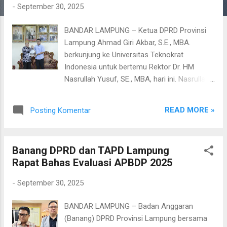
g
-
September 30, 2025
a
BANDAR LAMPUNG – Ketua DPRD Provinsi
n
Lampung Ahmad Giri Akbar, S.E., MBA.
berkunjung ke Universitas Teknokrat
Indonesia untuk bertemu Rektor Dr. HM
Nasrullah Yusuf, SE., MBA, hari ini. Nasrullah
juga Ketua Badan Pengelola Masjid Agung Al
Hijrah Lampung. Pada kesempatan tersebut,
READ MORE »
Posting Komentar
Nasrullah Yusuf menyampaikan progres
pembangunan Masjid Al Hijrah kepada Ketua
DPRD Ahmad Giri Akbar, S.E., MBA.
Banang DPRD dan TAPD Lampung
(1/10/2025). Nasrullah Yusuf menjelaskan
Rapat Bahas Evaluasi APBDP 2025
pembangunan Masjid Al Hijrah dilaksanakan
secara bertahap berfokus pada kesiapan
-
September 30, 2025
ruang ibadah dalam masjid, tempat wudu,
dan kamar mandi pria dan wanita. Selain itu,
BANDAR LAMPUNG – Badan Anggaran
telah dibuat ruang VIP, ruang imam dan
(Banang) DPRD Provinsi Lampung bersama
perkantoran dilengkapi dapur, tempat wudu,