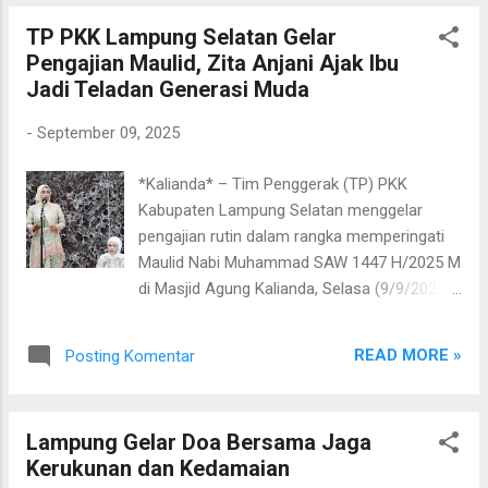
pekerjaan banyak, tapi g...
sekaligus pilot berlisensi, Deon. Dari udara, ia
TP PKK Lampung Selatan Gelar
menikmati panorama spektakuler yang
Pengajian Maulid, Zita Anjani Ajak Ibu
membentang hingga Tanjung Tua, ujung
Jadi Teladan Generasi Muda
Pulau Sumatera. “Pemandangannya indah
sekali dari atas, luar biasa, dengan suguhan
-
September 09, 2025
panorama hingga ke ujung Pulau Sumatera.
Terima kasih kepada komunitas paralayang
*Kalianda* – Tim Penggerak (TP) PKK
yang sudah mendampingi,” ujar Zita sesaat
Kabupaten Lampung Selatan menggelar
setelah mendarat dengan selamat. Tak
pengajian rutin dalam rangka memperingati
hanya merasakan sensasi terbang, Zita juga
Maulid Nabi Muhammad SAW 1447 H/2025 M
menyempatkan diri menyusuri Pantai Minang
di Masjid Agung Kalianda, Selasa (9/9/2025).
Rua dan melanjutkan kunjungan ke kawasan
Ketua TP PKK Lampung Selatan, Zita Anjani,
Lummay, yang juga menjadi bagian dari paket
hadir bersama Wakil Ketua Reni Apriani,
wisata di sekitar lokasi. Menurut Zita, Batu
READ MORE »
Posting Komentar
jajaran pengurus PKK kecamatan, kelurahan,
Alif Paragliding Site memiliki potensi besa...
hingga desa. Turut hadir pula Wakil Ketua III
DPRD Lampung Selatan, Bela Jayanti,
Lampung Gelar Doa Bersama Jaga
Sekretaris Daerah (Sekda) Supriyanto
Kerukunan dan Kedamaian
bersama Ketua DWP Ratna Yanuana