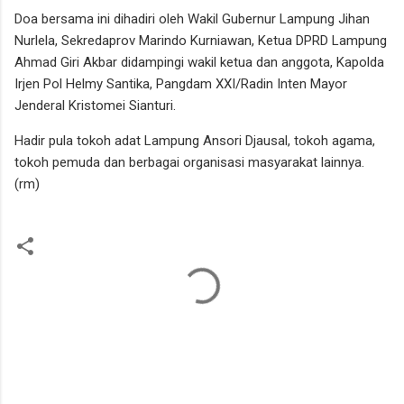
Doa bersama ini dihadiri oleh Wakil Gubernur Lampung Jihan
Nurlela, Sekredaprov Marindo Kurniawan, Ketua DPRD Lampung
Ahmad Giri Akbar didampingi wakil ketua dan anggota, Kapolda
Irjen Pol Helmy Santika, Pangdam XXI/Radin Inten Mayor
Jenderal Kristomei Sianturi.
Hadir pula tokoh adat Lampung Ansori Djausal, tokoh agama,
tokoh pemuda dan berbagai organisasi masyarakat lainnya.
(rm)
K
o
m
e
n