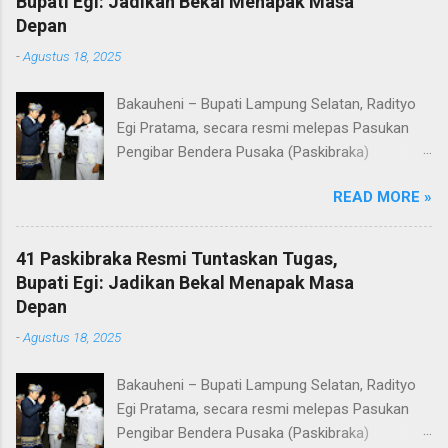
Bupati Egi: Jadikan Bekal Menapak Masa
Depan
-
Agustus 18, 2025
Bakauheni – Bupati Lampung Selatan, Radityo
Egi Pratama, secara resmi melepas Pasukan
Pengibar Bendera Pusaka (Paskibraka)
Kabupaten Lampung Selatan Tahun 2025.
READ MORE »
Pelepasan dilakukan usai upacara penurunan
bendera di Lapangan Menara Siger, Bakauheni,
Minggu malam (17/8/2025). Sebanyak 41
41 Paskibraka Resmi Tuntaskan Tugas,
anggota Paskibraka yang sebelumnya sukses
Bupati Egi: Jadikan Bekal Menapak Masa
mengibarkan Sang Saka Merah Putih pada
Depan
peringatan HUT ke-80 Kemerdekaan Republik
-
Agustus 18, 2025
Indonesia di Kabupaten Lampung Selatan, kini
resmi menuntaskan tugasnya. Mereka dilepas
Bakauheni – Bupati Lampung Selatan, Radityo
dengan penuh apresiasi atas dedikasi, disiplin,
Egi Pratama, secara resmi melepas Pasukan
dan semangat kebangsaan yang ditunjukkan
Pengibar Bendera Pusaka (Paskibraka)
sepanjang rangkaian acara. Dalam