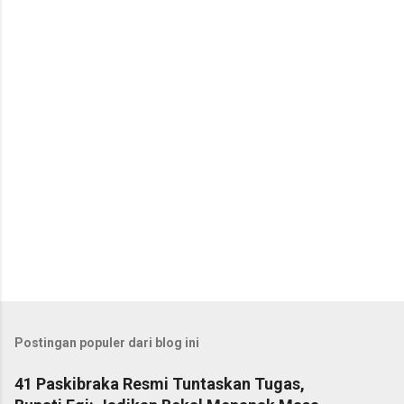
t
a
r
Postingan populer dari blog ini
41 Paskibraka Resmi Tuntaskan Tugas,