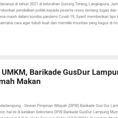
dananya di tahun 2021 di kelurahan Gunung Terang, Langkapura, Juma
berikan pendidikan politik kepada peserta reses tentang tugas dan
ena masih dalam kondisi pandemi Covid-19, Syarif memberikan tips 
aimana cara agar tubuh kuat dan memiliki imunitas yang bagus di m
ap mematuhi protokol kesehatan 3 M ( memakai masker, menjaga jar
gota komisi 5 tersebut juga menambahkan rumus 4c, yaitu cukup i
ritual terhadap sang pencipta, cukup olahraga sebagai penguatan kond
ak berlebihan dalam makan serta bergizi, terakhir cukup istirahat. “In
guatkan tubuh kita, menguatkan imunitas juga, sehingga tidak mudah
erapkan protokol kesehatan dengan baik, melaksanakn r...
UMKM, Barikade GusDur Lampu
umah Makan
darlampung - Dewan Pimpinan Wilayah (DPW) Barikade Gus Dur La
ore, hal ini di katakan Sekretaris DPW Barikade GusDur Lampung Mus