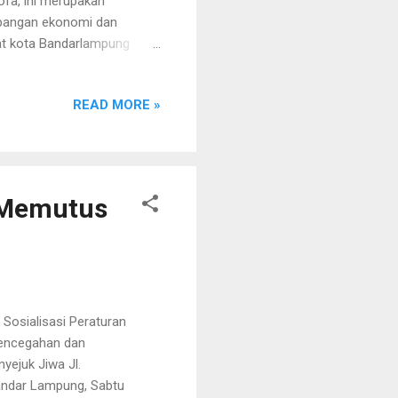
ofa, ini merupakan
bangan ekonomi dan
sat kota Bandarlampung
pom bensin depan
 dengan rumah makan karena
READ MORE »
 dampak nya. "Dengan kita
u saudara kita yang sedang
nggota kita yang belum ada
i Memutus
Sosialisasi Peraturan
Pencegahan dan
yejuk Jiwa Jl.
andar Lampung, Sabtu