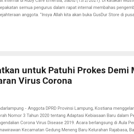
at internal di Ruby Cafe Emersia, Sabtu (13/2/2021). Di katakan Must
epakatan semua pengurus dalam rapat internal membahas pengem
ejahteraan anggota. "Insya Allah kita akan buka GusDur Store di pu
at nya di belakang Butik Ria Miranda atau Cafe Miranda di samping 
ermart," jelasnya. GusDur Store ini nantinya akan di sertakan juga
masa pandemi covid-19 yang belum usai ini semua sektor merasakan
a GusDur Store nanti juga ada rumah makan nya agar bisa membant
usahan di masa covid-19 ini, dan nanti nya kita bisa juga gunakan a
iatan atau kerja untuk bergabung di sini, jelas untuk harga ...
atkan untuk Patuhi Prokes Dem
aran Virus Corona
darlampung - Anggota DPRD Provinsi Lampung, Kostiana menggelar 
rah Nomor 3 Tahun 2020 tentang Adaptasi Kebiasaan Baru dalam 
gendalian Corona Virus Disease 2019. Acara berlangsung di Aula Pen
nawirawan Kecamatan Gedung Meneng Baru Kelurahan Rajabasa, B