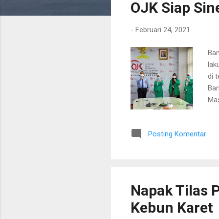
OJK Siap Sin
t
i
-
Februari 24, 2021
n
g
Ban
a
lak
n
di 
Ban
Mas
dir
ber
Posting Komentar
den
pan
hid
sem
Napak Tilas P
Kebun Karet