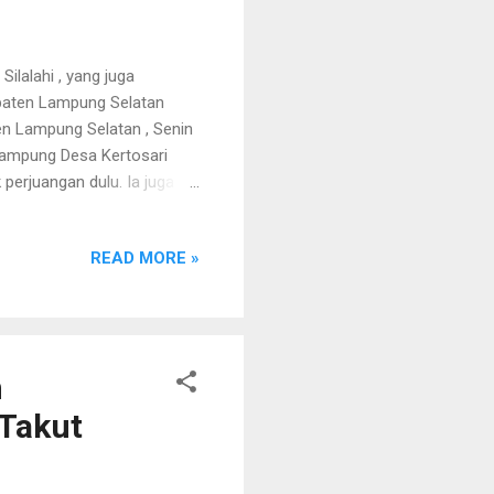
ilalahi , yang juga
aten Lampung Selatan
en Lampung Selatan , Senin
Lampung Desa Kertosari
erjuangan dulu. Ia juga
a. “Meski sudah menjadi
kusi. Beliau memang saudara
READ MORE »
 permintaan dari Bung
 perkebunan karet yang dulu
t HS , dalam sambutannya
h
 Takut