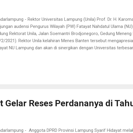
darlampung - Rektor Universitas Lampung (Unila) Prof. Dr. H. Karoman
jungan audensi Pengurus Wilayah (PW) Fatayat Nahdatul Ulama (NU)
ung Rektorat Unila, Jalan Soemantri Brodjonegoro, Gedung Menen
/2/2021). Rektor Unila kelahiran Menes Banten tersebut mengapresia
ayat NU Lampung dan akan di sinergikan dengan Universitas terbesar
al terhadap NU (organisasi) bukan loyal pada orang, karena kita ha
ng banyak, jadi segeralah sinergikan Fatayat dengan Unila saya dukung
juti ya dengan Universitas," katanya di saat bincang-bincang santa
nggilan sejawatnya), beliau titip pesan mewanti-wanti kader Fatayat
pak dan militan dalam mengerjakan sesuatu harus dengan landasan 
us kompak, harus militan, kita orang N...
at Gelar Reses Perdananya di Tah
darlampung - Anggota DPRD Provinsi Lampung Syarif Hidayat mela