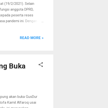
t (19/2/2021). Selain
 fungsi anggota DPRD,
kepada peserta reses
asa pandemi ini. Dengan
ak dan mencuci tangan ) ,
badah sebagai penguatan
READ MORE »
isi fisik, cukup makan,
sya Allah 3m dan 4c bisa
 sakit. Kalau kita sudah
ng Buka
mpung akan buka GusDur
tofa Kamil Alfaroq usai