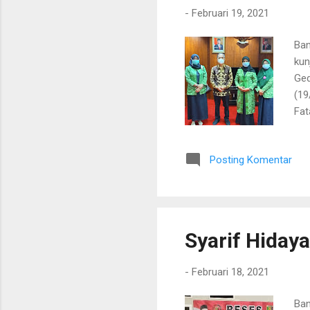
-
Februari 19, 2021
Ban
kun
Ged
(19
Fat
loy
ora
Posting Komentar
lan
(pa
kom
har
Syarif Hiday
-
Februari 18, 2021
Ban