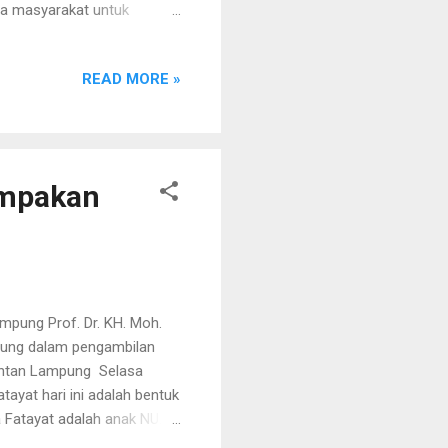
da masyarakat untuk
 hadapi supaya dapat
ntah dengan menerapkan
READ MORE »
, memakai masker, tidak
esak untuk menekan angka
i Budi Ardiyanto, Kabid
pung berangsur pulih dari
ompakan
mpung Prof. Dr. KH. Moh.
mpung dalam pengambilan
 Intan Lampung Selasa
ayat hari ini adalah bentuk
 Fatayat adalah anak NU.
adikan perbedaan menjadi