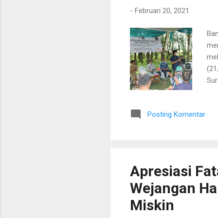
-
Februari 20, 2021
Ban
mer
mel
(21
Sur
men
wak
Posting Komentar
kam
Wah
kam
men
Apresiasi Fa
Wejangan Har
Miskin