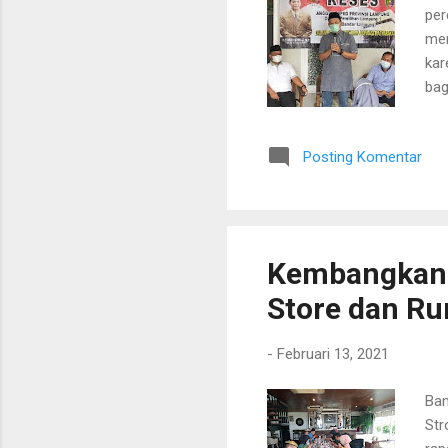
per
mem
kar
bag
tet
ang
Posting Komentar
spi
tid
men
men
Kembangkan 
Store dan R
-
Februari 13, 2021
Ban
Str