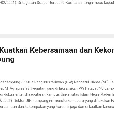
/02/2021). Di kegiatan Sosper tersebut, Kostiana menghimbau kepa
aati peraturan daerah di tengah pandemi Covid-19 yang sedang kita
utus mata rantai penularan virus corona. “Taati peraturan pemeri
tokol kesehatan dengan mencuci tangan pakai sabun, menjaga jarak
kerumun, dan jangan keluar rumah jika tidak ada urusan yang mend
ularan virus Covid-19,” ujarnya. Dalam kegiatan Sosper hadir Pemater
M Dinkes Kota Bandar Lampung. Budi mengatakan hari ini Bandarlam
a Merah menj...
 : Kuatkan Kebersamaan dan Kek
pung
darlampung - Ketua Pengurus Wilayah (PW) Nahdatul Ulama (NU) La
ri. M. Ag apresiasi kegiatan yang di laksanakan PW Fatayat NU La
eo dukumenter di seputaran kampus Universitas Islam Negri, Raden
2/2021). Rektor UIN Lampung ini menuturkan acara yang di lakukan Fat
ersamaan dan kekompakan yang harus di jaga dan di kuatkan karena
ya berpesan, dalam organisasi itu perbedaan pasti ada tapi jangan j