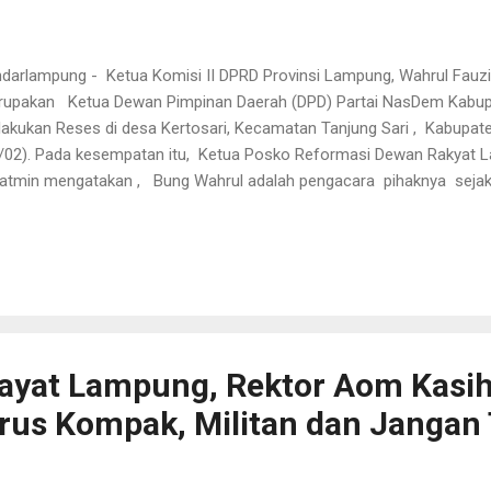
darlampung - Ketua Komisi II DPRD Provinsi Lampung, Wahrul Fauzi S
upakan Ketua Dewan Pimpinan Daerah (DPD) Partai NasDem Kabup
akukan Reses di desa Kertosari, Kecamatan Tanjung Sari , Kabupat
/02). Pada kesempatan itu, Ketua Posko Reformasi Dewan Rakyat 
atmin mengatakan , Bung Wahrul adalah pengacara pihaknya sejak p
yebut bahwa masyarakat di Kertosari akan siap berjuang kedepanny
il rakyat, Bung Wahrul tetap rajin kesini. Menjenguk kami dan berdis
i, ” kata Suratmin . Reses di kebun karet ini, lanjut suratmin, adalah
rul. “Tentu langsung kami amini, karena bisa langsung tinjau lokasi
i perjuangkan bersama, ” terangnya . Kepala Desa Kertosari, Alber
g...
tayat Lampung, Rektor Aom Kasi
us Kompak, Militan dan Jangan