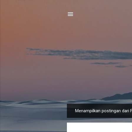
Menampilkan postingan dari F
P
o
s