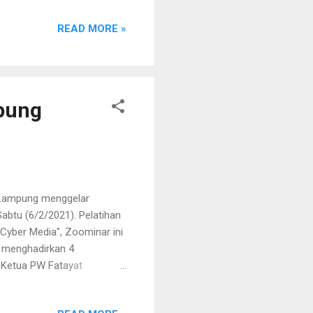
ang saling menguatkan
READ MORE »
Fatayat Lampung dan antara
rmati dan menghargai agar
g. Masih sambungnya, dalam
mpung
 Lampung menggelar
Sabtu (6/2/2021). Pelatihan
Cyber Media", Zoominar ini
n menghadirkan 4
g Ketua PW Fatayat
syah. Dalam sambutannya
akan selain untuk