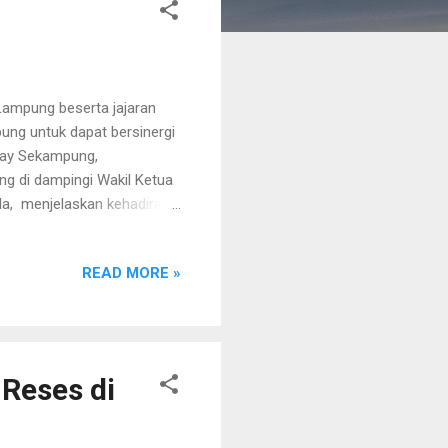
Lampung beserta jajaran
ung untuk dapat bersinergi
Way Sekampung,
g di dampingi Wakil Ketua
ila, menjelaskan kehadiran
n OJK Lampung dapat
 mengsinergikan Fatayat
READ MORE »
gi kita tau saat ini
untuk menutupi kebutuhan
nga yang cukup tinggi
 Reses di