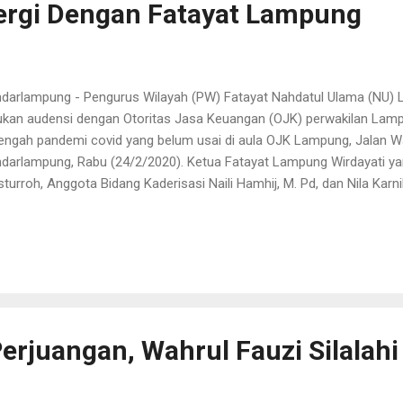
ergi Dengan Fatayat Lampung
darlampung - Pengurus Wilayah (PW) Fatayat Nahdatul Ulama (NU) 
ukan audensi dengan Otoritas Jasa Keuangan (OJK) perwakilan Lamp
tengah pandemi covid yang belum usai di aula OJK Lampung, Jalan 
darlampung, Rabu (24/2/2020). Ketua Fatayat Lampung Wirdayati yan
turroh, Anggota Bidang Kaderisasi Naili Hamhij, M. Pd, dan Nila Karn
inya beserta jajaran selain menjalin silaturahmi juga mengharapaka
sinergi dengan Fatayat Lampung. "Selain silaturahmi kami juga ingin
gan OJK sebagai ikhtiar perempuan NU dalam kemandirian umat, apala
demi belum usai dan para perempuan atau kaum ibu-ibu terkadang 
upnya bergantung dengan pinjaman rentenir atau koperasi dengan bu
entara ingin meminjam di Bank terlalu sulit dan banyak sekali pers...
erjuangan, Wahrul Fauzi Silalahi