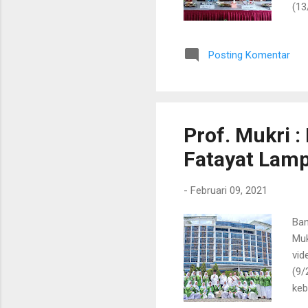
(13
men
mem
Posting Komentar
pro
ber
pen
P2P
zon
Prof. Mukri
Fatayat Lam
-
Februari 09, 2021
Ban
Muk
vid
(9/
keb
"Sa