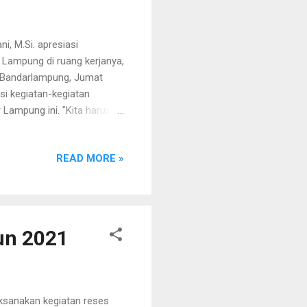
i, M.Si. apresiasi
 Lampung di ruang kerjanya,
g Bandarlampung, Jumat
si kegiatan-kegiatan
 Lampung ini. "Kita harus
rus memberi manfaat untuk
, nanti silahkan di tindak
READ MORE »
i. Masih sambung Kang Aom
 Lampung agar terus
keihlasan. "Pesan saya
un 2021
ksanakan kegiatan reses