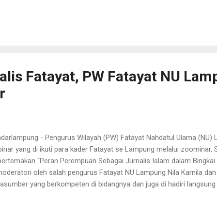
pecahan, karena Fatayat anak NU maka teruslah seperti yang sekar
am kebersamaan dan kekompakan, saya apresiasi dengan kegiatan 
ua dan Sekretaris harus lah saling berkoordinasi dan saling mengho
alan," katanya saat menerima silaturahmi pengurus Fatayat Lampun
ran NU di ajarkan hukum tertinggi adalah kesel...
alis Fatayat, PW Fatayat NU La
r
darlampung - Pengurus Wilayah (PW) Fatayat Nahdatul Ulama (NU)
inar yang di ikuti para kader Fatayat se Lampung melalui zoominar, 
 bertemakan “Peran Perempuan Sebagai Jurnalis Islam dalam Bingkai 
moderatori oleh salah pengurus Fatayat NU Lampung Nila Karnila da
asumber yang berkompeten di bidangnya dan juga di hadiri langsun
pung Wirdayati dan Wakil Ketua PW NU Lampung Juwendra Ardiyan
ua PW Fatayat Lampung Wirdayati mengatakan, kegiatan ini di laksan