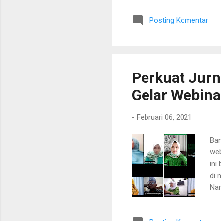
per
Posting Komentar
dal
Ket
sej
aja
Perkuat Jurn
Gelar Webina
-
Februari 06, 2021
Ban
web
ini
di 
Nar
Lam
Ket