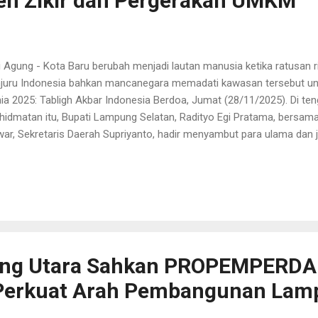
eh Zikir dan Pergerakan UMKM
i Agung - Kota Baru berubah menjadi lautan manusia ketika ratusan r
juru Indonesia bahkan mancanegara memadati kawasan tersebut unt
ia 2025: Tabligh Akbar Indonesia Berdoa, Jumat (28/11/2025). Di t
hidmatan itu, Bupati Lampung Selatan, Radityo Egi Pratama, bersama 
ar, Sekretaris Daerah Supriyanto, hadir menyambut para ulama dan 
ah memadati lokasi. Selama tiga hari, 28-30 November 2025, Kawas
i Agung, Kabupaten Lampung Selatan, menjadi pusat perjumpaan, doa
am. Rangkaian acara pada hari pertama dimulai dengan pelaksanaan 
pak Menteri Agama RI, Nasaruddin Umar, berdiri di saf depan bers
kifli Hasan, Gubernur Lampung, Rahmat Mirzani Djausal, serta Guber
teri Agama RI, Nasaruddin Umar didaulat menjadi khatib salat Jumat. 
ng Utara Sahkan PROPEMPERDA
Perkuat Arah Pembangunan Lam