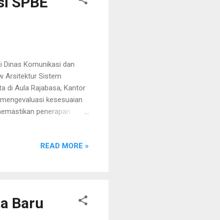
si SPBE
i Dinas Komunikasi dan
 Arsitektur Sistem
a di Aula Rajabasa, Kantor
k mengevaluasi kesesuaian
 memastikan penerapan
erabilitas data, serta kode
as Kominfo Kabupaten
READ MORE »
implementasi SPBE. Kepala
enjelaskan bahwa forum
an, dan rencana
 kegia...
ta Baru