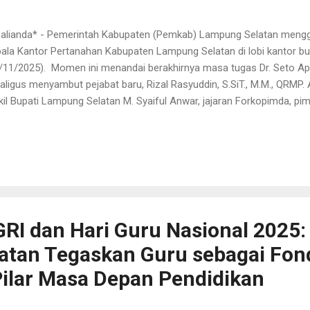
K alianda* - Pemerintah Kabupaten (Pemkab) Lampung Selatan mengg
ala Kantor Pertanahan Kabupaten Lampung Selatan di lobi kantor b
/11/2025). Momen ini menandai berakhirnya masa tugas Dr. Seto Apri
aligus menyambut pejabat baru, Rizal Rasyuddin, S.SiT., M.M., QRMP. 
il Bupati Lampung Selatan M. Syaiful Anwar, jajaran Forkopimda, pimp
retaris Daerah, tokoh adat Sai Batin Lima Marga, serta perwakilan 
butannya, Bupati Lampung Selatan, Radityo Egi Pratama menyampaik
o Apriyadi yang telah memimpin Kantor Pertanahan Kabupaten Lamp
3. Ia menilai, meski masa pengabdian tidak panjang, peningkatan pe
nifikan. Bupati Egi menegaskan bahwa urusan pertanahan bukan seka
rtanahan adalah investasi, ruang hidup masyarakat, masa depan...
RI dan Hari Guru Nasional 2025:
atan Tegaskan Guru sebagai Fon
ilar Masa Depan Pendidikan