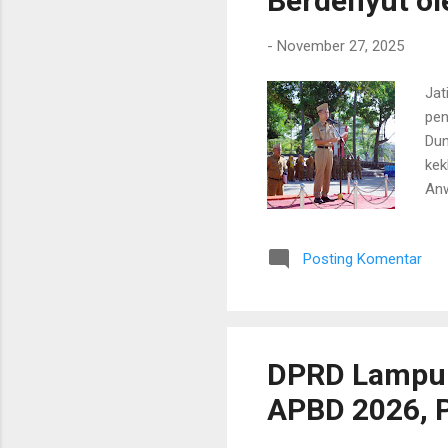
Berdenyut ol
-
November 27, 2025
Jat
pen
Dun
kek
Anw
tel
Jat
Posting Komentar
Isl
Tam
Zul
Men
DPRD Lampu
APBD 2026, 