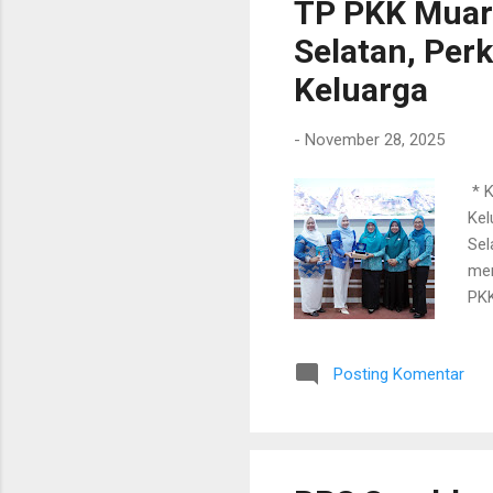
TP PKK Muar
Selatan, Per
Keluarga
-
November 28, 2025
​ *
Kel
Sel
mem
PKK
TP 
Sup
Posting Komentar
Lam
Zit
kes
sek
buk