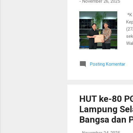
-
November 26, 2025
​ *
Kep
(27
sek
Wak
Sek
sam
Posting Komentar
Set
202
sig
“Pe
HUT ke-80 PG
Lampung Sel
Bangsa dan P
-
November 24, 2025