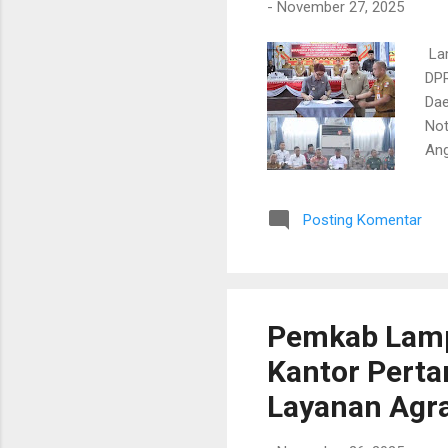
-
November 27, 2025
​ L
DPR
Dae
Not
Ang
Uta
PRO
Posting Komentar
ser
pri
pim
pen
uta
Pemkab Lamp
Kantor Perta
Layanan Agra