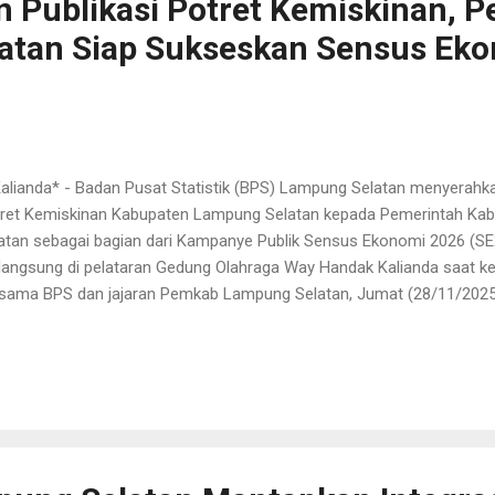
 Publikasi Potret Kemiskinan, 
atan Siap Sukseskan Sensus Ek
 Kalianda* - Badan Pusat Statistik (BPS) Lampung Selatan menyerahka
ret Kemiskinan Kabupaten Lampung Selatan kepada Pemerintah K
atan sebagai bagian dari Kampanye Publik Sensus Ekonomi 2026 (S
langsung di pelataran Gedung Olahraga Way Handak Kalianda saat ke
sama BPS dan jajaran Pemkab Lampung Selatan, Jumat (28/11/2025), 
 Provinsi Lampung, Ahmadriswan Nasution. Kegiatan tersebut menja
ingkatkan pemahaman masyarakat terhadap pentingnya SE2026, ya
nomi terbesar di Indonesia dan dilaksanakan tahun depan. Kepala B
adriswan Nasution, menegaskan bahwa keberhasilan SE2026 memb
bagai elemen. “Sensus Ekonomi 2026 akan memberikan potret meny
ekonomian nasional, mulai usaha besar, menengah, kecil, hingga mikro