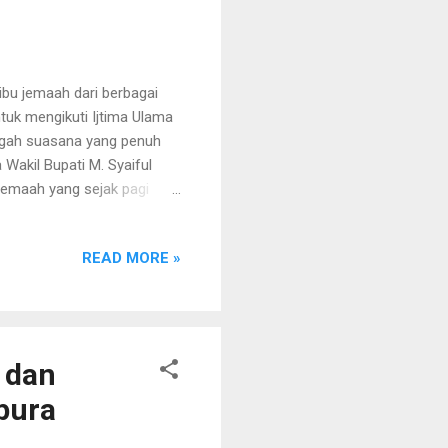
ibu jemaah dari berbagai
uk mengikuti Ijtima Ulama
engah suasana yang penuh
Wakil Bupati M. Syaiful
jemaah yang sejak pagi
an Kota Baru di Kecamatan
, dan tausiah bagi umat
READ MORE »
salat Jumat berjamaah.
ama Menko Pangan RI,
nur Bengkulu, Helmi Hasan.
Dala...
 dan
pura