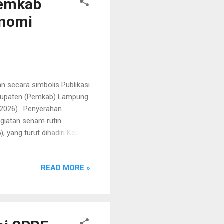
Pemkab
onomi
n secara simbolis Publikasi
abupaten (Pemkab) Lampung
E2026). Penyerahan
giatan senam rutin
yang turut dihadiri Kepala
di strategi BPS dalam
ng akan menjadi pendataan
READ MORE »
PS Provinsi Lampung,
utuhkan dukungan luas
eluruh mengenai kondisi
. Kesuksesan ini tidak...