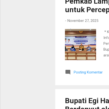
Pemkab Lamp
untuk Percep
-
November 27, 2025
​ *
Inf
Pem
Bup
ars
emp
ref
Posting Komentar
Lam
Bid
ter
pen
Bupati Egi Ha