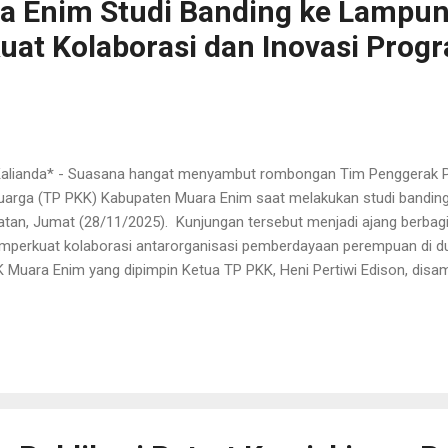
a Enim Studi Banding ke Lampu
kuat Kolaborasi dan Inovasi Prog
 Kalianda* - Suasana hangat menyambut rombongan Tim Penggerak
uarga (TP PKK) Kabupaten Muara Enim saat melakukan studi bandi
atan, Jumat (28/11/2025). Kunjungan tersebut menjadi ajang berbag
perkuat kolaborasi antarorganisasi pemberdayaan perempuan di 
 Muara Enim yang dipimpin Ketua TP PKK, Heni Pertiwi Edison, disa
PKK Lampung Selatan, Reni Apriyani, bersama Ketua DWP Lampung 
riyanto, beserta jajaran pengurus TP PKK Lampung Selatan di Aula K
pung Selatan. Dalam sambutannya, Reni Apriyani, mewakili Ketua T
a Anjani, menyampaikan apresiasi atas kunjungan tersebut dan men
empatan berharga untuk memperkuat gerakan PKK di kedua daerah.
aligus berbahagia bisa menyambut ibu-ibu hebat dari Muara Enim. Stud
an ...