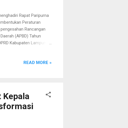
menghadiri Rapat Paripurna
mbentukan Peraturan
n pengesahan Rancangan
 Daerah (APBD) Tahun
 DPRD Kabupaten Lampung
gaskan bahwa penetapan
n kualitas pelayanan publik
READ MORE »
untuk memperkuat program
kan apresiasi kepada
ses perumusan hingga
 disebut menjadi faktor
 Kepala
sformasi