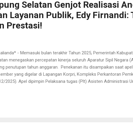
ng Selatan Genjot Realisasi A
n Layanan Publik, Edy Firnandi:
 Prestasi!
 Kalianda* - Memasuki bulan terakhir Tahun 2025, Pemerintah Kabu
atan menegaskan percepatan kinerja seluruh Aparatur Sipil Negara 
ang penutupan tahun anggaran. Penekanan itu disampaikan saat ape
ember yang digelar di Lapangan Korpri, Kompleks Perkantoran Pem
12/2025). Apel dipimpin Pelaksana tugas (Plt) Asisten Administra
atan, Edy Firnandi, yang menyampaikan amanat Bupati Lampung Sela
angkat daerah, pejabat administrator, fungsional, serta seluruh ASN,
gga THLS, Edy menegaskan bahwa Desember merupakan fase evalua
erhasilan program daerah sepanjang tahun. “Ini bulan terakhir di T
uruh target RPJMD, Renstra, dan Renja dapat kita tuntaskan tepat wa
cepatan realisasi anggaran, terutama pada program prioritas s...