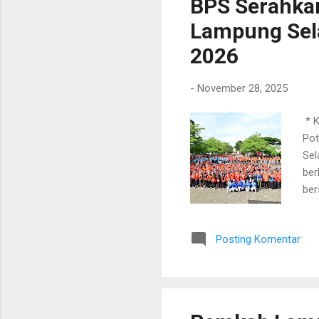
BPS Serahkan
Lampung Sel
2026
-
November 28, 2025
​ *
Pot
Sel
ber
ber
BPS
men
Posting Komentar
eko
Ahm
ber
per