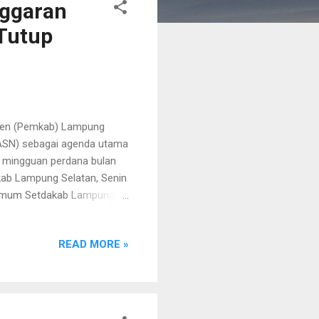
nggaran
 Tutup
paten (Pemkab) Lampung
(ASN) sebagai agenda utama
l mingguan perdana bulan
kab Lampung Selatan, Senin
si Umum Setdakab Lampung
tan. Di hadapan kepala
 mulai dari PNS, PPPK
READ MORE »
si sekaligus penentu
ahun 2025. Fase memastikan
ktu,” ujarnya. Ia menekankan