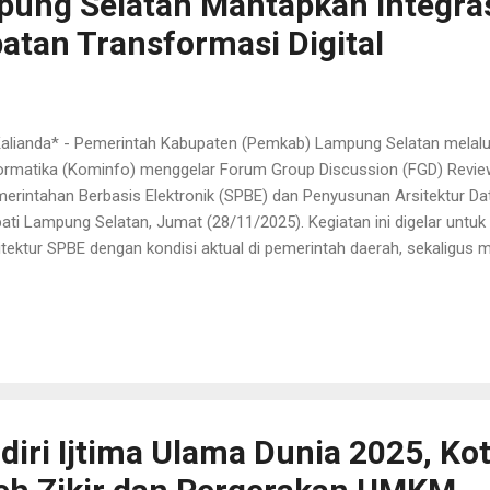
ung Selatan Mantapkan Integra
atan Transformasi Digital
 Kalianda* - Pemerintah Kabupaten (Pemkab) Lampung Selatan melalu
ormatika (Kominfo) menggelar Forum Group Discussion (FGD) Review
erintahan Berbasis Elektronik (SPBE) dan Penyusunan Arsitektur Dat
ati Lampung Selatan, Jumat (28/11/2025). Kegiatan ini digelar untu
itektur SPBE dengan kondisi aktual di pemerintah daerah, sekaligus
at prinsip Satu Data Indonesia, yaitu standar data, metadata, interop
erensi dan data induk. FGD diikuti jajaran pejabat administrator Din
pung Selatan dan perwakilan perangkat daerah yang terlibat dalam 
ang Tata Kelola SPBE Dinas Kominfo Lampung Selatan, Delfarizy, m
sebut menjadi ruang identifikasi kebutuhan integrasi layanan, perbaik
gembangan sistem. Delfarizy juga menambahkan bahwa output utama
diri Ijtima Ulama Dunia 2025, Ko