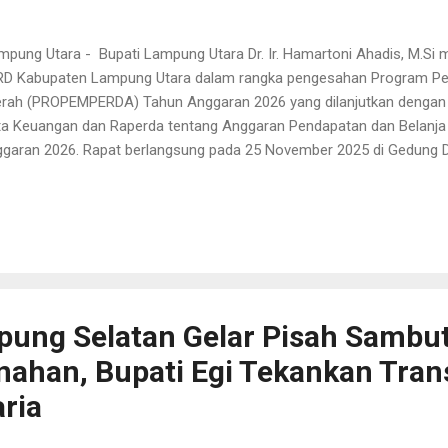
ampung Utara - Bupati Lampung Utara Dr. Ir. Hamartoni Ahadis, M.Si 
D Kabupaten Lampung Utara dalam rangka pengesahan Program Pe
rah (PROPEMPERDA) Tahun Anggaran 2026 yang dilanjutkan denga
a Keuangan dan Raperda tentang Anggaran Pendapatan dan Belanja
garan 2026. Rapat berlangsung pada 25 November 2025 di Gedung
ra bersama jajaran Forkopimda. Dalam rapat tersebut Bupati mene
PEMPERDA dan APBD 2026 menjadi pijakan strategis bagi peningkata
ta upaya pemerataan pembangunan. Dokumen anggaran diarahkan 
oritas yang berdampak langsung pada masyarakat. Bupati menyampai
pinan dan anggota DPRD atas kemitraan yang terbangun dalam pro
etapan kebijakan daerah. Sinergi antara pemerintah daerah dan DPRD
ma agar pelak...
ung Selatan Gelar Pisah Sambut
nahan, Bupati Egi Tekankan Tran
ria