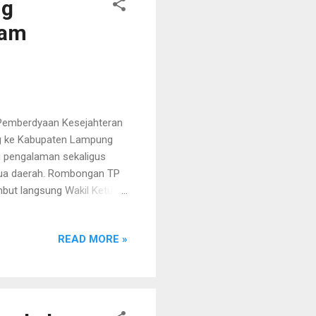
ng
ram
 Pemberdyaan Kesejahteran
ng ke Kabupaten Lampung
i pengalaman sekaligus
dua daerah. Rombongan TP
mbut langsung Wakil Ketua
Selatan Ratna Yanuana
rakatau, Kantor Bupati
READ MORE »
P PKK Lampung Selatan,
yebutnya sebagai
 “Kami merasa terhormat
i banding ini penting,