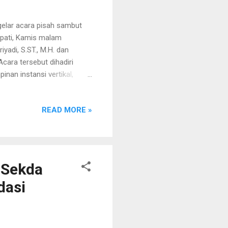
elar acara pisah sambut
upati, Kamis malam
yadi, S.ST., M.H. dan
Acara tersebut dihadiri
inan instansi vertikal,
BUMD dan perbankan. Dalam
an apresiasi atas kinerja
READ MORE »
ung Selatan sejak Juni
layanan pertanahan berjalan
dar berkas administrasi.
 Sekda
dasi