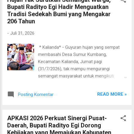
Mengusung tema "Hamparan Syukur di Kaki
Bupati Radityo Egi Hadir Menguatkan
Gunung Rajabasa", perayaan tahun ini
Tradisi Sedekah Bumi yang Mengakar
mendapat dukungan penuh dari Bupati
206 Tahun
Lampung Selatan, Radityo Egi Pratama, yang
hadir langsung membersamai ratusan warga
-
Juli 31, 2026
mengikuti seluruh rangkaian kegiatan sejak
pagi. Kehadiran Bupati Egi disambut hangat
​ * Kalianda* - Guyuran hujan yang sempat
melalui prosesi adat berupa pengalungan
membasahi Desa Sumur Kumbang,
sarung dan pemasangan peci oleh tokoh
Kecamatan Kalianda, Jumat pagi
adat sebagai simbol penghormatan kepada
(31/7/2026), tak mampu mengurangi
pemimpin daerah sekaligus bentuk
semangat masyarakat untuk mengikuti
penghargaan terhadap tradisi yang telah
tradisi Sedekah Bumi atau Paperahan.
diwariskan lintas generasi. Turut hadir dalam
Bahkan, kehadiran Bupati Lampung Selatan,
kegiatan tersebut Wakil Ketua DPRD
READ MORE »
Posting Komentar
Radityo Egi Pratama, yang membersamai
Lampung Selatan Merik Havit, unsur F...
warga sejak pagi hingga seluruh rangkaian
acara selesai, semakin menambah semarak
APKASI 2026 Perkuat Sinergi Pusat-
perayaan tradisi adat yang telah bertahan
Daerah, Bupati Radityo Egi Dorong
selama 206 tahun sejak 1820. Meski cuaca
Kebijakan yang Memajukan Kabupaten
sempat mendung disertai hujan, warga dari