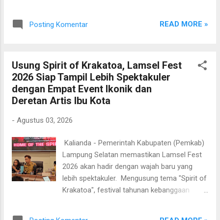
seluruh Aparatur Sipil Negara (ASN) di lingkungan Pemkab
Lampung Selatan memperkuat semangat pengabdian melalui
READ MORE »
Posting Komentar
pelayanan terbaik kepada masyarakat. Pesan tersebut
disampaikan Bupati Lampung Selatan, Radityo Egi Pratama,
melalui Asisten Bidang Ekonomi dan Pembangunan Setdakab
Usung Spirit of Krakatoa, Lamsel Fest
Lampung Selatan, Tri Umaryani, saat memimpin apel
2026 Siap Tampil Lebih Spektakuler
mingguan di Lapangan Korpri, Kalianda, Senin (3/8/2026).
dengan Empat Event Ikonik dan
Apel diikuti seluruh jajaran ASN di lingkungan Pemkab
Deretan Artis Ibu Kota
Lampung Selatan, mulai dari pejabat pimpinan tinggi pratama,
pejabat administrator, pejabat pengawas, pejabat fungsional,
-
Agustus 03, 2026
PNS, PPPK, hingga jajaran Perumda Air Minum Tirta Jasa
(Perseroda). Dalam amanat Bupati yang dibacakan Tri
​ Kalianda - Pemerintah Kabupaten (Pemkab)
Umaryani, disampaikan bahwa Agustus bukan sekadar bulan
Lampung Selatan memastikan Lamsel Fest
peringatan Hari Ulan...
2026 akan hadir dengan wajah baru yang
lebih spektakuler. Mengusung tema "Spirit of
Krakatoa", festival tahunan kebanggaan
masyarakat itu disiapkan menjadi magnet
hiburan sekaligus penggerak ekonomi daerah