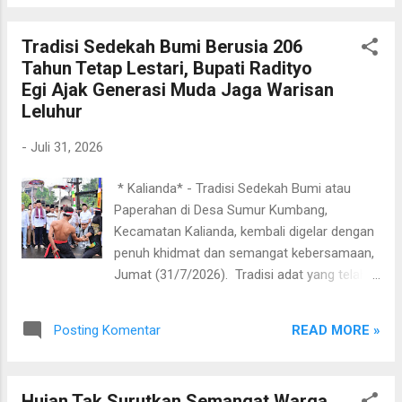
tersebut diraih berkat berbagai inovasi yang
berhasil dikembangkan desa, mulai dari pasar
Tradisi Sedekah Bumi Berusia 206
desa berbasis digital (e-commerce) untuk
Tahun Tetap Lestari, Bupati Radityo
memperluas pemasaran produk UMKM
Egi Ajak Generasi Muda Jaga Warisan
hingga pengelolaan sampah menjadi pupuk
Leluhur
organik cair dan kompos yang bernilai
ekonomi sekaligus ramah lingkungan. Saat
-
Juli 31, 2026
ini, Desa Karang Pucung tengah menjalani
tahapan penilaian administrasi oleh
​ * Kalianda* - Tradisi Sedekah Bumi atau
Kementerian Dalam Negeri sebelum
Paperahan di Desa Sumur Kumbang,
ditetapkan lima desa terbaik tingkat nasional.
Kecamatan Kalianda, kembali digelar dengan
Dukungan terhadap persiapan penilaian
penuh khidmat dan semangat kebersamaan,
nasional itu turut diberikan Ketua Tim
Jumat (31/7/2026). Tradisi adat yang telah
Penggerak PKK Kabupaten Lampung Selatan,
diwariskan selama 206 tahun sejak 1820 itu
Zita Anjani, saat menghadiri kegiatan
kembali menjadi ruang syukur masyarakat
pembinaan kader PKK dan pemerintah desa
READ MORE »
Posting Komentar
atas limpahan hasil bumi sekaligus pengingat
di Kantor Desa Karang Pucung, Senin
pentingnya menjaga warisan budaya di
(3/8/2026). Zit...
tengah arus perkembangan zaman.
Hujan Tak Surutkan Semangat Warga,