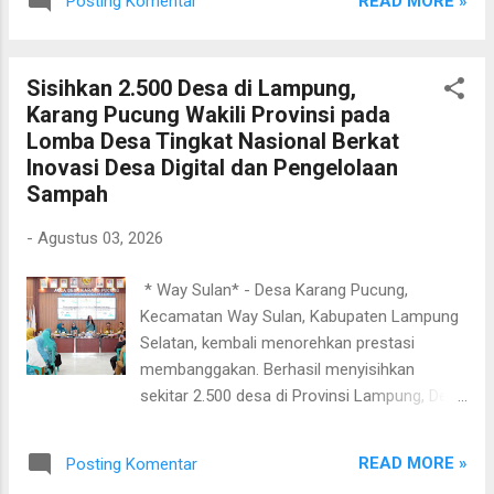
READ MORE »
Posting Komentar
melalui rangkaian acara yang lebih atraktif,
konsep yang lebih matang, serta penampilan
sederet artis papan atas Tanah Air. Puncak
Sisihkan 2.500 Desa di Lampung,
pelaksanaan Lamsel Fest 2026 dijadwalkan
Karang Pucung Wakili Provinsi pada
berlangsung pada 14-15 November 2026 di
Lomba Desa Tingkat Nasional Berkat
Lapangan Korpri, Kompleks Perkantoran
Inovasi Desa Digital dan Pengelolaan
Pemkab Lampung Selatan. Persiapan festival
Sampah
mulai dimatangkan melalui rapat koordinasi
yang dipimpin Bupati Lampung Selatan,
-
Agustus 03, 2026
Radityo Egi Pratama, di Aula Rajabasa,
Kantor Bupati Lampung Selatan, Senin
​ * Way Sulan* - Desa Karang Pucung,
(3/8/2026). Bupati Egi menegaskan,
Kecamatan Way Sulan, Kabupaten Lampung
keberhasilan penyelenggaraan Lamsel Fest
Selatan, kembali menorehkan prestasi
2025 telah menaikkan ekspektasi
membanggakan. Berhasil menyisihkan
masyarakat. Karena itu, seluruh perangkat
sekitar 2.500 desa di Provinsi Lampung, Desa
daerah diminta bekerja lebih serius agar
Karang Pucung dipercaya menjadi wakil
penyelenggaraan tahun ini mampu
Provinsi Lampung pada ajang Lomba Desa
menghadirkan pengalaman yang...
READ MORE »
Posting Komentar
Tingkat Nasional Tahun 2026. Prestasi