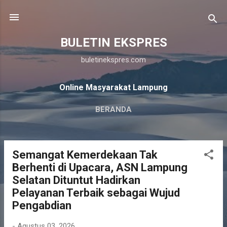
Langsung ke konten utama
BULETIN EKSPRES
buletinekspres.com
Online Masyarakat Lampung
BERANDA
Semangat Kemerdekaan Tak
P
Berhenti di Upacara, ASN Lampung
o
Selatan Dituntut Hadirkan
s
Pelayanan Terbaik sebagai Wujud
t
Pengabdian
i
n
-
Agustus 03, 2026