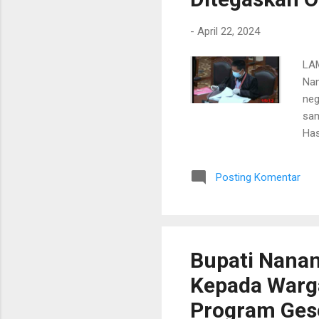
-
April 22, 2024
LAM
Nan
neg
sam
Has
dip
nom
Posting Komentar
Has
seb
“Ya
Gub
Bupati Nanan
Kepada Warg
Program Ges