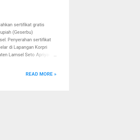
kan sertifikat gratis
upiah (Geserbu)
l. Penyerahan sertifikat
elar di Lapangan Korpri
ten Lamsel Seto Apriyadi,
la Dinas Perumahan dan
tifikat itu diserahkan
READ MORE »
ng ada di Kabupaten
ar, Syafe’i warga Tanjung
al Ali warga Merbau Mataram.
 warga Sragi, M. Juher...