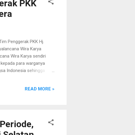
erak PKK
era
Tim Penggerak PKK Hj.
yalancana Wira Karya
ana Wira Karya sendiri
a kepada para warganya
gsa Indonesia sehingga
dan Ketua Tim Penggerak
dang Pembangunan Keluarga,
READ MORE »
an stunting. Diusulkan
terhadap Kabupaten
 sangat bangga, karena di
asan untuk persiapan
Periode,
 Selatan