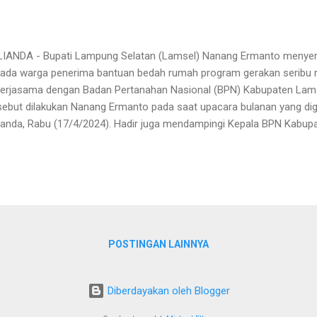
IANDA - Bupati Lampung Selatan (Lamsel) Nanang Ermanto menyerah
ada warga penerima bantuan bedah rumah program gerakan seribu r
erjasama dengan Badan Pertanahan Nasional (BPN) Kabupaten Lamse
sebut dilakukan Nanang Ermanto pada saat upacara bulanan yang dig
ianda, Rabu (17/4/2024). Hadir juga mendampingi Kepala BPN Kabupa
retaris Daerah Kabupaten Lamsel Thamrin, S.Sos, MM beserta Kepa
mukiman Kabupaten Lamsel Aflah Efendi. Dari data yang dihimpun, ser
ada 14 warga penerima bantuan bedah rumah dari 11 kecamatan ya
sel. Mereka yakni, Suyanto dan Agus Supriyadi warga Kecamatan Nat
tang, Siti warga Tanjung Sari, Reki Piyanti, Reno Ferdi dan Sharil Um
anjutnya, Hasanah warga Katibung, Surahman warga Candipuro, Ruhiat
POSTINGAN LAINNYA
Diberdayakan oleh Blogger