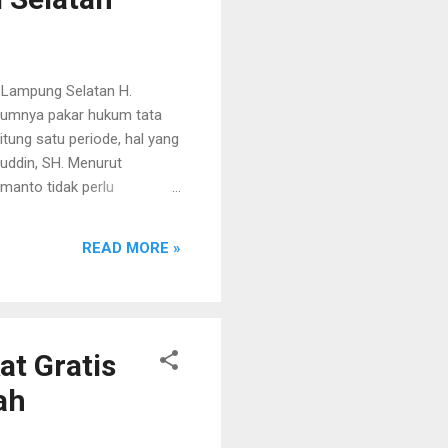
 Lampung Selatan H.
elumnya pakar hukum tata
tung satu periode, hal yang
uddin, SH. Menurut
manto tidak perlu
 sudah jelas jika orang
at sebagai bupati. Bang
READ MORE »
sih bisa mencalonkan diri
tegas tentang Pilkada.
2016, tentang pemilihan
ahun masa jabatan...
t Gratis
ah