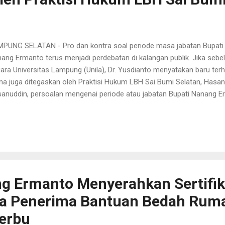
PUNG SELATAN - Pro dan kontra soal periode masa jabatan Bupati
ang Ermanto terus menjadi perdebatan di kalangan publik. Jika seb
ara Universitas Lampung (Unila), Dr. Yusdianto menyatakan baru terhi
a juga ditegaskan oleh Praktisi Hukum LBH Sai Bumi Selatan, Hasan
anuddin, persoalan mengenai periode atau jabatan Bupati Nanang Er
erdebatkan lagi. Sebab, dia beranggapan dalam aturan undang-undang
or satu di Bumi Khagom Mufakat ini baru terhitung satu kali menjab
an Yunus, sapaan akrab Hasanuddin berpendapat, Bupati Nanang ma
agai Bupati Lamsel. Dengan dasar paturan UU yang mengatur secara 
ng pertama dasarnya, dalam putusan MK atas Uji Materi UU 10 tahun 
ernur, Bupati, walikota dalam pertimbangan majelis ada kalimat 2,5 t
g Ermanto Menyerahkan Sertifika
a Penerima Bantuan Bedah Rum
erbu