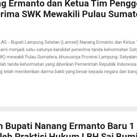
ng Ermanto dan Ketua Tim Pengg
erima SWK Mewakili Pulau Sumat
AS - Bupati Lampung Selatan (Lamsel) Nanang Ermanto dan Ketua 
arni menjadi satu-satunya kandidat penerima tanda kehormatan Sat
K) mewakili Pulau Sumatera, khususnya Provinsi Lampung. Satyalanc
lah tanda kehormatan yang diberikan Pemerintah Republik Indonesi
g telah memberikan darma bakti yang besar kepada negara dan ban
at menjadi teladan bagi orang lain. Bupati Lamsel Nanang Ermanto 
 Hj. Winarni sendiri diusulkan menerima Satlancana Wira Karya, Bi
endudukan, dan Keluarga Berencana (Bangga Kencana) serta penurun
erima Satyalancana Wira Karya, Nanang Ermanto mengaku bangga 
pung Selatan yang berhasil lolos dalam proses pemberkasan. “Saya
atera hanya Kabupaten Lampung Selatan yang lolos dalam pemberk
erimaan peng...
 Bupati Nanang Ermanto Baru 1 
leh Praktisi Hukum LBH Sai Bumi