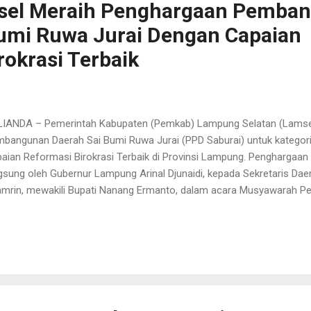
el Meraih Penghargaan Pemba
umi Ruwa Jurai Dengan Capaian
rokrasi Terbaik
IANDA – Pemerintah Kabupaten (Pemkab) Lampung Selatan (Lamse
bangunan Daerah Sai Bumi Ruwa Jurai (PPD Saburai) untuk kategor
aian Reformasi Birokrasi Terbaik di Provinsi Lampung. Penghargaan
gsung oleh Gubernur Lampung Arinal Djunaidi, kepada Sekretaris Da
mrin, mewakili Bupati Nanang Ermanto, dalam acara Musyawarah 
srenbang) Provinsi Lampung 2024 di Ballroom Hotel Novotel, Banda
/4/2024). Atas capaian prestasi yang luar biasa ini, Bupati Lamsel 
gungkapkan rasa bangganya atas penghargaan yang berhasil didapa
 merupakan buah dari sinergi dan kerja sama dari aparat pemerintah 
upaten Lamsel. “Ini merupakan hadiah yang luar biasa untuk selur
atan,” ujar Bupati Nanang saat ditemui di Ruang Vicon, Rumah Dinas 
, Bupati Nanang berhar...