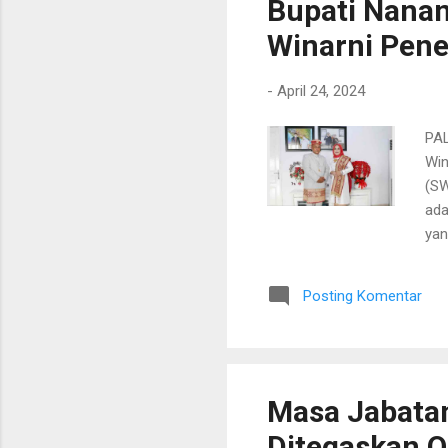
Bupati Nana
Winarni Pen
-
April 24, 2024
PAL
Win
(SW
ada
yan
dap
PKK
Posting Komentar
Kep
men
Lam
Sum
pen
Masa Jabatan
Ditegaskan O