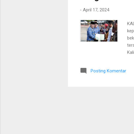
-
April 17, 2024
KAL
kep
bek
ter
Kal
Sek
Per
Posting Komentar
kep
Lam
Bin
Sel