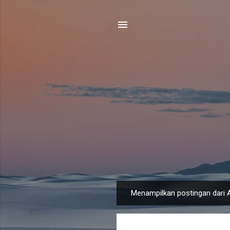
Menampilkan postingan dari A
P
o
s