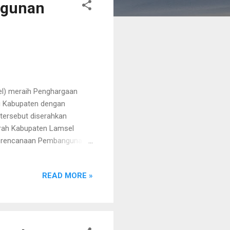
ngunan
l) meraih Penghargaan
i Kabupaten dengan
 tersebut diserahkan
erah Kabupaten Lamsel
Perencanaan Pembangunan
r Lampung, Selasa
Nanang Ermanto
READ MORE »
tkan. Menurutnya, capaian
dan juga pegawai di
uh masyarakat Lampung
Bupati Lamsel. Tidak hanya