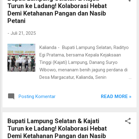
Turun ke Ladang! Kolaborasi Hebat
Urang, yang mendapat kesempatan istimewa
Demi Ketahanan Pangan dan Nasib
disapa langsung oleh Presiden Prabowo.
Petani
KDMP Way Urang didapuk sebagai
percontohan di Provinsi Lampung dengan
-
Juli 21, 2025
unit usaha yang lengkap, mulai dari Gerai
Sembako, Mandiri Agen, Klinik dan Apotek,
Kalianda - Bupati Lampung Selatan, Radityo
Pangkalan LPG, Jasa Pos/Kurir, hingga
Egi Pratama, bersama Kepala Kejaksaan
layanan keuangan digital. Berbagai BUMN
Tinggi (Kajati) Lampung, Danang Suryo
dan lembaga perbankan turut mendukung,
Wibowo, menanam benih jagung perdana di
diantaranya Bank Mandiri, BNI, BRI, BSI, PT
Desa Margacatur, Kalianda, Senin
Pertamina Patraniaga, PT Pupuk Indonesia
(21/7/2025). Kegiatan ini menjadi bagian dari
Persero, PT Pos Indonesia, Kimia Farma, ID
program ketahanan pangan nasional yang
Food, Bulog, PT Telkom, dan Bank Lampung.
READ MORE »
Posting Komentar
melibatkan kelompok tani dan didukung
Di Lampung Selatan, per...
Kejaksaan Negeri (Kejari) Lampung Selatan.
Penanaman dilakukan di lahan seluas 5
Bupati Lampung Selatan & Kajati
hektare oleh Kelompok Tani Maju,
Turun ke Ladang! Kolaborasi Hebat
menggunakan 75 kilogram benih jagung
Demi Ketahanan Pangan dan Nasib
varietas NKSUMO, hasil bantuan CSR dari PT