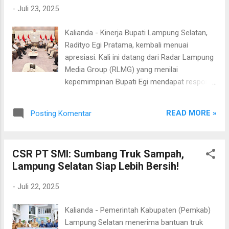
dengan predikat “Sangat Baik” berdasarkan
-
Juli 23, 2025
hasil Pemantauan dan Evaluasi Kinerja
Penyelenggaraan Pelayanan Publik (PEKPPP)
Kalianda - Kinerja Bupati Lampung Selatan,
Tahun 2024. Penyerahan penghargaan
Radityo Egi Pratama, kembali menuai
dilakukan di Gedung Pusiban, Komplek
apresiasi. Kali ini datang dari Radar Lampung
Kantor Gubernur Lampung, Bandar Lampung,
Media Group (RLMG) yang menilai
pada Kamis, 27 April 2025, oleh Asisten
kepemimpinan Bupati Egi mendapat respons
Deputi Pelayanan Publik Kementerian PAN-
publik yang sangat positif diantara kepala
RB, Dr. Otok Kuswandaru. Acara ini juga
daerah di Provinsi Lampung. Apresiasi itu
dihadiri oleh Wakil Menteri PAN-RB, Komjen
READ MORE »
Posting Komentar
disampaikan secara langsung oleh Direktur
Pol (Purn) Purwadi Arianto, Gubernur
Radar Lampung, Purna Wirawan, dalam
Lampung, Rahmat Mirzani Djau...
audiensi bersama Bupati di ruang kerja
CSR PT SMI: Sumbang Truk Sampah,
Bupati Lampung Selatan, Rabu (23/7/2025).
Lampung Selatan Siap Lebih Bersih!
Dalam pertemuan itu, Purna Wirawan
menyampaikan bahwa berdasarkan survei
-
Juli 22, 2025
independen yang dilakukan oleh lembaga
internal Radar Lampung, tingkat kepuasan
Kalianda - Pemerintah Kabupaten (Pemkab)
masyarakat terhadap kinerja Bupati Egi
Lampung Selatan menerima bantuan truk
terbilang tinggi. “Survei yang kami lakukan