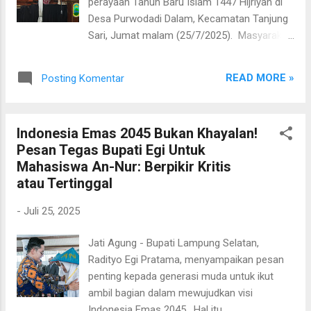
perayaan Tahun Baru Islam 1447 Hijriyah di
seperti ini lahir dari inisiatif masyarakat,
Desa Purwodadi Dalam, Kecamatan Tanjung
maka sudah saatnya pemerintah hadir untuk
Sari, Jumat malam (25/7/2025). Masyarakat
mengangkatnya ke level yang lebih tinggi,”
memadati Lapangan Tunas Jaya untuk
ujar Bupati Egi. Lebih lanjut, ia menegaskan
menyaksikan pagelaran wayang kulit dengan
bahwa selama masa kepemimpinannya,
READ MORE »
Posting Komentar
lakon Wahyu Cakraningrat, sebuah cerita
pembangunan ...
penuh makna tentang kepemimpinan bijak
dan bermoral. Bupati Lampung Selatan,
Indonesia Emas 2045 Bukan Khayalan!
Radityo Egi Pratama, hadir langsung dalam
Pesan Tegas Bupati Egi Untuk
acara tersebut. Dalam sambutannya, Bupati
Mahasiswa An-Nur: Berpikir Kritis
Egi mengapresiasi inisiatif warga yang
atau Tertinggal
secara konsisten melestarikan warisan
budaya Jawa di tengah arus modernisasi.
-
Juli 25, 2025
“Wayang ini bukan hanya seni, tapi pelajaran
hidup. Wahyu Cakraningrat adalah simbol dari
Jati Agung - Bupati Lampung Selatan,
tekad membangun peradaban, bukan
Radityo Egi Pratama, menyampaikan pesan
sekadar infrastruktur,” ujar Bupati Egi. Lakon
penting kepada generasi muda untuk ikut
Wahyu Cakraningrat sendiri menggambarkan
ambil bagian dalam mewujudkan visi
sosok pemimpin ideal—bersih hati, adil, dan
Indonesia Emas 2045. Hal itu