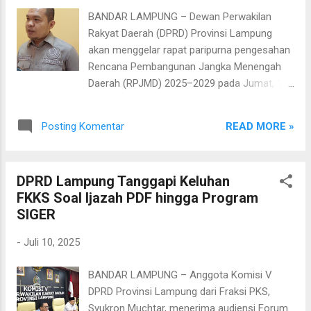
Selatan yang menggagas program ini.
BANDAR LAMPUNG – Dewan Perwakilan
Menurutnya, kolaborasi lintas sektor ini tak
Rakyat Daerah (DPRD) Provinsi Lampung
hanya memperkuat ketahanan pangan, tetapi
akan menggelar rapat paripurna pengesahan
juga memberi pendampingan hukum kepada
Rencana Pembangunan Jangka Menengah
petani. “Ini bukti nyata sinergi dalam
Daerah (RPJMD) 2025–2029 pada Jumat, 11
membangun ketahanan pangan sekaligus
Juli 2025. Ketua Panitia Khusus (Pansus)
meningkatkan kesejahteraan petani Lampung
RPJMD, Budi Yuhanda, mengatakan dokumen
Selatan,” ujar Radityo. Kajari Lampung
READ MORE »
Posting Komentar
tersebut akan memuat lima program
Selatan, Afni Carolina, menegaskan bahwa
unggulan Gubernur Lampung yang menjadi
program ini erat kaitannya dengan st...
arah pembangunan lima tahun ke depan.
DPRD Lampung Tanggapi Keluhan
Kelima program tersebut mencakup: makan
FKKS Soal Ijazah PDF hingga Program
bergizi gratis, menjadikan Lampung lumbung
SIGER
pangan nasional, optimalisasi energi
terbarukan, pembangunan infrastruktur, dan
-
Juli 10, 2025
penguatan sektor pendidikan. “Kita ingin
menjabarkan visi misi dari Pak Gubernur.
BANDAR LAMPUNG – Anggota Komisi V
Lima program unggulan ini akan menjadi
DPRD Provinsi Lampung dari Fraksi PKS,
pondasi arah pembangunan daerah,” kata
Syukron Muchtar, menerima audiensi Forum