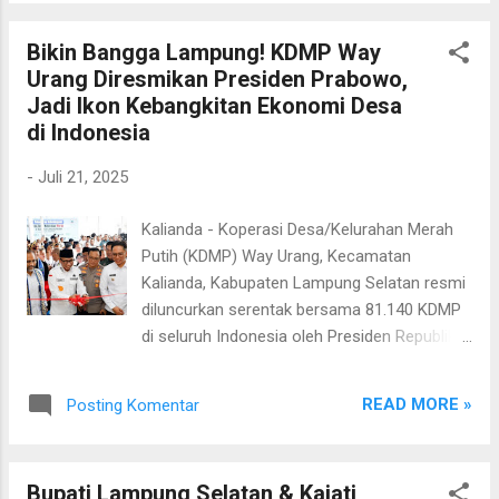
(22/7/2025). Kepala BPJS Kesehatan Cabang
Bandar Lampung, Yessy Rahmini,
Bikin Bangga Lampung! KDMP Way
melaporkan bahwa sesuai target RPJMN
Urang Diresmikan Presiden Prabowo,
2025-2029, yang mengamanatkan cakupan
Jadi Ikon Kebangkitan Ekonomi Desa
peserta JKN sebesar 98 persen dan tingkat
di Indonesia
keaktifan 80 persen, terjadi penurunan
kepesertaan secara regional. Menurut Yessy,
-
Juli 21, 2025
penurunan ini disebabkan oleh perubahan
Data Terpadu Sosial Ekonomi Nasional
Kalianda - Koperasi Desa/Kelurahan Merah
(DTSEN) yang menjadi dasar penentuan
Putih (KDMP) Way Urang, Kecamatan
penerima bantuan iuran (PBI) JKN,
Kalianda, Kabupaten Lampung Selatan resmi
menggantikan Data Terpadu Kesejahteraan
diluncurkan serentak bersama 81.140 KDMP
Sosial (DTKS) “Sebanyak 42 ribu warga yang
di seluruh Indonesia oleh Presiden Republik
sebelumnya ditanggung melalui PBI APBN
Indonesia, Prabowo Subianto, Senin
dikeluarkan dari data, sehingga kepesertaan
(21/7/2025). Peluncuran nasional yang
turun dari 98% menjadi 97,9%. Tingkat
READ MORE »
Posting Komentar
dipusatkan di Klaten, Jawa Tengah, ini
keaktifan peserta pun ikut menurun dari 80%
disiarkan langsung melalui kanal YouTube
di bulan Mei men...
Sekretariat Presiden dan diikuti secara daring
Bupati Lampung Selatan & Kajati
oleh seluruh KDMP, termasuk KDMP Way