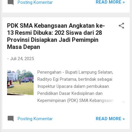
ketimpangan ekonomi, krisis iklim, hingga
READ MORE »
Posting Komentar
lakon Wahyu Cakraningrat, sebuah cerita
ancaman radikalisme dan disrupsi teknologi.
penuh makna tentang kepemimpinan bijak
M...
dan bermoral. Bupati Lampung Selatan,
PDK SMA Kebangsaan Angkatan ke-
Radityo Egi Pratama, hadir langsung dalam
13 Resmi Dibuka: 202 Siswa dari 28
acara tersebut. Dalam sambutannya, Bupati
Provinsi Disiapkan Jadi Pemimpin
Egi mengapresiasi inisiatif warga yang
Masa Depan
secara konsisten melestarikan warisan
budaya Jawa di tengah arus modernisasi.
-
Juli 24, 2025
“Wayang ini bukan hanya seni, tapi pelajaran
hidup. Wahyu Cakraningrat adalah simbol dari
Penengahan - Bupati Lampung Selatan,
tekad membangun peradaban, bukan
Radityo Egi Pratama, bertindak sebagai
sekadar infrastruktur,” ujar Bupati Egi. Lakon
Inspektur Upacara dalam pembukaan
Wahyu Cakraningrat sendiri menggambarkan
Pendidikan Dasar Kedisiplinan dan
sosok pemimpin ideal—bersih hati, adil, dan
Kepemimpinan (PDK) SMA Kebangsaan
berpihak kepada rakyat. Pesan ini, menurut
Angkatan ke-13 yang digelar di Kecamatan
Egi, sangat relevan untuk dijadikan inspirasi
Penengahan, Kamis (24/7/2025). Kegiatan
dalam mewujudkan pembangunan yang
READ MORE »
Posting Komentar
tahunan ini menjadi bagian penting dari
menyeluruh dan ...
proses pembentukan karakter dan