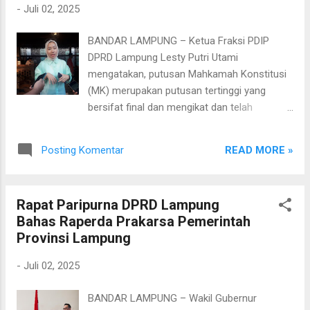
-
Juli 02, 2025
pemerintah daerah untuk segera menyusun
kebijakan atau peraturan daerah (Perda) yang
BANDAR LAMPUNG – Ketua Fraksi PDIP
bersifat preventif dan represif guna menekan
DPRD Lampung Lesty Putri Utami
penyebaran ideologi dan praktik LGBT. “Kita
mengatakan, putusan Mahkamah Konstitusi
perlu regulasi yang jelas untuk melindungi
(MK) merupakan putusan tertinggi yang
generasi muda dari pengaruh yang
bersifat final dan mengikat dan telah
bertentangan dengan norma agama, budaya,
melewati proses panjang di tingkat pusat.
dan nilai-nilai Pancasila,” ujarnya. Putra Jaya
Pernyataannya ini terkait dengan putusan MK
juga mendorong aparat penegak hukum dan
READ MORE »
Posting Komentar
yang akan memisah pelaksanaan pemiku dan
dinas terkait agar lebih aktif melakukan
pilkada. “Kalau di daerah sifatnya tentu
pemantauan te...
mengikuti saja, mengenai putusan MK ini juga
Rapat Paripurna DPRD Lampung
masih bakal dibahas lebih lanjut di DPR RI,
Bahas Raperda Prakarsa Pemerintah
dan pasti ada pro dan kontra,” kata Lesty,
Provinsi Lampung
Selasa (1/7/2025). Disinggung terkait potensi
penambahan masa jabatan kepala daerah
-
Juli 02, 2025
dan DPRD menurutnya menjadi beban
tersendiri. “Secara pribadi saya
BANDAR LAMPUNG – Wakil Gubernur
berpandangan 5 tahun ini merupakan waktu