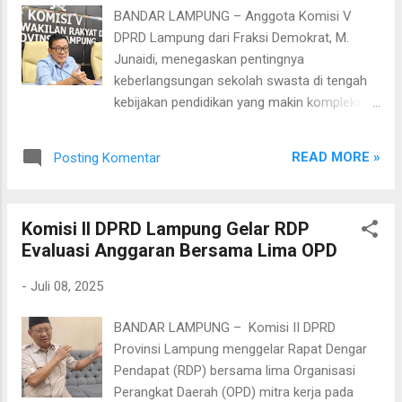
rahim Nahdlatul Ulama memiliki warisan nilai-
BANDAR LAMPUNG – Anggota Komisi V
nilai pesantren dan perjuangan para ulama
DPRD Lampung dari Fraksi Demokrat, M.
yang harus diterjemahkan ke dalam kebijakan
Junaidi, menegaskan pentingnya
nyata di parlemen maupun pemerintahan.
keberlangsungan sekolah swasta di tengah
“PKB lahir dari nilai perjuangan ulama. Tugas
kebijakan pendidikan yang makin kompleks
kita hari ini adalah melanjutkan perjuangan itu
dan membebani. Hal ini ia sampaikan saat
dalam bentuk kebijakan yang nyata dan
menerima audiensi Forum Komunikasi
berpihak,” ujar legislator perempuan dari Dapil
READ MORE »
Posting Komentar
Kepala Sekolah (FKKS) SMA-SMK Swasta
Lampung Tengah itu. Khoir juga mengajak
Kota Bandar Lampung, Senin, (7/7/ 2025).
seluruh kader dan simpatisan PKB ...
“Saya sendiri dari dulu sekolah di swasta, dari
Komisi II DPRD Lampung Gelar RDP
SMP sampai SMA. Jadi saya paham betul
Evaluasi Anggaran Bersama Lima OPD
bagaimana perjuangan di sekolah swasta,”
kata M. Junaidi. “Saya tahu rasanya, dan saya
-
Juli 08, 2025
tidak ingin sekolah-sekolah swasta ini
sampai gulung tikar.” Junaidi menyoroti
BANDAR LAMPUNG – Komisi II DPRD
perubahan pola penerimaan siswa yang kini
Provinsi Lampung menggelar Rapat Dengar
tak lagi mengandalkan nilai, seperti era NEM
Pendapat (RDP) bersama lima Organisasi
dahulu, melainkan sistem zonasi dan jalur
Perangkat Daerah (OPD) mitra kerja pada