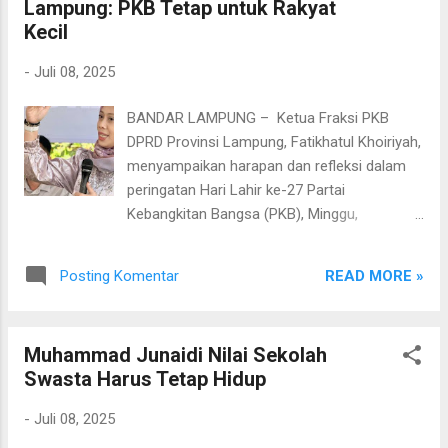
Lampung: PKB Tetap untuk Rakyat
(Disperindag) Lampung, Selasa (8/7/2025).
Kecil
“Kalau kita surplus, jangan sampai telur tidak
terserap dan membuat harganya anjlok. Kami
-
Juli 08, 2025
sarankan agar instansi pemerintah di provinsi
maupun kabupaten/kota menjadikan telur
BANDAR LAMPUNG – Ketua Fraksi PKB
sebagai konsumsi wajib, baik dalam bentuk
DPRD Provinsi Lampung, Fatikhatul Khoiriyah,
kudapan, makanan tambahan, maupun
menyampaikan harapan dan refleksi dalam
program gizi seimbang,” ujar Mikdar.
peringatan Hari Lahir ke-27 Partai
Menurutnya, langkah tersebut tidak hanya
Kebangkitan Bangsa (PKB), Minggu,
membantu menstabilkan harga pasar, tetapi
(6/7/2025). Ia menegaskan bahwa usia ke-27
juga meningkatkan asupan protein hewani
menjadi momentum konsolidasi perjuangan
bagi masyarakat. Ia menyarankan agar telur
READ MORE »
Posting Komentar
PKB untuk tetap berpihak kepada rakyat kecil
dijadikan alternatif yang lebih sehat
dan nilai-nilai kebhinekaan. “Selamat Hari
dibandingkan makanan tinggi gula ata...
Lahir PKB ke-27. Semoga PKB terus menjadi
Muhammad Junaidi Nilai Sekolah
pilar kekuatan bangsa, memperjuangkan
Swasta Harus Tetap Hidup
keadilan, kesetaraan, dan kesejahteraan
seluruh rakyat Indonesia,” kata Khoir, sapaan
-
Juli 08, 2025
akrabnya. Menurutnya, PKB yang lahir dari