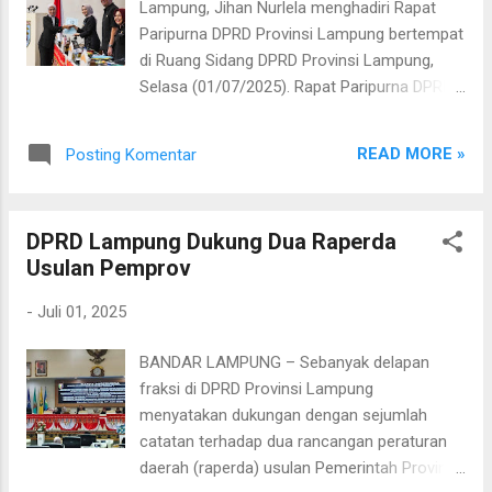
Lampung, Jihan Nurlela menghadiri Rapat
yang cukup, apabila ditambah lagi ya tentu
Paripurna DPRD Provinsi Lampung bertempat
ada yang memandang positif dan negatif,”
di Ruang Sidang DPRD Provinsi Lampung,
tuturnya. “Tapi sekali lagi saya tekankan
Selasa (01/07/2025). Rapat Paripurna DPRD
apapun putusan MK kami siap menjalani,”
Provinsi Lampung ini merupakan rapat
pungkasnya. Sebagai informasi, Mahkamah
paripurna Pembicaraan Tingkat I,
Konstitusi (MK) memutuskan memisah
READ MORE »
Posting Komentar
Pemandangan Umum dari fraksi-fraksi DPRD
antara pemilihan umum (Pemilu) nasional
Provinsi Lampung terhadap Raperda Tentang
dan daerah mulai 2029 dalam putusan
Pertanggungjawaban Pelaksanaan APBD
Nomor...
DPRD Lampung Dukung Dua Raperda
Provinsi Lampung Tahun Anggaran 2024 dan
Usulan Pemprov
Pemandangan Umum terhadap Pembahasan
2 (Dua) Raperda Prakarsa Pemerintah
-
Juli 01, 2025
Provinsi Lampung, yaitu Raperda Tentang
Pemberian Insentif dan Kemudahan
BANDAR LAMPUNG – Sebanyak delapan
Penanaman Modal dan Raperda Tentang
fraksi di DPRD Provinsi Lampung
Rencana Pembangunan Jangka Menengah
menyatakan dukungan dengan sejumlah
Rendah (RPJMD) Provinsi Lampung Tahun
catatan terhadap dua rancangan peraturan
2025-2029. Dalam Rapat Paripurna DPRD
daerah (raperda) usulan Pemerintah Provinsi
Provinsi Lampung tersebut, Wakil Gubernur