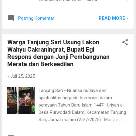
berpihak kepada rakyat. Pesan ini, menurut
disampaikannya saat menjadi narasumber
Egi, sangat relevan untuk dijadikan inspirasi
dalam acara orientasi mahasiswa dan
dalam mewujudkan pembangunan yang
READ MORE »
Posting Komentar
pembukaan perkuliahan Universitas An-Nur,
menyeluruh dan ...
Kecamatan Jati Agung, Jumat (25/7/2025).
Di hadapan ratusan peserta Kuliah Kerja
Warga Tanjung Sari Usung Lakon
Nyata (KKN) dan mahasiswa baru dari
Wahyu Cakraningrat, Bupati Egi
program S1, S2, dan S3, Bupati Egi
Respons dengan Janji Pembangunan
menekankan pentingnya membentuk pribadi
Merata dan Berkeadilan
yang berpikir kritis, adaptif, serta memiliki
semangat berkontribusi nyata untuk
-
Juli 25, 2025
masyarakat. “Jadilah pribadi yang berpikir
kritis dan adaptif terhadap perkembangan
Tanjung Sari - Nuansa budaya dan
zaman. Manfaatkan proses belajar sebagai
spiritualitas berpadu harmonis dalam
bekal untuk memberi kontribusi nyata,” ujar
perayaan Tahun Baru Islam 1447 Hijriyah di
Egi. Dalam pemaparannya, Bupati muda ini
Desa Purwodadi Dalam, Kecamatan Tanjung
juga menyinggung berbagai tantangan
Sari, Jumat malam (25/7/2025). Masyarakat
strategis yang dihadapi bangsa ke depan,
memadati Lapangan Tunas Jaya untuk
seperti rendahnya tingkat pendidikan,
menyaksikan pagelaran wayang kulit dengan