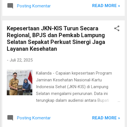
Bantuan ini diserahkan oleh Kepala Divisi
Wangi (BKW). Truk ini akan kami gunakan
READ MORE »
Posting Komentar
Pembiayaan Publik I PT SMI, Erdian
untuk menjaga kebersihan Lampung Selatan,”
Dharmaputra, dan diterima langsung oleh
ujar Egi. Lebih lanjut, Egi menjelaskan bahwa
Bupati Lampung Selatan, Radityo Egi
Pemkab saat ini tengah memfokuskan pen...
Kepesertaan JKN-KIS Turun Secara
Pratama, di Halaman Kantor Bupati
Regional, BPJS dan Pemkab Lampung
setempat, Selasa (22/7/2025). Bupati Egi
Selatan Sepakat Perkuat Sinergi Jaga
menyampaikan apresiasi kepada PT SMI
Layanan Kesehatan
atas kepeduliannya terhadap Lampung
Selatan. Ia memastikan, truk bantuan
-
Juli 22, 2025
tersebut akan dimanfaatkan maksimal oleh
Dinas Lingkungan Hidup guna mendukung
Kalianda - Capaian kepesertaan Program
program kebersihan dan penataan
Jaminan Kesehatan Nasional-Kartu
lingkungan. “Ini bagian dari dukungan mitra
Indonesia Sehat (JKN-KIS) di Lampung
kami terhadap program Asri, Bersih, Rapi,
Selatan mengalami penurunan. Data ini
dan Indah (ABRI) serta Bersih, Kering, dan
terungkap dalam audiensi antara Bupati
Wangi (BKW). Truk ini akan kami gunakan
Lampung Selatan, Radityo Egi Pratama,
untuk menjaga kebersihan Lampung Selatan,”
dengan BPJS Kesehatan Cabang Bandar
ujar Egi. Lebih lanjut, Egi menjelaskan bahwa
READ MORE »
Posting Komentar
Lampung di ruang kerja bupati, Selasa
Pemkab saat ini tengah memfokuskan pen...