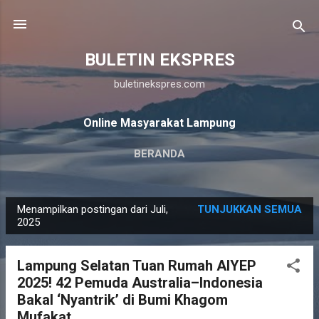
Langsung ke konten utama
BULETIN EKSPRES
buletinekspres.com
Online Masyarakat Lampung
BERANDA
Menampilkan postingan dari Juli,
TUNJUKKAN SEMUA
P
2025
o
s
Lampung Selatan Tuan Rumah AIYEP
t
2025! 42 Pemuda Australia–Indonesia
i
Bakal ‘Nyantrik’ di Bumi Khagom
n
Mufakat