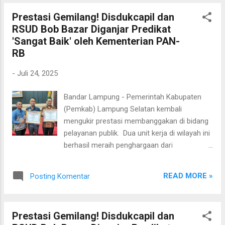
kepemimpinan siswa-siswi SMA Kebangsaan
Prestasi Gemilang! Disdukcapil dan
yang berasal dari berbagai penjuru Indonesia.
RSUD Bob Bazar Diganjar Predikat
Tahun ini, sebanyak 202 siswa, terdiri dari
'Sangat Baik' oleh Kementerian PAN-
147 putra dan 55 putri dari 28 provinsi, resmi
RB
mengikuti rangkaian PDK. Dalam amanatnya,
Bupati Egi menyampaikan apresiasi kepada
-
Juli 24, 2025
seluruh jajaran SMA Kebangsaan atas
penyelenggaraan PDK yang terus konsisten
Bandar Lampung - Pemerintah Kabupaten
dilakukan. Ia memberikan motivasi kepada
(Pemkab) Lampung Selatan kembali
para siswa untuk menjalani setiap proses
mengukir prestasi membanggakan di bidang
dengan sungguh-sungguh, karena
pelayanan publik. Dua unit kerja di wilayah ini
menurutnya, kesungguhan dalam proses
berhasil meraih penghargaan dari
akan menentukan kualitas hasil yang dicapai.
Kementerian Pendayagunaan Aparatur
“Saya yakin, tidak ada proses yang
Negara dan Reformasi Birokrasi (PAN-RB)
mengkhianati hasil. Semakin gigih siswa-
READ MORE »
Posting Komentar
atas kinerja luar biasa dalam peningkatan
siswi mengikuti PDK, maka akan semakin
kualitas layanan. Penghargaan tersebut
baik p...
diberikan kepada Dinas Kependudukan dan
Prestasi Gemilang! Disdukcapil dan
Pencatatan Sipil (Disdukcapil) serta RSUD