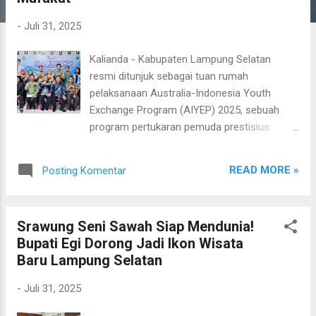
g
-
Juli 31, 2025
a
n
Kalianda - Kabupaten Lampung Selatan
resmi ditunjuk sebagai tuan rumah
pelaksanaan Australia-Indonesia Youth
Exchange Program (AIYEP) 2025, sebuah
program pertukaran pemuda prestisius
antara Indonesia dan Australia yang akan
digelar mulai Oktober hingga Desember 2025
READ MORE »
Posting Komentar
mendatang. Sebanyak 42 pemuda, terdiri dari
21 delegasi Indonesia dan 21 pemuda
Australia, akan tinggal di desa-desa
Srawung Seni Sawah Siap Mendunia!
Lampung Selatan selama lebih dari satu
Bupati Egi Dorong Jadi Ikon Wisata
bulan. Mereka akan mengikuti berbagai
Baru Lampung Selatan
program, seperti magang, pertunjukan
budaya, dan tinggal bersama keluarga angkat
-
Juli 31, 2025
(host family), untuk merasakan langsung
kehidupan masyarakat lokal. Program AIYEP