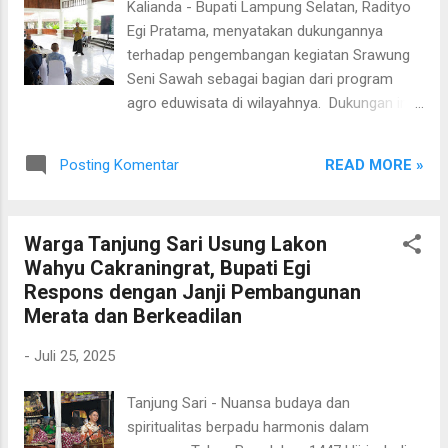
Kalianda - Bupati Lampung Selatan, Radityo
merupakan kerja sama antara Kementerian
Egi Pratama, menyatakan dukungannya
Pemuda dan Olahraga (Kemenpora) RI dan
terhadap pengembangan kegiatan Srawung
Pemerintah Australia yang bertujuan
Seni Sawah sebagai bagian dari program
mempererat hubungan bilateral melalui
agro eduwisata di wilayahnya. Dukungan ini
pertukaran budaya, pengembangan kapasitas
disampaikan saat menerima audiensi
kepemudaan, dan pengalaman kerja lintas
komunitas Srawung Seni Sawah di Aula
negara. Menurut Asisten Deputi
READ MORE »
Posting Komentar
Sebuku, Rumah Dinas Bupati Lampung
Pengembangan Kepemudaan Global
Selatan, pada Kamis (31/7/2025). Audiensi
Kemenpora RI, Esa Sukmawijaya, pemilihan
tersebut menjadi momentum strategis bagi
Lampung Selatan sebagai l...
Warga Tanjung Sari Usung Lakon
pengembangan potensi seni dan budaya
Wahyu Cakraningrat, Bupati Egi
berbasis pertanian di desa-desa Lampung
Respons dengan Janji Pembangunan
Selatan. Bupati Egi menyebut bahwa inisiatif
Merata dan Berkeadilan
seperti ini layak didorong menjadi festival
budaya rakyat yang berkelanjutan, bahkan
-
Juli 25, 2025
bisa menjadi daya tarik wisata baru seperti
yang berhasil dilakukan daerah lain.
Tanjung Sari - Nuansa budaya dan
“Lampung Selatan ini multikultur dan kaya
spiritualitas berpadu harmonis dalam
akan keberagaman budaya. Ketika kegiatan