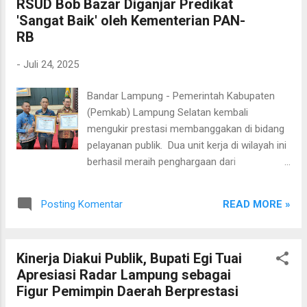
RSUD Bob Bazar Diganjar Predikat
Bob Bazar Lampung Selatan dalam kategori
'Sangat Baik' oleh Kementerian PAN-
Organisasi Penyelenggara Pelayanan Publik
RB
dengan predikat “Sangat Baik” berdasarkan
hasil Pemantauan dan Evaluasi Kinerja
-
Juli 24, 2025
Penyelenggaraan Pelayanan Publik (PEKPPP)
Tahun 2024. Penyerahan penghargaan
Bandar Lampung - Pemerintah Kabupaten
dilakukan di Gedung Pusiban, Komplek
(Pemkab) Lampung Selatan kembali
Kantor Gubernur Lampung, Bandar Lampung,
mengukir prestasi membanggakan di bidang
pada Kamis, 27 April 2025, oleh Asisten
pelayanan publik. Dua unit kerja di wilayah ini
Deputi Pelayanan Publik Kementerian PAN-
berhasil meraih penghargaan dari
RB, Dr. Otok Kuswandaru. Acara ini juga
Kementerian Pendayagunaan Aparatur
dihadiri oleh Wakil Menteri PAN-RB, Komjen
Negara dan Reformasi Birokrasi (PAN-RB)
Pol (Purn) Purwadi Arianto, Gubernur
READ MORE »
Posting Komentar
atas kinerja luar biasa dalam peningkatan
Lampung, Rahmat Mirzani Djau...
kualitas layanan. Penghargaan tersebut
diberikan kepada Dinas Kependudukan dan
Kinerja Diakui Publik, Bupati Egi Tuai
Pencatatan Sipil (Disdukcapil) serta RSUD
Apresiasi Radar Lampung sebagai
Bob Bazar Lampung Selatan dalam kategori
Figur Pemimpin Daerah Berprestasi
Organisasi Penyelenggara Pelayanan Publik