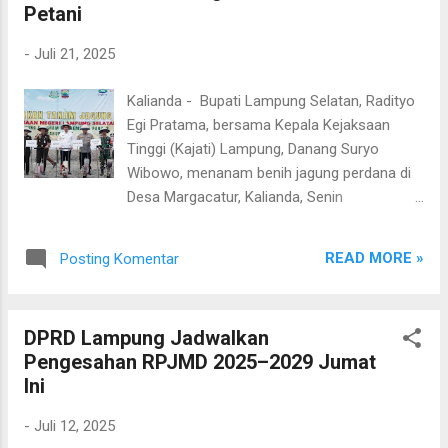
Petani
Syngenta Indonesia. Bupati Radityo
mengapresiasi langkah Kejari Lampung
-
Juli 21, 2025
Selatan yang menggagas program ini.
Menurutnya, kolaborasi lintas sektor ini tak
Kalianda - Bupati Lampung Selatan, Radityo
hanya memperkuat ketahanan pangan, tetapi
Egi Pratama, bersama Kepala Kejaksaan
juga memberi pendampingan hukum kepada
Tinggi (Kajati) Lampung, Danang Suryo
petani. “Ini bukti nyata sinergi dalam
Wibowo, menanam benih jagung perdana di
membangun ketahanan pangan sekaligus
Desa Margacatur, Kalianda, Senin
meningkatkan kesejahteraan petani Lampung
(21/7/2025). Kegiatan ini menjadi bagian dari
Selatan,” ujar Radityo. Kajari Lampung
program ketahanan pangan nasional yang
Selatan, Afni Carolina, menegaskan bahwa
READ MORE »
Posting Komentar
melibatkan kelompok tani dan didukung
program ini erat kaitannya dengan st...
Kejaksaan Negeri (Kejari) Lampung Selatan.
Penanaman dilakukan di lahan seluas 5
DPRD Lampung Jadwalkan
hektare oleh Kelompok Tani Maju,
Pengesahan RPJMD 2025–2029 Jumat
menggunakan 75 kilogram benih jagung
Ini
varietas NKSUMO, hasil bantuan CSR dari PT
Syngenta Indonesia. Bupati Radityo
-
Juli 12, 2025
mengapresiasi langkah Kejari Lampung