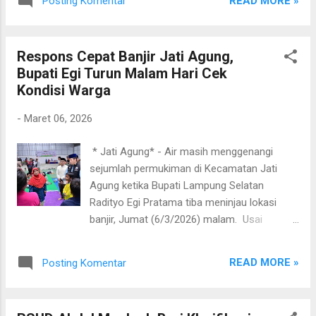
READ MORE »
Posting Komentar
“naik kelas” menjadi sekolah yang lebih
surat edaran tersebut, Bupati Egi mengimbau
kreatif, ramah anak, dan berkualitas. Hal
seluruh Aparatur Sipil Negara (ASN) d...
tersebut disampaikan Zita Anjani saat
Respons Cepat Banjir Jati Agung,
mengunjungi Ruang Bermain Ramah Anak
Bupati Egi Turun Malam Hari Cek
(RBRA) TK IT Al-Mumtaza, di Jalan Lorong
Kondisi Warga
Usaha Bersama, Kelurahan Way Urang,
Kecamatan Kalianda, Rabu (11/3/2026).
-
Maret 06, 2026
Kunjungan itu sekaligus menjadi bentuk
apresiasi setelah TK IT Al-Mumtaza berhasil
​ * Jati Agung* - Air masih menggenangi
meraih predikat Ramah Anak tingkat nasional
sejumlah permukiman di Kecamatan Jati
berdasarkan penilaian Kementerian
Agung ketika Bupati Lampung Selatan
Pemberdayaan Perempuan dan Perlindungan
Radityo Egi Pratama tiba meninjau lokasi
Anak (PPPA) RI. “Saya senang datang ke sini.
banjir, Jumat (6/3/2026) malam. Usai
TK-nya bagus, betul-betul ramah anak. Ini
menghadiri Safari Ramadan di Kalianda, Egi
menjadi kebahagiaan kita di Kabupaten
langsung turun ke lapangan untuk melihat
Lampung Selatan karena ada TK yang
READ MORE »
Posting Komentar
kondisi warga terdampak sekaligus
mendapat penghargaan nasional,” kata Zita.
memastikan penanganan darurat berjalan
Ia menyampaikan apresiasi kepada kepal...
cepat. Peninjauan dilakukan di beberapa titik