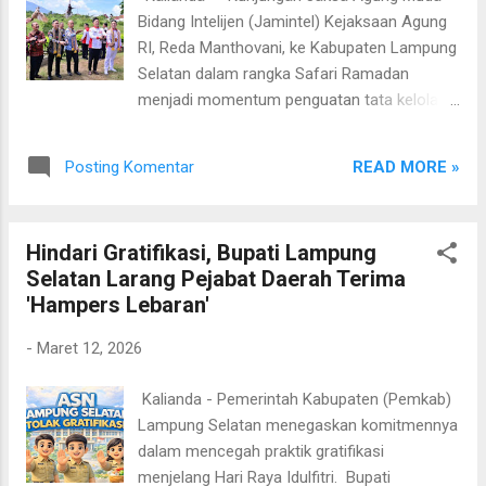
Kepala Dinas Komunikasi dan Informatika
Bidang Intelijen (Jamintel) Kejaksaan Agung
(Kominfo) Kabupaten Lampung Selatan,
RI, Reda Manthovani, ke Kabupaten Lampung
Hendry Kurniawan, menjelaskan bahwa
Selatan dalam rangka Safari Ramadan
Perbup tersebut mengatur penerapan tiga
menjadi momentum penguatan tata kelola
konsep utama, yakni ABRI, BKW, dan Strategi
pemerintahan desa, khususnya dalam
Bijak Kelola Sampah. “Mulai 2026, kebersihan
pengawasan penggunaan dana desa agar
di Lampung Selatan tidak lagi hanya soal
READ MORE »
Posting Komentar
lebih transparan dan akuntabel. Kegiatan
bersih secara kasat mata, tetapi m...
yang digelar di Pendopo Agung Rumah Dinas
Bupati Lampung Selatan, Jumat (13/3/2026),
Hindari Gratifikasi, Bupati Lampung
itu sekaligus menjadi ajang sosialisasi dan
Selatan Larang Pejabat Daerah Terima
optimalisasi program Jaksa Garda Desa
'Hampers Lebaran'
(Jaga Desa), sebuah inisiatif pendampingan
dari kejaksaan untuk membantu desa
-
Maret 12, 2026
mengelola keuangan secara tertib dan
sesuai aturan. Acara tersebut dihadiri
​ Kalianda - Pemerintah Kabupaten (Pemkab)
Sekretaris Jenderal DPP Asosiasi Badan
Lampung Selatan menegaskan komitmennya
Permusyawaratan Desa Nasional
dalam mencegah praktik gratifikasi
(Abpednas) Aditya Yusma Perdana, Kepala
menjelang Hari Raya Idulfitri. Bupati