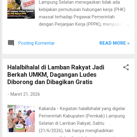
Lampung Selatan menegaskan tidak ada
menegaskan bahwa kebijakan itu perlu
kebijakan pemutusan hubungan kerja (PHK)
dipahami secara utuh dalam konteks
massal terhadap Pegawai Pemerintah
pengelolaan fiskal daerah. “Pembatasan
dengan Perjanjian Kerja (PPPK), menyusul
belanja pegawai merupakan bagian dari
kekhawatiran yang berkembang akibat
upaya menjaga kesehatan fiskal daerah,
penerapan Undang-Undang Nomor 1 Tahun
bukan kebijakan yang secara langsung
READ MORE »
Posting Komentar
2022 tentang Hubungan Keuangan antara
mengarah pada pengurangan tenaga kerja,
Pemerintah Pusat dan Daerah (UU HKPD).
termasuk PPPK paruh waktu,” ujar Rini dalam
Kepala Badan Pengelola Keuangan dan Aset
keterangannya, Minggu (29/3/2026)....
Halalbihalal di Lamban Rakyat Jadi
Daerah (BPKAD) Lampung Selatan, Rini
Berkah UMKM, Dagangan Ludes
Ariasih, meminta para pegawai tetap tenang
Diborong dan Dibagikan Gratis
dan tidak terpancing informasi yang belum
terverifikasi. Menurut Rini, isu tersebut
-
Maret 21, 2026
mencuat seiring adanya ketentuan
pembatasan belanja pegawai maksimal 30
Kalianda - Kegiatan halalbihalal yang digelar
persen dalam UU HKPD. Namun, ia
Pemerintah Kabupaten (Pemkab) Lampung
menegaskan bahwa kebijakan itu perlu
Selatan di Lamban Rakyat, Sabtu
dipahami secara utuh dalam konteks
(21/6/2026), tak hanya menghadirkan
pengelolaan fiskal daerah. “Pembatasan