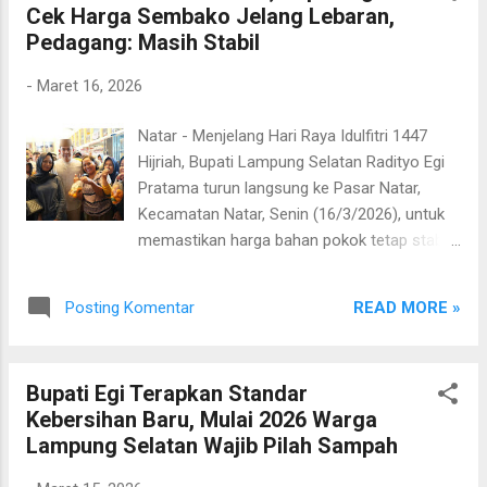
Cek Harga Sembako Jelang Lebaran,
menyurutkan langkahnya. Satu per satu
Pedagang: Masih Stabil
pemudik disapa dengan hangat, menciptakan
suasana akrab di tengah padatnya arus
-
Maret 16, 2026
kedatangan kendaraan roda dua. Egi
mengaku terharu melihat semangat
Natar - Menjelang Hari Raya Idulfitri 1447
masyarakat yang tetap memilih mudik
Hijriah, Bupati Lampung Selatan Radityo Egi
menggunakan sepeda motor, meski
Pratama turun langsung ke Pasar Natar,
perjalanan yang ditempuh tidak mudah.
Kecamatan Natar, Senin (16/3/2026), untuk
“Alhamdulillah, saya senang melihat
memastikan harga bahan pokok tetap stabil
masyarakat yang naik sepeda motor tetap
dan pasokan pangan tersedia bagi
semangat pulang ke kampung halaman. Saya
masyarakat. Dalam kunjungan tersebut,
doakan perjalanannya aman, selamat sampai
READ MORE »
Posting Komentar
Bupati Egi menyusuri sejumlah lapak
tujuan, dan semua bisa berkumpul dengan
pedagang sembako sambil berdialog
bahagia bersama keluarga,” ujarnya. Momen
langsung dengan para pedagang dan
humanis juga terlihat ketik...
Bupati Egi Terapkan Standar
pembeli. Ia menanyakan kondisi harga bahan
Kebersihan Baru, Mulai 2026 Warga
pokok sekaligus memantau kemungkinan
Lampung Selatan Wajib Pilah Sampah
kenaikan harga yang kerap terjadi menjelang
Lebaran. “Hari ini kita melakukan pengecekan