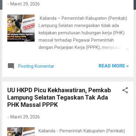
g
-
Maret 29, 2026
a
​ Kalianda – Pemerintah Kabupaten (Pemkab)
n
Lampung Selatan menegaskan tidak ada
kebijakan pemutusan hubungan kerja (PHK)
massal terhadap Pegawai Pemerintah
dengan Perjanjian Kerja (PPPK), menyusul
kekhawatiran yang berkembang akibat
penerapan Undang-Undang Nomor 1 Tahun
READ MORE »
Posting Komentar
2022 tentang Hubungan Keuangan antara
Pemerintah Pusat dan Daerah (UU HKPD).
Kepala Badan Pengelola Keuangan dan Aset
UU HKPD Picu Kekhawatiran, Pemkab
Daerah (BPKAD) Lampung Selatan, Rini
Lampung Selatan Tegaskan Tak Ada
Ariasih, meminta para pegawai tetap tenang
PHK Massal PPPK
dan tidak terpancing informasi yang belum
terverifikasi. Menurut Rini, isu tersebut
-
Maret 29, 2026
mencuat seiring adanya ketentuan
pembatasan belanja pegawai maksimal 30
Kalianda - Pemerintah Kabupaten (Pemkab)
persen dalam UU HKPD. Namun, ia