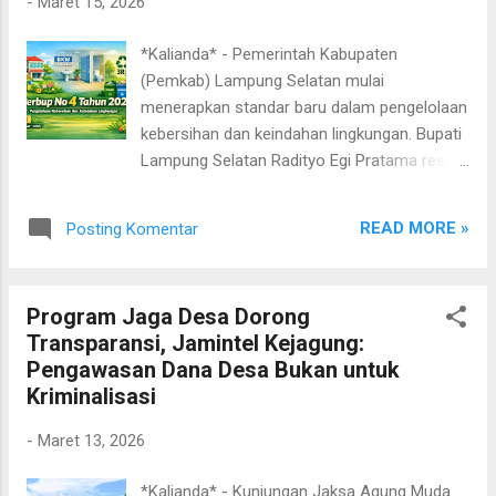
-
Maret 15, 2026
langsung harga bahan pokok di Pasar Natar.
Dari hasil pemantauan, sebagian besar harga
*Kalianda* - Pemerintah Kabupaten
sembako masih relatif stabil,” ujar Egi di sela
(Pemkab) Lampung Selatan mulai
kegiatan. Pemantauan langsung ke pasar
menerapkan standar baru dalam pengelolaan
tradisional ini dilakukan pemerintah daerah
kebersihan dan keindahan lingkungan. Bupati
untuk memastikan kebutuhan pokok
Lampung Selatan Radityo Egi Pratama resmi
masyarakat tetap terjangkau selama
mengeluarkan Peraturan Bupati (Perbup)
Ramadan hingga menjelang Idulfitri.
Nomor 4 Tahun 2026 tentang Pengelolaan
Pemerintah Kabupaten Lampung Selatan
READ MORE »
Posting Komentar
Kebersihan dan Keindahan Lingkungan, yang
juga secara berkala melakukan monitoring
menjadi pedoman baru bagi seluruh instansi
harga pangan di pasar guna me...
pemerintah, fasilitas publik, hingga
Program Jaga Desa Dorong
masyarakat dalam menjaga kebersihan.
Transparansi, Jamintel Kejagung:
Peraturan ini menandai perubahan cara
Pengawasan Dana Desa Bukan untuk
pandang terhadap kebersihan di Lampung
Kriminalisasi
Selatan. Jika sebelumnya kebersihan lebih
dipahami sebatas kondisi bersih secara
-
Maret 13, 2026
umum, kini pemerintah daerah menetapkan
standar yang lebih terukur dan sistematis.
*Kalianda* - Kunjungan Jaksa Agung Muda