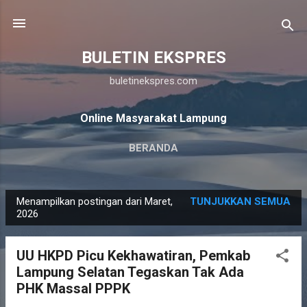
Langsung ke konten utama
BULETIN EKSPRES
buletinekspres.com
Online Masyarakat Lampung
BERANDA
Menampilkan postingan dari Maret,
TUNJUKKAN SEMUA
P
2026
o
s
UU HKPD Picu Kekhawatiran, Pemkab
t
Lampung Selatan Tegaskan Tak Ada
i
PHK Massal PPPK
n