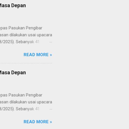
 Masa Depan
lepas Pasukan Pengibar
san dilakukan usai upacara
8/2025). Sebanyak 41
Putih pada peringatan HUT
READ MORE »
resmi menuntaskan
n semangat kebangsaan yang
yampaikan rasa bangga dan
 Masa Depan
RD, pelatih, serta para
ah mata generasi penerus
a Merah Putih menatap
lepas Pasukan Pengibar
san dilakukan usai upacara
8/2025). Sebanyak 41
Putih pada peringatan HUT
READ MORE »
resmi menuntaskan