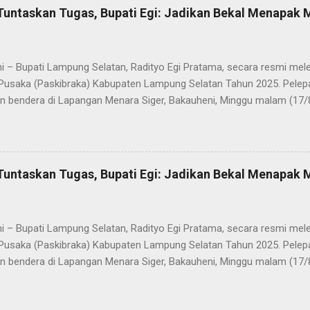
Tuntaskan Tugas, Bupati Egi: Jadikan Bekal Menapak
i – Bupati Lampung Selatan, Radityo Egi Pratama, secara resmi me
Pusaka (Paskibraka) Kabupaten Lampung Selatan Tahun 2025. Pelepa
n bendera di Lapangan Menara Siger, Bakauheni, Minggu malam (17/
Paskibraka yang sebelumnya sukses mengibarkan Sang Saka Merah 
merdekaan Republik Indonesia di Kabupaten Lampung Selatan, kini 
 Mereka dilepas dengan penuh apresiasi atas dedikasi, disiplin, da
kan sepanjang rangkaian acara. Dalam sambutannya, Bupati Egi men
Tuntaskan Tugas, Bupati Egi: Jadikan Bekal Menapak
sih kepada seluruh anggota Paskibraka, jajaran Forkopimda, Ketua DP
a yang telah memberikan dukungan penuh. “Saya melihat kalian adal
ti akan mewujudkan Indonesia Emas 2045. Di Selat Sunda, Sang Sak
i – Bupati Lampung Selatan, Radityo Egi Pratama, secara resmi me
akatau. Atas n...
Pusaka (Paskibraka) Kabupaten Lampung Selatan Tahun 2025. Pelepa
n bendera di Lapangan Menara Siger, Bakauheni, Minggu malam (17/
Paskibraka yang sebelumnya sukses mengibarkan Sang Saka Merah 
merdekaan Republik Indonesia di Kabupaten Lampung Selatan, kini 