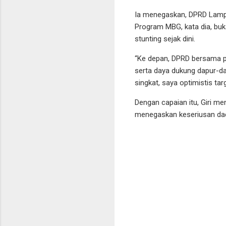
Ia menegaskan, DPRD Lampu
Program MBG, kata dia, buk
stunting sejak dini.
“Ke depan, DPRD bersama pe
serta daya dukung dapur-da
singkat, saya optimistis t
Dengan capaian itu, Giri 
menegaskan keseriusan da
K
o
m
e