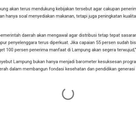
ng akan terus mendukung kebijakan tersebut agar cakupan peneri
an hanya soal menyediakan makanan, tetapi juga peningkatan kuali
merintah daerah akan mengawal agar distribusi tetap tepat sasaran,
pur penyelenggara terus diperkuat. Jika capaian 55 persen sudah bis
arget 100 persen penerima manfaat di Lampung akan segera terwujud,
menyebut Lampung bukan hanya menjadi barometer kesuksesan progra
erah dalam membangun fondasi kesehatan dan pendidikan generasi