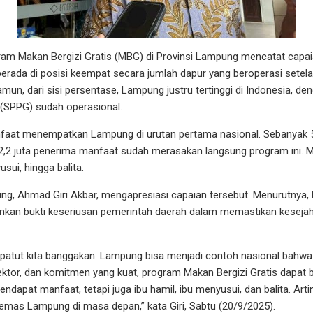
 Makan Bergizi Gratis (MBG) di Provinsi Lampung mencatat capa
berada di posisi keempat secara jumlah dapur yang beroperasi setel
mun, dari sisi persentase, Lampung justru tertinggi di Indonesia, d
(SPPG) sudah operasional.
faat menempatkan Lampung di urutan pertama nasional. Sebanyak 55
si 2,2 juta penerima manfaat sudah merasakan langsung program ini. Me
usui, hingga balita.
ng, Ahmad Giri Akbar, mengapresiasi capaian tersebut. Menurutnya,
inkan bukti keseriusan pemerintah daerah dalam memastikan keseja
ng patut kita banggakan. Lampung bisa menjadi contoh nasional bah
ektor, dan komitmen yang kuat, program Makan Bergizi Gratis dapat be
dapat manfaat, tetapi juga ibu hamil, ibu menyusui, dan balita. Arti
 emas Lampung di masa depan,” kata Giri, Sabtu (20/9/2025).