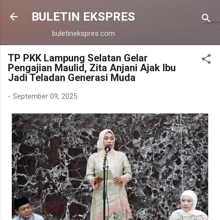
Langsung ke konten utama
BULETIN EKSPRES
buletinekspres.com
TP PKK Lampung Selatan Gelar
Pengajian Maulid, Zita Anjani Ajak Ibu
Jadi Teladan Generasi Muda
-
September 09, 2025