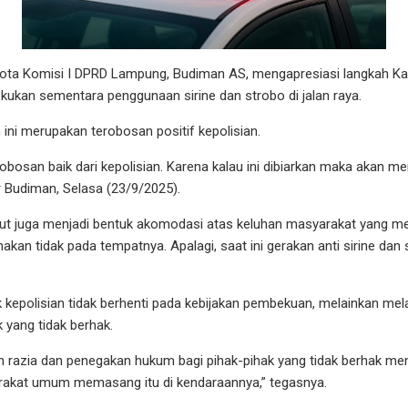
Komisi I DPRD Lampung, Budiman AS, mengapresiasi langkah Kakor
kan sementara penggunaan sirine dan strobo di jalan raya.
ini merupakan terobosan positif kepolisian.
erobosan baik dari kepolisian. Karena kalau ini dibiarkan maka akan
ar Budiman, Selasa (23/9/2025).
ebut juga menjadi bentuk akomodasi atas keluhan masyarakat yang 
nakan tidak pada tempatnya. Apalagi, saat ini gerakan anti sirine dan
epolisian tidak berhenti pada kebijakan pembekuan, melainkan mel
 yang tidak berhak.
an razia dan penegakan hukum bagi pihak-pihak yang tidak berhak me
akat umum memasang itu di kendaraannya,” tegasnya.