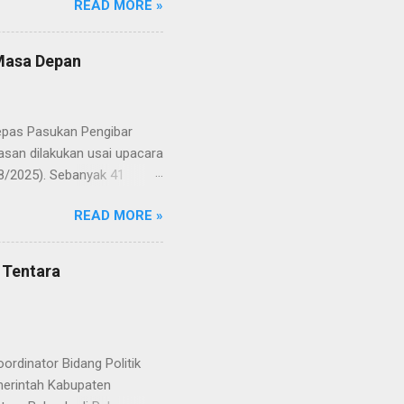
READ MORE »
resmi menuntaskan
n semangat kebangsaan yang
yampaikan rasa bangga dan
 Masa Depan
RD, pelatih, serta para
ah mata generasi penerus
a Merah Putih menatap
lepas Pasukan Pengibar
san dilakukan usai upacara
8/2025). Sebanyak 41
Putih pada peringatan HUT
READ MORE »
resmi menuntaskan
n semangat kebangsaan yang
yampaikan rasa bangga dan
 Tentara
RD, pelatih, serta para
ah mata generasi penerus
a Merah Putih menatap
rdinator Bidang Politik
erintah Kabupaten