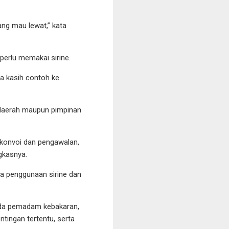
ang mau lewat,” kata
erlu memakai sirine.
ta kasih contoh ke
 daerah maupun pimpinan
konvoi dan pengawalan,
gkasnya.
a penggunaan sirine dan
ada pemadam kebakaran,
tingan tertentu, serta