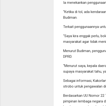
Ia menekankan penggunaan s
“Ketika di tol, ada kendara
Budiman.
Terkait penggunaannya unt
“Saya kira enggak perlu, bo
masyarakat agar tidak meni
Menurut Budiman, pengguna
DPRD.
“Menurut saya, kepala dae
supaya masyarakat tahu, ya
Sebagai informasi, Kakorl
strobo untuk pengawalan d
Berdasarkan UU Nomor 22 T
pimpinan lembaga negara da