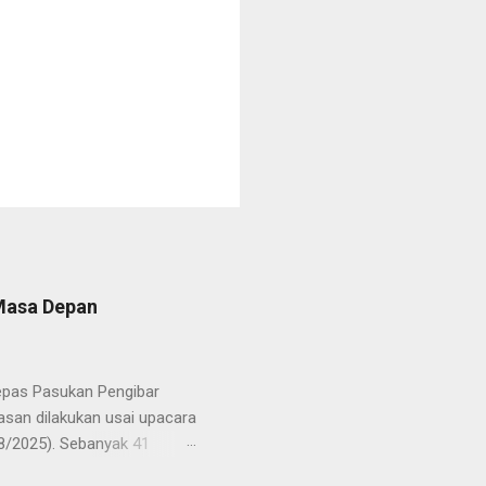
 Masa Depan
lepas Pasukan Pengibar
san dilakukan usai upacara
8/2025). Sebanyak 41
Putih pada peringatan HUT