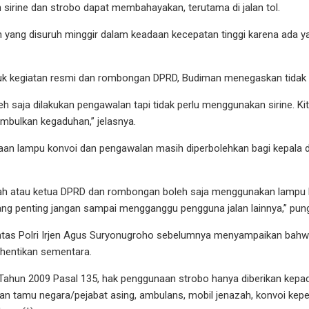
irine dan strobo dapat membahayakan, terutama di jalan tol.
an yang disuruh minggir dalam keadaan kecepatan tinggi karena ada y
uk kegiatan resmi dan rombongan DPRD, Budiman menegaskan tidak p
leh saja dilakukan pengawalan tapi tidak perlu menggunakan sirine. Ki
mbulkan kegaduhan,” jelasnya.
an lampu konvoi dan pengawalan masih diperbolehkan bagi kepala
rah atau ketua DPRD dan rombongan boleh saja menggunakan lampu 
ng penting jangan sampai mengganggu pengguna jalan lainnya,” pun
antas Polri Irjen Agus Suryonugroho sebelumnya menyampaikan bahw
ihentikan sementara.
ahun 2009 Pasal 135, hak penggunaan strobo hanya diberikan kep
n tamu negara/pejabat asing, ambulans, mobil jenazah, konvoi kepen