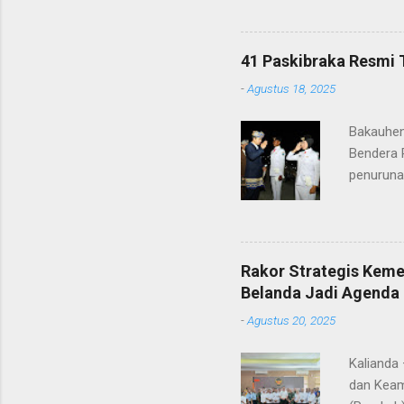
ke-80 Ke
tugasnya.
ditunjuk
41 Paskibraka Resmi 
terima ka
-
Agustus 18, 2025
orang tu
yang nan
Bakauhen
Gunung Kr
Bendera 
penuruna
anggota 
ke-80 Ke
tugasnya.
ditunjuk
Rakor Strategis Kem
terima ka
Belanda Jadi Agenda 
orang tu
-
Agustus 20, 2025
yang nan
Gunung Kr
Kalianda
dan Keam