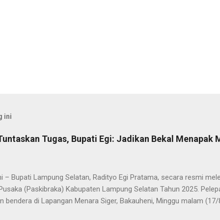
 ini
Tuntaskan Tugas, Bupati Egi: Jadikan Bekal Menapak
i – Bupati Lampung Selatan, Radityo Egi Pratama, secara resmi me
Pusaka (Paskibraka) Kabupaten Lampung Selatan Tahun 2025. Pelepa
n bendera di Lapangan Menara Siger, Bakauheni, Minggu malam (17/
Paskibraka yang sebelumnya sukses mengibarkan Sang Saka Merah 