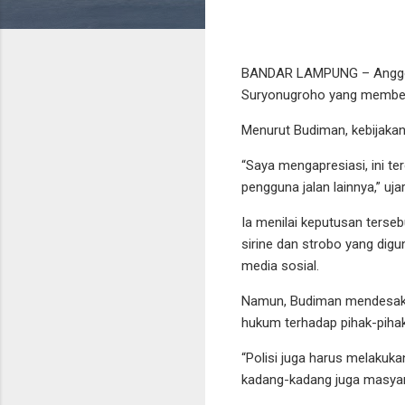
BANDAR LAMPUNG – Anggota 
Suryonugroho yang membeku
Menurut Budiman, kebijakan 
“Saya mengapresiasi, ini t
pengguna jalan lainnya,” uj
Ia menilai keputusan ters
sirine dan strobo yang digu
media sosial.
Namun, Budiman mendesak k
hukum terhadap pihak-pihak
“Polisi juga harus melakuk
kadang-kadang juga masyar