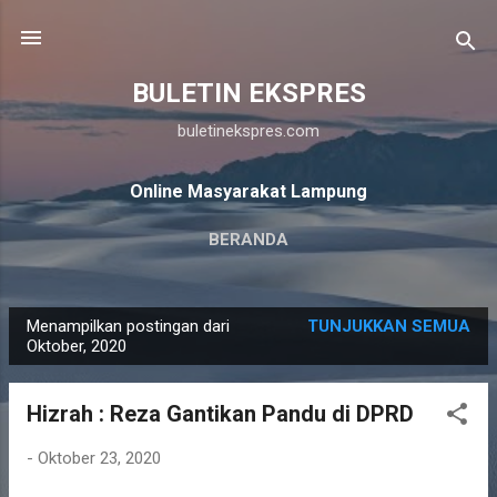
Langsung ke konten utama
BULETIN EKSPRES
buletinekspres.com
Online Masyarakat Lampung
BERANDA
Menampilkan postingan dari
TUNJUKKAN SEMUA
P
Oktober, 2020
o
s
Hizrah : Reza Gantikan Pandu di DPRD
t
i
-
Oktober 23, 2020
n