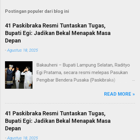
Postingan populer dari blog ini
41 Paskibraka Resmi Tuntaskan Tugas,
Bupati Egi: Jadikan Bekal Menapak Masa
Depan
-
Agustus 18, 2025
Bakauheni – Bupati Lampung Selatan, Radityo
Egi Pratama, secara resmi melepas Pasukan
Pengibar Bendera Pusaka (Paskibraka)
Kabupaten Lampung Selatan Tahun 2025.
READ MORE »
Pelepasan dilakukan usai upacara penurunan
bendera di Lapangan Menara Siger, Bakauheni,
Minggu malam (17/8/2025). Sebanyak 41
41 Paskibraka Resmi Tuntaskan Tugas,
anggota Paskibraka yang sebelumnya sukses
Bupati Egi: Jadikan Bekal Menapak Masa
mengibarkan Sang Saka Merah Putih pada
Depan
peringatan HUT ke-80 Kemerdekaan Republik
-
Agustus 18, 2025
Indonesia di Kabupaten Lampung Selatan, kini