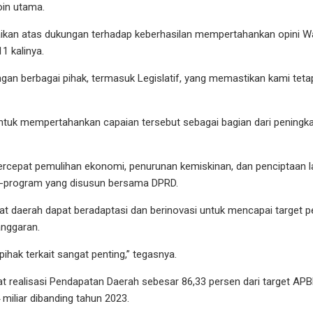
in utama.
aikan atas dukungan terhadap keberhasilan mempertahankan opini W
1 kalinya.
kungan berbagai pihak, termasuk Legislatif, yang memastikan kami teta
tuk mempertahankan capaian tersebut sebagai bagian dari peningkat
cepat pemulihan ekonomi, penurunan kemiskinan, dan penciptaan l
m-program yang disusun bersama DPRD.
kat daerah dapat beradaptasi dan berinovasi untuk mencapai targe
nggaran.
hak terkait sangat penting,” tegasnya.
t realisasi Pendapatan Daerah sebesar 86,33 persen dari target AP
miliar dibanding tahun 2023.