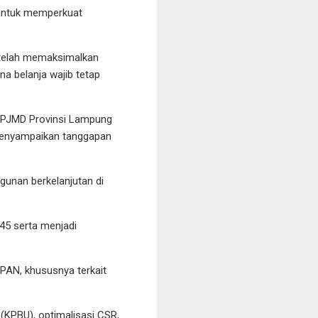
 untuk memperkuat
n telah memaksimalkan
 belanja wajib tetap
RPJMD Provinsi Lampung
menyampaikan tanggapan
unan berkelanjutan di
5 serta menjadi
PAN, khususnya terkait
(KPBU), optimalisasi CSR,