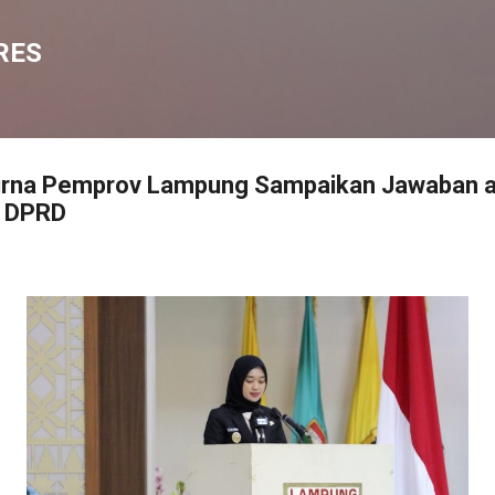
Langsung ke konten utama
RES
urna Pemprov Lampung Sampaikan Jawaban 
 DPRD