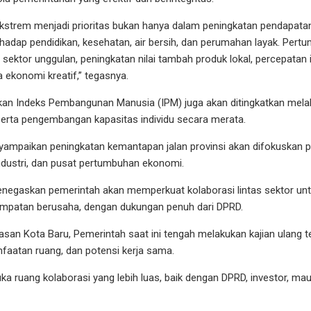
strem menjadi prioritas bukan hanya dalam peningkatan pendapatan,
hadap pendidikan, kesehatan, air bersih, dan perumahan layak. Per
ektor unggulan, peningkatan nilai tambah produk lokal, percepatan 
konomi kreatif,” tegasnya.
an Indeks Pembangunan Manusia (IPM) juga akan ditingkatkan melalu
 serta pengembangan kapasitas individu secara merata.
menyampaikan peningkatan kemantapan jalan provinsi akan difokuskan
ndustri, dan pusat pertumbuhan ekonomi.
menegaskan pemerintah akan memperkuat kolaborasi lintas sektor u
mpatan berusaha, dengan dukungan penuh dari DPRD.
an Kota Baru, Pemerintah saat ini tengah melakukan kajian ulang t
aatan ruang, dan potensi kerja sama.
ruang kolaborasi yang lebih luas, baik dengan DPRD, investor, mau