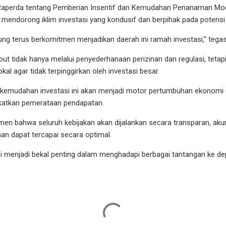
Raperda tentang Pemberian Insentif dan Kemudahan Penanaman Mo
endorong iklim investasi yang kondusif dan berpihak pada potensi
ng terus berkomitmen menjadikan daerah ini ramah investasi,” tega
ut tidak hanya melalui penyederhanaan perizinan dan regulasi, tetapi
l agar tidak terpinggirkan oleh investasi besar.
emudahan investasi ini akan menjadi motor pertumbuhan ekonomi i
gkatkan pemerataan pendapatan.
en bahwa seluruh kebijakan akan dijalankan secara transparan, akun
n dapat tercapai secara optimal.
si menjadi bekal penting dalam menghadapi berbagai tantangan ke de