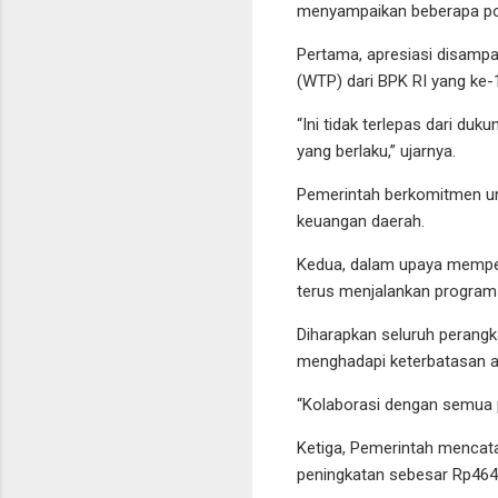
menyampaikan beberapa po
Pertama, apresiasi disamp
(WTP) dari BPK RI yang ke-1
“Ini tidak terlepas dari du
yang berlaku,” ujarnya.
Pemerintah berkomitmen un
keuangan daerah.
Kedua, dalam upaya memper
terus menjalankan progra
Diharapkan seluruh perang
menghadapi keterbatasan a
“Kolaborasi dengan semua pi
Ketiga, Pemerintah mencata
peningkatan sebesar Rp464 