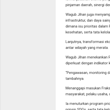
pinjaman daerah, sinergi d
Wagub Jihan juga menyamp
infrastruktur, dan daya sai
dimana isu prioritas dala
kesehatan, serta tata kelol
Lanjutnya, transformasi ek
antar wilayah yang merata.
Wagub Jihan menekankan RP
diperkuat dengan indikator
“Pengawasan, monitoring da
tambahnya.
Menanggapi masukan Fraksi
masyarakat, pelaku usaha, 
Ia menuturkan program prio
prinsip SDGs, serta tata kel