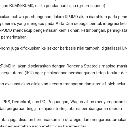
engan BUMN/BUMD, serta pendanaan hijau (green finance).
aikan bahwa pembangunan dalam RPJMD akan diarahkan pada penin
ng daerah, yang mengacu pada Asta Cita sebagai bentuk integrasi ke
m RPJMD mencakup pengentasan kemiskinan, ketimpangan, peningkata
a pemerintahan.
onomi juga difokuskan ke sektor berbasis nilai tambah, digitalisas
JMD ini akan diselaraskan dengan Rencana Strategis masing-masin
 kinerja utama (IKU) agar pelaksanaan pembangunan tetap terukur dan
n evaluasi akan dilakukan secara transparan dan intensif oleh selu
 PKS, Demokrat, dan PDI Perjuangan, Wagub Jihan menyampaikan b
dan perguruan tinggi menjadi strategi utama pembangunan daerah.
ritas juga disusun berdasarkan isu strategis dan mengarusutamaka
ola pemerintahan yang efektif dan berintegritas.