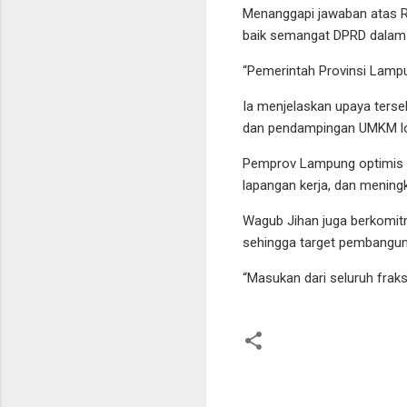
Menanggapi jawaban atas 
baik semangat DPRD dalam m
“Pemerintah Provinsi Lampu
Ia menjelaskan upaya terseb
dan pendampingan UMKM loka
Pemprov Lampung optimis k
lapangan kerja, dan menin
Wagub Jihan juga berkomitm
sehingga target pembanguna
“Masukan dari seluruh frak
K