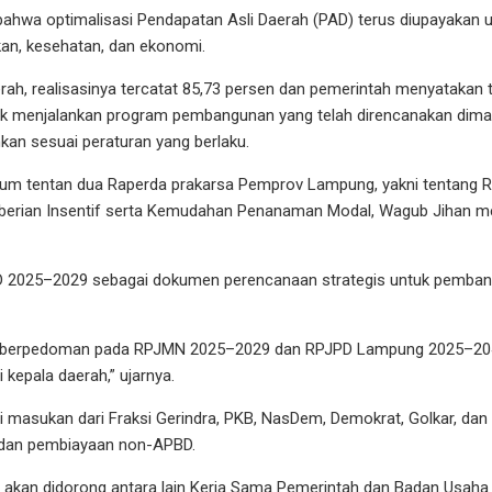
hwa optimalisasi Pendapatan Asli Daerah (PAD) terus diupayakan
an, kesehatan, dan ekonomi.
rah, realisasinya tercatat 85,73 persen dan pemerintah menyataka
k menjalankan program pembangunan yang telah direncanakan dimana
ankan sesuai peraturan yang berlaku.
m tentan dua Raperda prakarsa Pemprov Lampung, yakni tentang 
erian Insentif serta Kemudahan Penanaman Modal, Wagub Jihan 
 2025–2029 sebagai dokumen perencanaan strategis untuk pembang
n berpedoman pada RPJMN 2025–2029 dan RPJPD Lampung 2025–204
i kepala daerah,” ujarnya.
masukan dari Fraksi Gerindra, PKB, NasDem, Demokrat, Golkar, dan 
l dan pembiayaan non-APBD.
akan didorong antara lain Kerja Sama Pemerintah dan Badan Usaha 