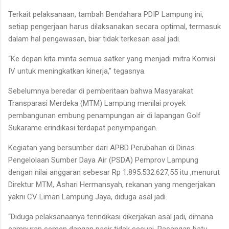
Terkait pelaksanaan, tambah Bendahara PDIP Lampung ini,
setiap pengerjaan harus dilaksanakan secara optimal, termasuk
dalam hal pengawasan, biar tidak terkesan asal jadi.
“Ke depan kita minta semua satker yang menjadi mitra Komisi
IV untuk meningkatkan kinerja,” tegasnya.
Sebelumnya beredar di pemberitaan bahwa Masyarakat
Transparasi Merdeka (MTM) Lampung menilai proyek
pembangunan embung penampungan air di lapangan Golf
Sukarame erindikasi terdapat penyimpangan.
Kegiatan yang bersumber dari APBD Perubahan di Dinas
Pengelolaan Sumber Daya Air (PSDA) Pemprov Lampung
dengan nilai anggaran sebesar Rp 1.895.532.627,55 itu ,menurut
Direktur MTM, Ashari Hermansyah, rekanan yang mengerjakan
yakni CV Liman Lampung Jaya, diduga asal jadi.
“Diduga pelaksanaanya terindikasi dikerjakan asal jadi, dimana
campuran semen dangan pasir tidak sesuai ,Pasangan batu