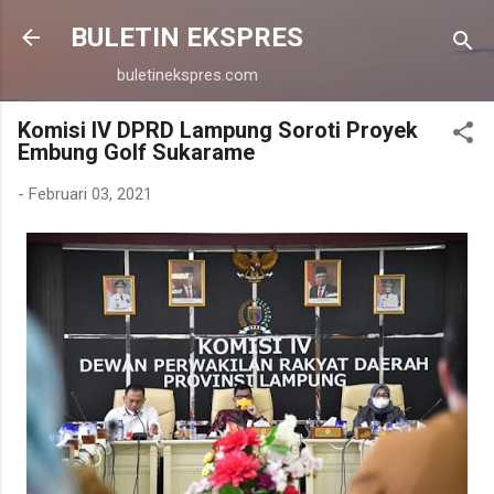
Langsung ke konten utama
BULETIN EKSPRES
buletinekspres.com
Komisi IV DPRD Lampung Soroti Proyek
Embung Golf Sukarame
-
Februari 03, 2021