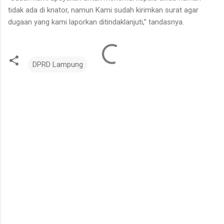
tidak ada di knator, namun Kami sudah kirimkan surat agar
dugaan yang kami laporkan ditindaklanjuti,” tandasnya.
DPRD Lampung
K
o
m
e
n
t
a
r