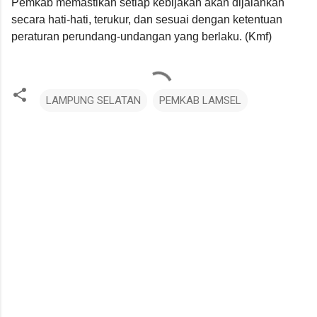
Pemkab memastikan setiap kebijakan akan dijalankan
secara hati-hati, terukur, dan sesuai dengan ketentuan
peraturan perundang-undangan yang berlaku. (Kmf)
LAMPUNG SELATAN
PEMKAB LAMSEL
K
o
m
e
n
t
a
r