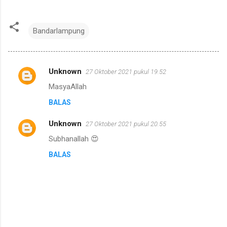
Bandarlampung
Unknown
27 Oktober 2021 pukul 19.52
K
MasyaAllah
o
BALAS
m
e
Unknown
27 Oktober 2021 pukul 20.55
n
Subhanallah 😍
t
BALAS
a
r