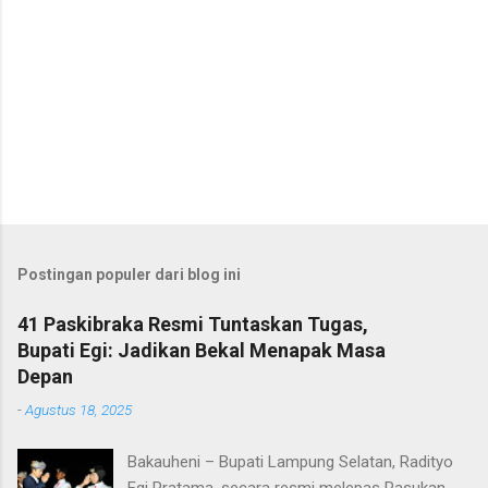
P
o
s
t
Postingan populer dari blog ini
i
n
41 Paskibraka Resmi Tuntaskan Tugas,
g
Bupati Egi: Jadikan Bekal Menapak Masa
K
o
Depan
m
-
Agustus 18, 2025
e
n
t
Bakauheni – Bupati Lampung Selatan, Radityo
a
Egi Pratama, secara resmi melepas Pasukan