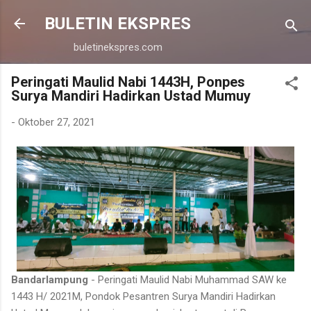
Langsung ke konten utama
BULETIN EKSPRES
buletinekspres.com
Peringati Maulid Nabi 1443H, Ponpes
Surya Mandiri Hadirkan Ustad Mumuy
-
Oktober 27, 2021
Bandarlampung
- Peringati Maulid Nabi Muhammad SAW ke
1443 H/ 2021M, Pondok Pesantren Surya Mandiri Hadirkan