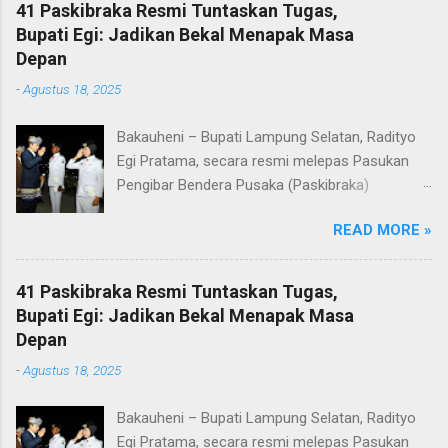
41 Paskibraka Resmi Tuntaskan Tugas,
Bupati Egi: Jadikan Bekal Menapak Masa
Depan
-
Agustus 18, 2025
Bakauheni – Bupati Lampung Selatan, Radityo
Egi Pratama, secara resmi melepas Pasukan
Pengibar Bendera Pusaka (Paskibraka)
Kabupaten Lampung Selatan Tahun 2025.
READ MORE »
Pelepasan dilakukan usai upacara penurunan
bendera di Lapangan Menara Siger, Bakauheni,
Minggu malam (17/8/2025). Sebanyak 41
41 Paskibraka Resmi Tuntaskan Tugas,
anggota Paskibraka yang sebelumnya sukses
Bupati Egi: Jadikan Bekal Menapak Masa
mengibarkan Sang Saka Merah Putih pada
Depan
peringatan HUT ke-80 Kemerdekaan Republik
-
Agustus 18, 2025
Indonesia di Kabupaten Lampung Selatan, kini
resmi menuntaskan tugasnya. Mereka dilepas
Bakauheni – Bupati Lampung Selatan, Radityo
dengan penuh apresiasi atas dedikasi, disiplin,
Egi Pratama, secara resmi melepas Pasukan