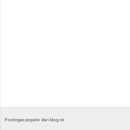
n
t
a
r
Postingan populer dari blog ini