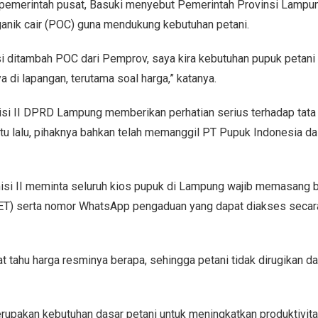
i pemerintah pusat, Basuki menyebut Pemerintah Provinsi Lampun
nik cair (POC) guna mendukung kebutuhan petani.
asi ditambah POC dari Pemprov, saya kira kebutuhan pupuk petani 
di lapangan, terutama soal harga,” katanya.
i II DPRD Lampung memberikan perhatian serius terhadap tata k
tu lalu, pihaknya bahkan telah memanggil PT Pupuk Indonesia da
isi II meminta seluruh kios pupuk di Lampung wajib memasang
HET) serta nomor WhatsApp pengaduan yang dapat diakses secara
 tahu harga resminya berapa, sehingga petani tidak dirugikan d
upakan kebutuhan dasar petani untuk meningkatkan produktivitas 