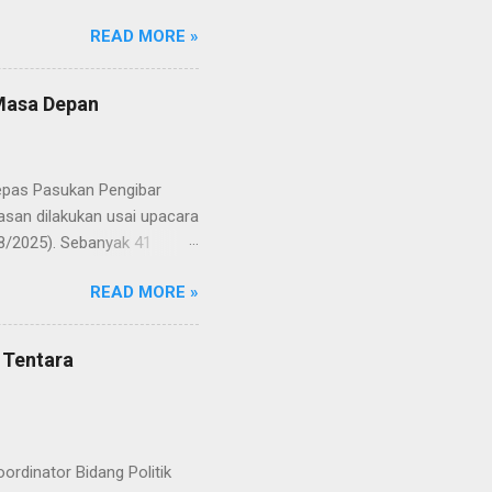
Putih pada peringatan HUT
READ MORE »
resmi menuntaskan
n semangat kebangsaan yang
yampaikan rasa bangga dan
 Masa Depan
RD, pelatih, serta para
ah mata generasi penerus
a Merah Putih menatap
lepas Pasukan Pengibar
san dilakukan usai upacara
8/2025). Sebanyak 41
Putih pada peringatan HUT
READ MORE »
resmi menuntaskan
n semangat kebangsaan yang
yampaikan rasa bangga dan
 Tentara
RD, pelatih, serta para
ah mata generasi penerus
a Merah Putih menatap
rdinator Bidang Politik