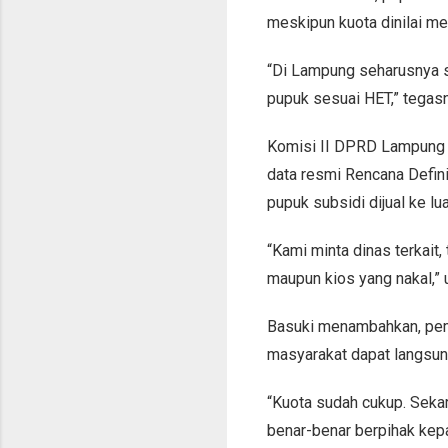
meskipun kuota dinilai me
“Di Lampung seharusnya s
pupuk sesuai HET,” tegas
Komisi II DPRD Lampung j
data resmi Rencana Defin
pupuk subsidi dijual ke lu
“Kami minta dinas terkai
maupun kios yang nakal,” u
Basuki menambahkan, pe
masyarakat dapat langsu
“Kuota sudah cukup. Sekar
benar-benar berpihak kepa