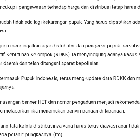
ncukupi, pengawasan terhadap harga dan distribusi tetap harus d
udah tidak ada lagi kekurangan pupuk. Yang harus dipastikan ad
nya.
uga mengingatkan agar distributor dan pengecer pupuk bersubsi
itif Kebutuhan Kelompok (RDKK). Ia menyinggung adanya kasus 
ar daerah dan telah ditangani aparat kepolisian.
t, termasuk Pupuk Indonesia, terus meng-update data RDKK dan m
jarnya.
masangan banner HET dan nomor pengaduan menjadi rekomenda
ng melaporkan jika menemukan penyimpangan di lapangan.
ang tata kelola distribusinya yang harus terus diawasi agar tida
da petani,” pungkasnya. (rm)