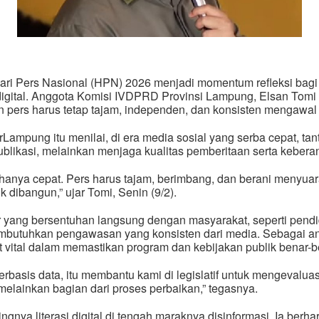
Pers Nasional (HPN) 2026 menjadi momentum refleksi bagi i
igital. Anggota Komisi IV
DPRD Provinsi Lampung
, Elsan Tomi
pers harus tetap tajam, independen, dan konsisten mengawal 
r
Lampung itu menilai, di era media sosial yang serba cepat, ta
blikasi, melainkan menjaga kualitas pemberitaan serta keber
up hanya cepat. Pers harus tajam, berimbang, dan berani menyua
k dibangun,” ujar Tomi, Senin (9/2).
r yang bersentuhan langsung dengan masyarakat, seperti pendi
embutuhkan pengawasan yang konsisten dari media. Sebagai ang
t vital dalam memastikan program dan kebijakan publik benar-b
berbasis data, itu membantu kami di legislatif untuk mengevaluas
melainkan bagian dari proses perbaikan,” tegasnya.
ngnya literasi digital di tengah maraknya disinformasi. Ia berh