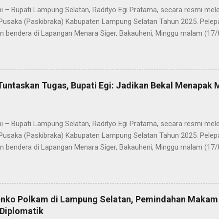
i – Bupati Lampung Selatan, Radityo Egi Pratama, secara resmi me
Pusaka (Paskibraka) Kabupaten Lampung Selatan Tahun 2025. Pelepa
n bendera di Lapangan Menara Siger, Bakauheni, Minggu malam (17/
Paskibraka yang sebelumnya sukses mengibarkan Sang Saka Merah 
merdekaan Republik Indonesia di Kabupaten Lampung Selatan, kini 
 Mereka dilepas dengan penuh apresiasi atas dedikasi, disiplin, da
kan sepanjang rangkaian acara. Dalam sambutannya, Bupati Egi men
Tuntaskan Tugas, Bupati Egi: Jadikan Bekal Menapak
sih kepada seluruh anggota Paskibraka, jajaran Forkopimda, Ketua DP
a yang telah memberikan dukungan penuh. “Saya melihat kalian adal
ti akan mewujudkan Indonesia Emas 2045. Di Selat Sunda, Sang Sak
i – Bupati Lampung Selatan, Radityo Egi Pratama, secara resmi me
akatau. Atas n...
Pusaka (Paskibraka) Kabupaten Lampung Selatan Tahun 2025. Pelepa
n bendera di Lapangan Menara Siger, Bakauheni, Minggu malam (17/
Paskibraka yang sebelumnya sukses mengibarkan Sang Saka Merah 
merdekaan Republik Indonesia di Kabupaten Lampung Selatan, kini 
 Mereka dilepas dengan penuh apresiasi atas dedikasi, disiplin, da
kan sepanjang rangkaian acara. Dalam sambutannya, Bupati Egi men
enko Polkam di Lampung Selatan, Pemindahan Makam
sih kepada seluruh anggota Paskibraka, jajaran Forkopimda, Ketua DP
Diplomatik
a yang telah memberikan dukungan penuh. “Saya melihat kalian adal