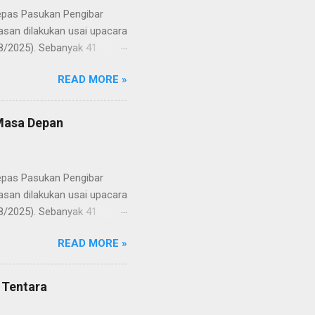
lepas Pasukan Pengibar
san dilakukan usai upacara
8/2025). Sebanyak 41
Putih pada peringatan HUT
READ MORE »
resmi menuntaskan
n semangat kebangsaan yang
yampaikan rasa bangga dan
 Masa Depan
RD, pelatih, serta para
ah mata generasi penerus
a Merah Putih menatap
lepas Pasukan Pengibar
san dilakukan usai upacara
8/2025). Sebanyak 41
Putih pada peringatan HUT
READ MORE »
resmi menuntaskan
n semangat kebangsaan yang
yampaikan rasa bangga dan
 Tentara
RD, pelatih, serta para
ah mata generasi penerus