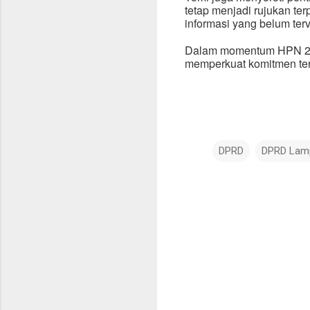
tetap menjadi rujukan t
informasi yang belum terve
Dalam momentum HPN 2026
memperkuat komitmen terh
DPRD
DPRD Lam
K
o
m
e
n
t
a