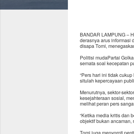
BANDAR LAMPUNG – Hari 
derasnya arus informasi d
disapa Tomi, menegaskan 
Politisi muda
Partai Golka
semata soal kecepatan pu
“Pers hari ini tidak cuk
situlah kepercayaan publi
Menurutnya, sektor-sekto
kesejahteraan sosial, m
melihat peran pers sanga
“Ketika media kritis dan 
objektif bukan ancaman, 
Tomi juga menyoroti penti