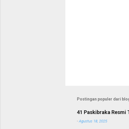
r
Postingan populer dari blog
41 Paskibraka Resmi 
-
Agustus 18, 2025