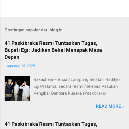
Postingan populer dari blog ini
41 Paskibraka Resmi Tuntaskan Tugas,
Bupati Egi: Jadikan Bekal Menapak Masa
Depan
-
Agustus 18, 2025
Bakauheni – Bupati Lampung Selatan, Radityo
Egi Pratama, secara resmi melepas Pasukan
Pengibar Bendera Pusaka (Paskibraka)
Kabupaten Lampung Selatan Tahun 2025.
READ MORE »
Pelepasan dilakukan usai upacara penurunan
bendera di Lapangan Menara Siger, Bakauheni,
Minggu malam (17/8/2025). Sebanyak 41
41 Paskibraka Resmi Tuntaskan Tugas,
anggota Paskibraka yang sebelumnya sukses