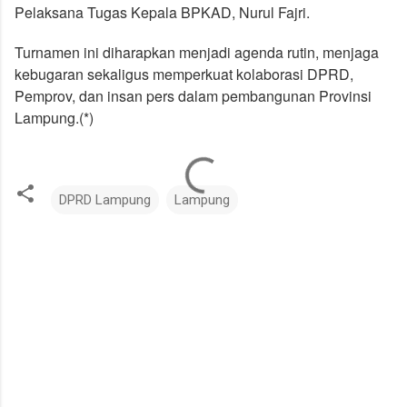
Pelaksana Tugas Kepala BPKAD, Nurul Fajri.
Turnamen ini diharapkan menjadi agenda rutin, menjaga
kebugaran sekaligus memperkuat kolaborasi DPRD,
Pemprov, dan insan pers dalam pembangunan Provinsi
Lampung.(*)
DPRD Lampung
Lampung
K
o
m
e
n
t
a