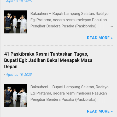
-
Agustus 18, 2025
Bakauheni – Bupati Lampung Selatan, Radityo
Egi Pratama, secara resmi melepas Pasukan
Pengibar Bendera Pusaka (Paskibraka)
Kabupaten Lampung Selatan Tahun 2025.
READ MORE »
Pelepasan dilakukan usai upacara penurunan
bendera di Lapangan Menara Siger, Bakauheni,
Minggu malam (17/8/2025). Sebanyak 41
41 Paskibraka Resmi Tuntaskan Tugas,
anggota Paskibraka yang sebelumnya sukses
Bupati Egi: Jadikan Bekal Menapak Masa
mengibarkan Sang Saka Merah Putih pada
Depan
peringatan HUT ke-80 Kemerdekaan Republik
-
Agustus 18, 2025
Indonesia di Kabupaten Lampung Selatan, kini
resmi menuntaskan tugasnya. Mereka dilepas
Bakauheni – Bupati Lampung Selatan, Radityo
dengan penuh apresiasi atas dedikasi, disiplin,
Egi Pratama, secara resmi melepas Pasukan
dan semangat kebangsaan yang ditunjukkan
Pengibar Bendera Pusaka (Paskibraka)
sepanjang rangkaian acara. Dalam
Kabupaten Lampung Selatan Tahun 2025.
sambutannya, Bupati Egi menyampaikan rasa
READ MORE »
Pelepasan dilakukan usai upacara penurunan
bangga dan terima kasih kepada seluruh