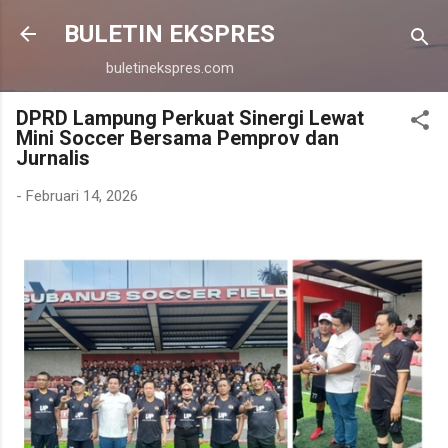
Langsung ke konten utama
BULETIN EKSPRES
buletinekspres.com
DPRD Lampung Perkuat Sinergi Lewat
Mini Soccer Bersama Pemprov dan
Jurnalis
-
Februari 14, 2026