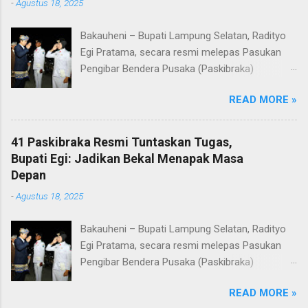
-
Agustus 18, 2025
Bakauheni – Bupati Lampung Selatan, Radityo
Egi Pratama, secara resmi melepas Pasukan
Pengibar Bendera Pusaka (Paskibraka)
Kabupaten Lampung Selatan Tahun 2025.
READ MORE »
Pelepasan dilakukan usai upacara penurunan
bendera di Lapangan Menara Siger, Bakauheni,
Minggu malam (17/8/2025). Sebanyak 41
41 Paskibraka Resmi Tuntaskan Tugas,
anggota Paskibraka yang sebelumnya sukses
Bupati Egi: Jadikan Bekal Menapak Masa
mengibarkan Sang Saka Merah Putih pada
Depan
peringatan HUT ke-80 Kemerdekaan Republik
-
Agustus 18, 2025
Indonesia di Kabupaten Lampung Selatan, kini
resmi menuntaskan tugasnya. Mereka dilepas
Bakauheni – Bupati Lampung Selatan, Radityo
dengan penuh apresiasi atas dedikasi, disiplin,
Egi Pratama, secara resmi melepas Pasukan
dan semangat kebangsaan yang ditunjukkan
Pengibar Bendera Pusaka (Paskibraka)
sepanjang rangkaian acara. Dalam
Kabupaten Lampung Selatan Tahun 2025.
sambutannya, Bupati Egi menyampaikan rasa
READ MORE »
Pelepasan dilakukan usai upacara penurunan
bangga dan terima kasih kepada seluruh