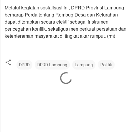
Melalui kegiatan sosialisasi ini, DPRD Provinsi Lampung
berharap Perda tentang Rembug Desa dan Kelurahan
dapat diterapkan secara efektif sebagai instrumen
pencegahan konflik, sekaligus memperkuat persatuan dan
ketenteraman masyarakat di tingkat akar rumput. (rm)
DPRD
DPRD Lampung
Lampung
Politik
K
o
m
e
n
t
a