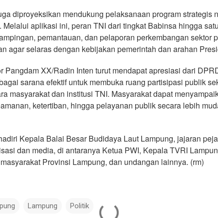
 juga diproyeksikan mendukung pelaksanaan program strategis n
Melalui aplikasi ini, peran TNI dari tingkat Babinsa hingga sat
ampingan, pemantauan, dan pelaporan perkembangan sektor pe
an agar selaras dengan kebijakan pemerintah dan arahan Presi
or Pangdam XX/Radin Inten turut mendapat apresiasi dari DPR
ebagai sarana efektif untuk membuka ruang partisipasi publik 
ra masyarakat dan institusi TNI. Masyarakat dapat menyampaika
keamanan, ketertiban, hingga pelayanan publik secara lebih mud
ihadiri Kepala Balai Besar Budidaya Laut Lampung, jajaran peja
anisasi dan media, di antaranya Ketua PWI, Kepala TVRI Lamp
 masyarakat Provinsi Lampung, dan undangan lainnya. (rm)
pung
Lampung
Politik