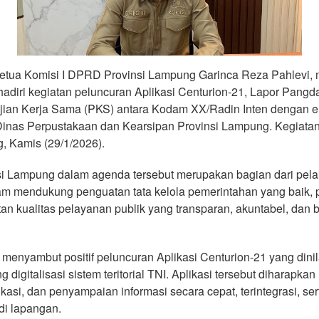
a Komisi I DPRD Provinsi Lampung Garinca Reza Pahlevi, 
diri kegiatan peluncuran Aplikasi Centurion-21, Lapor Pangda
ian Kerja Sama (PKS) antara Kodam XX/Radin Inten dengan en
 Dinas Perpustakaan dan Kearsipan Provinsi Lampung. Kegiatan t
 Kamis (29/1/2026).
 Lampung dalam agenda tersebut merupakan bagian dari pela
mendukung penguatan tata kelola pemerintahan yang baik, p
tan kualitas pelayanan publik yang transparan, akuntabel, dan 
nyambut positif peluncuran Aplikasi Centurion-21 yang dinil
 digitalisasi sistem teritorial TNI. Aplikasi tersebut diharap
asi, dan penyampaian informasi secara cepat, terintegrasi, ser
di lapangan.