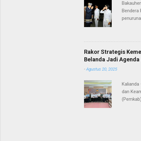
Bakauhen
Gunung Kr
Bendera 
penuruna
anggota 
ke-80 Ke
tugasnya.
ditunjuk
Rakor Strategis Kem
terima ka
Belanda Jadi Agenda 
orang tu
-
Agustus 20, 2025
yang nan
Gunung Kr
Kalianda
dan Keam
(Pemkab)
Sebuku. 
dipimpin
RI, didam
instansi 
Polri, d