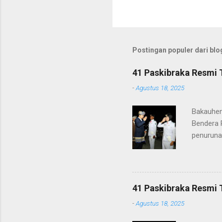
Postingan populer dari blog
41 Paskibraka Resmi 
-
Agustus 18, 2025
Bakauhen
Bendera 
penuruna
anggota 
ke-80 Ke
tugasnya.
ditunjuk
41 Paskibraka Resmi 
terima ka
-
Agustus 18, 2025
orang tu
yang nan