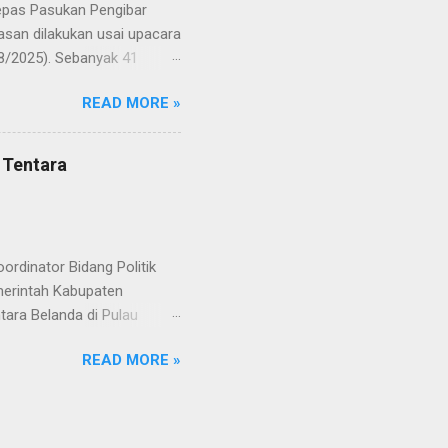
lepas Pasukan Pengibar
san dilakukan usai upacara
8/2025). Sebanyak 41
Putih pada peringatan HUT
READ MORE »
resmi menuntaskan
n semangat kebangsaan yang
yampaikan rasa bangga dan
 Tentara
RD, pelatih, serta para
ah mata generasi penerus
a Merah Putih menatap
rdinator Bidang Politik
erintah Kabupaten
ara Belanda di Pulau
 Rabu (20/8/2025). Rapat
READ MORE »
teral Eropa Kemenko Polkam
rkopimda, perwakilan
VI). Perwakilan Pusdokkes
enggalian dan identifikasi