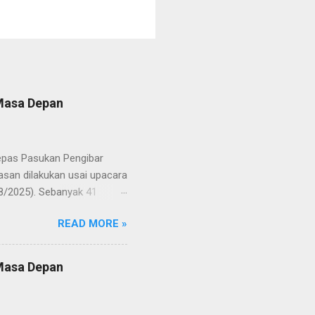
 Masa Depan
lepas Pasukan Pengibar
san dilakukan usai upacara
8/2025). Sebanyak 41
Putih pada peringatan HUT
READ MORE »
resmi menuntaskan
n semangat kebangsaan yang
yampaikan rasa bangga dan
 Masa Depan
RD, pelatih, serta para
ah mata generasi penerus
a Merah Putih menatap