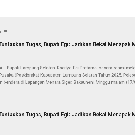
 ini
Tuntaskan Tugas, Bupati Egi: Jadikan Bekal Menapak
i – Bupati Lampung Selatan, Radityo Egi Pratama, secara resmi me
Pusaka (Paskibraka) Kabupaten Lampung Selatan Tahun 2025. Pelepa
n bendera di Lapangan Menara Siger, Bakauheni, Minggu malam (17/
Paskibraka yang sebelumnya sukses mengibarkan Sang Saka Merah 
merdekaan Republik Indonesia di Kabupaten Lampung Selatan, kini 
 Mereka dilepas dengan penuh apresiasi atas dedikasi, disiplin, da
kan sepanjang rangkaian acara. Dalam sambutannya, Bupati Egi men
Tuntaskan Tugas, Bupati Egi: Jadikan Bekal Menapak
sih kepada seluruh anggota Paskibraka, jajaran Forkopimda, Ketua DP
a yang telah memberikan dukungan penuh. “Saya melihat kalian adal
ti akan mewujudkan Indonesia Emas 2045. Di Selat Sunda, Sang Sak