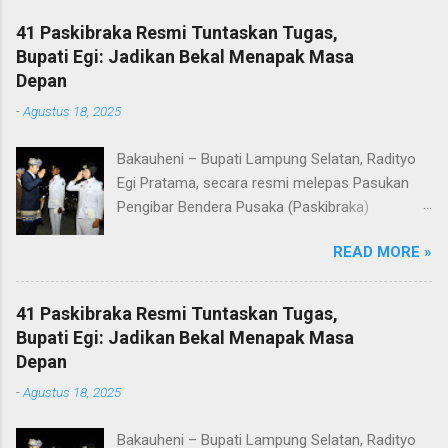
41 Paskibraka Resmi Tuntaskan Tugas,
Bupati Egi: Jadikan Bekal Menapak Masa
Depan
-
Agustus 18, 2025
Bakauheni – Bupati Lampung Selatan, Radityo
Egi Pratama, secara resmi melepas Pasukan
Pengibar Bendera Pusaka (Paskibraka)
Kabupaten Lampung Selatan Tahun 2025.
READ MORE »
Pelepasan dilakukan usai upacara penurunan
bendera di Lapangan Menara Siger, Bakauheni,
Minggu malam (17/8/2025). Sebanyak 41
41 Paskibraka Resmi Tuntaskan Tugas,
anggota Paskibraka yang sebelumnya sukses
Bupati Egi: Jadikan Bekal Menapak Masa
mengibarkan Sang Saka Merah Putih pada
Depan
peringatan HUT ke-80 Kemerdekaan Republik
-
Agustus 18, 2025
Indonesia di Kabupaten Lampung Selatan, kini
resmi menuntaskan tugasnya. Mereka dilepas
Bakauheni – Bupati Lampung Selatan, Radityo
dengan penuh apresiasi atas dedikasi, disiplin,