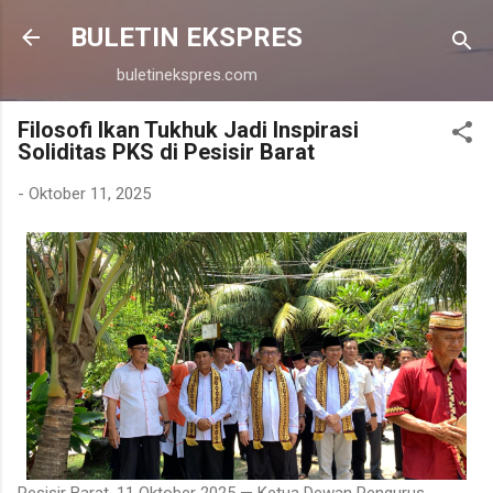
Langsung ke konten utama
BULETIN EKSPRES
buletinekspres.com
Filosofi Ikan Tukhuk Jadi Inspirasi
Soliditas PKS di Pesisir Barat
-
Oktober 11, 2025
Pesisir Barat, 11 Oktober 2025 — Ketua Dewan Pengurus