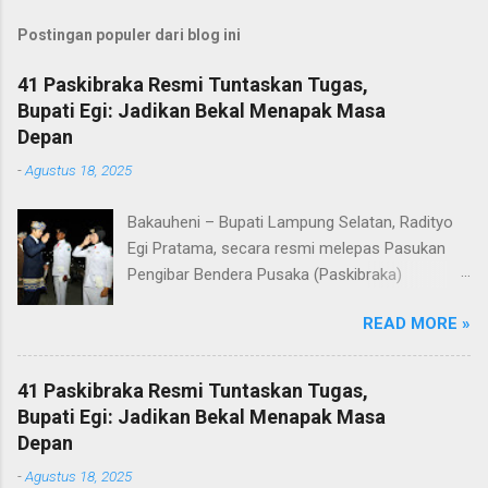
Postingan populer dari blog ini
41 Paskibraka Resmi Tuntaskan Tugas,
Bupati Egi: Jadikan Bekal Menapak Masa
Depan
-
Agustus 18, 2025
Bakauheni – Bupati Lampung Selatan, Radityo
Egi Pratama, secara resmi melepas Pasukan
Pengibar Bendera Pusaka (Paskibraka)
Kabupaten Lampung Selatan Tahun 2025.
READ MORE »
Pelepasan dilakukan usai upacara penurunan
bendera di Lapangan Menara Siger, Bakauheni,
Minggu malam (17/8/2025). Sebanyak 41
41 Paskibraka Resmi Tuntaskan Tugas,
anggota Paskibraka yang sebelumnya sukses
Bupati Egi: Jadikan Bekal Menapak Masa
mengibarkan Sang Saka Merah Putih pada
Depan
peringatan HUT ke-80 Kemerdekaan Republik
-
Agustus 18, 2025
Indonesia di Kabupaten Lampung Selatan, kini