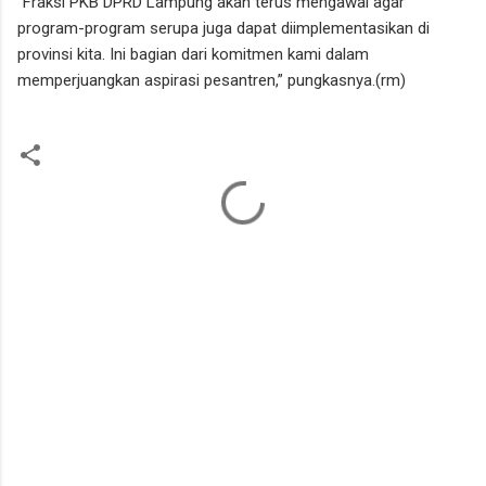
“Fraksi PKB DPRD Lampung akan terus mengawal agar
program-program serupa juga dapat diimplementasikan di
provinsi kita. Ini bagian dari komitmen kami dalam
memperjuangkan aspirasi pesantren,” pungkasnya.(rm)
K
o
m
e
n
t
a
r