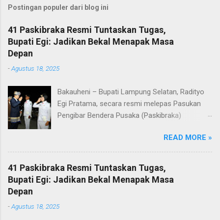
Postingan populer dari blog ini
41 Paskibraka Resmi Tuntaskan Tugas,
Bupati Egi: Jadikan Bekal Menapak Masa
Depan
-
Agustus 18, 2025
Bakauheni – Bupati Lampung Selatan, Radityo
Egi Pratama, secara resmi melepas Pasukan
Pengibar Bendera Pusaka (Paskibraka)
Kabupaten Lampung Selatan Tahun 2025.
READ MORE »
Pelepasan dilakukan usai upacara penurunan
bendera di Lapangan Menara Siger, Bakauheni,
Minggu malam (17/8/2025). Sebanyak 41
41 Paskibraka Resmi Tuntaskan Tugas,
anggota Paskibraka yang sebelumnya sukses
Bupati Egi: Jadikan Bekal Menapak Masa
mengibarkan Sang Saka Merah Putih pada
Depan
peringatan HUT ke-80 Kemerdekaan Republik
-
Agustus 18, 2025
Indonesia di Kabupaten Lampung Selatan, kini