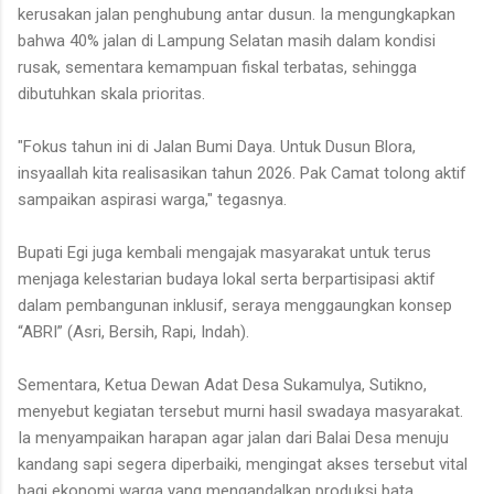
kerusakan jalan penghubung antar dusun. Ia mengungkapkan
bahwa 40% jalan di Lampung Selatan masih dalam kondisi
rusak, sementara kemampuan fiskal terbatas, sehingga
dibutuhkan skala prioritas.
"Fokus tahun ini di Jalan Bumi Daya. Untuk Dusun Blora,
insyaallah kita realisasikan tahun 2026. Pak Camat tolong aktif
sampaikan aspirasi warga," tegasnya.
Bupati Egi juga kembali mengajak masyarakat untuk terus
menjaga kelestarian budaya lokal serta berpartisipasi aktif
dalam pembangunan inklusif, seraya menggaungkan konsep
“ABRI” (Asri, Bersih, Rapi, Indah).
Sementara, Ketua Dewan Adat Desa Sukamulya, Sutikno,
menyebut kegiatan tersebut murni hasil swadaya masyarakat.
Ia menyampaikan harapan agar jalan dari Balai Desa menuju
kandang sapi segera diperbaiki, mengingat akses tersebut vital
bagi ekonomi warga yang mengandalkan produksi bata,