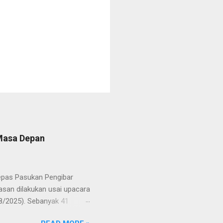
 Masa Depan
lepas Pasukan Pengibar
san dilakukan usai upacara
8/2025). Sebanyak 41
Putih pada peringatan HUT