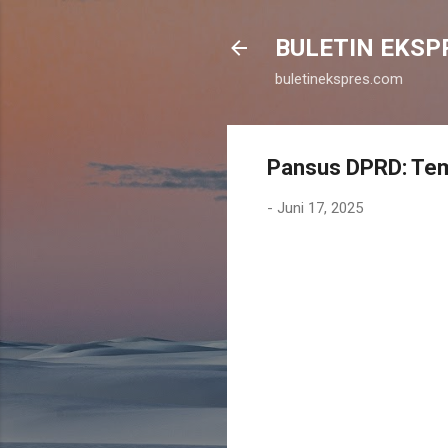
BULETIN EKSP
buletinekspres.com
Pansus DPRD: Tem
-
Juni 17, 2025