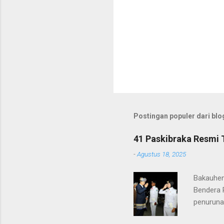
Postingan populer dari blog
41 Paskibraka Resmi 
-
Agustus 18, 2025
Bakauhen
Bendera 
penuruna
anggota 