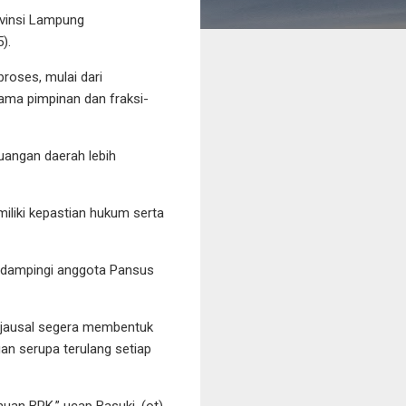
vinsi Lampung
).
roses, mulai dari
sama pimpinan dan fraksi-
uangan daerah lebih
miliki kepastian hukum serta
, didampingi anggota Pansus
Djausal segera membentuk
n serupa terulang setiap
uan BPK,” ucap Basuki. (ot)