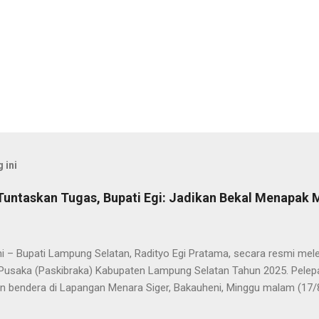
 ini
Tuntaskan Tugas, Bupati Egi: Jadikan Bekal Menapak
i – Bupati Lampung Selatan, Radityo Egi Pratama, secara resmi me
Pusaka (Paskibraka) Kabupaten Lampung Selatan Tahun 2025. Pelepa
n bendera di Lapangan Menara Siger, Bakauheni, Minggu malam (17/
Paskibraka yang sebelumnya sukses mengibarkan Sang Saka Merah 