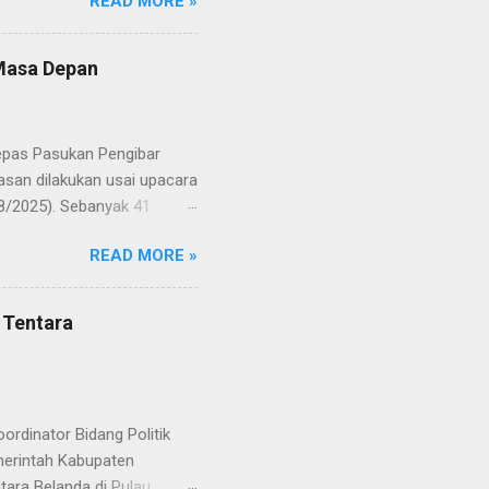
READ MORE »
resmi menuntaskan
n semangat kebangsaan yang
yampaikan rasa bangga dan
 Masa Depan
RD, pelatih, serta para
ah mata generasi penerus
a Merah Putih menatap
lepas Pasukan Pengibar
san dilakukan usai upacara
8/2025). Sebanyak 41
Putih pada peringatan HUT
READ MORE »
resmi menuntaskan
n semangat kebangsaan yang
yampaikan rasa bangga dan
 Tentara
RD, pelatih, serta para
ah mata generasi penerus
a Merah Putih menatap
rdinator Bidang Politik
erintah Kabupaten
ara Belanda di Pulau