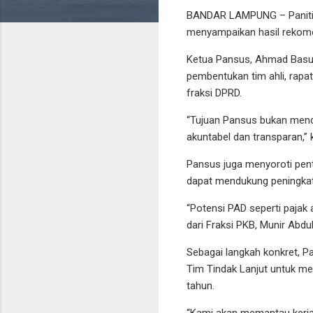
BANDAR LAMPUNG – Panitia
menyampaikan hasil rekome
Ketua Pansus, Ahmad Basuki
pembentukan tim ahli, rapa
fraksi DPRD.
“Tujuan Pansus bukan menc
akuntabel dan transparan,” 
Pansus juga menyoroti penti
dapat mendukung peningkat
“Potensi PAD seperti pajak 
dari Fraksi PKB, Munir Abdul
Sebagai langkah konkret,
Tim Tindak Lanjut untuk m
tahun.
“Kami akan memantau kerja 