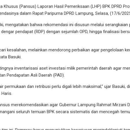
 Khusus (Pansus) Laporan Hasil Pemeriksaan (LHP) BPK DPRD Pro
ndasinya dalam Rapat Paripurna DPRD Lampung, Selasa, (17/6/2025
, mengatakan bahwa rekomendasi ini disusun melalui serangkaian p
t dengar pendapat (RDP) dengan sejumlah OPD, hingga finalisasi ber
ari kesalahan, melainkan mendorong perbaikan agar pengelolaan ke
kata Basuki.
ngnya inventarisasi aset investasi milik pemerintah daerah agar me
an Pendapatan Asli Daerah (PAD).
air permukaan dan retribusi perlu digali lebih maksimal,” ujar Basuki
 Haris.
 Pansus merekomendasikan agar Gubernur Lampung Rahmat Mirzani 
enangani seluruh temuan BPK secara sistematis dan mencegah temua
tim ini. Pemprov harus menunjukkan keseriusan menindaklanjuti tem