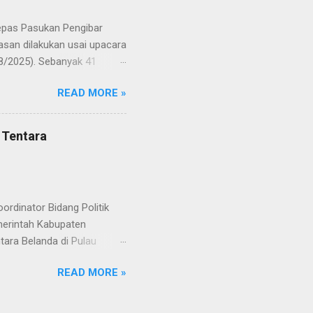
a Merah Putih menatap
lepas Pasukan Pengibar
san dilakukan usai upacara
8/2025). Sebanyak 41
Putih pada peringatan HUT
READ MORE »
resmi menuntaskan
n semangat kebangsaan yang
yampaikan rasa bangga dan
 Tentara
RD, pelatih, serta para
ah mata generasi penerus
a Merah Putih menatap
rdinator Bidang Politik
erintah Kabupaten
ara Belanda di Pulau
 Rabu (20/8/2025). Rapat
READ MORE »
teral Eropa Kemenko Polkam
rkopimda, perwakilan
VI). Perwakilan Pusdokkes