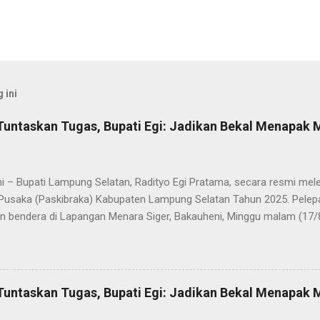
 ini
Tuntaskan Tugas, Bupati Egi: Jadikan Bekal Menapak
i – Bupati Lampung Selatan, Radityo Egi Pratama, secara resmi me
Pusaka (Paskibraka) Kabupaten Lampung Selatan Tahun 2025. Pelepa
n bendera di Lapangan Menara Siger, Bakauheni, Minggu malam (17/
Paskibraka yang sebelumnya sukses mengibarkan Sang Saka Merah 
merdekaan Republik Indonesia di Kabupaten Lampung Selatan, kini 
 Mereka dilepas dengan penuh apresiasi atas dedikasi, disiplin, da
kan sepanjang rangkaian acara. Dalam sambutannya, Bupati Egi men
Tuntaskan Tugas, Bupati Egi: Jadikan Bekal Menapak
sih kepada seluruh anggota Paskibraka, jajaran Forkopimda, Ketua DP
a yang telah memberikan dukungan penuh. “Saya melihat kalian adal