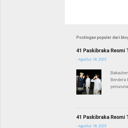
Postingan populer dari blog
41 Paskibraka Resmi 
-
Agustus 18, 2025
Bakauhen
Bendera 
penuruna
anggota 
ke-80 Ke
tugasnya.
ditunjuk
41 Paskibraka Resmi 
terima ka
-
Agustus 18, 2025
orang tu