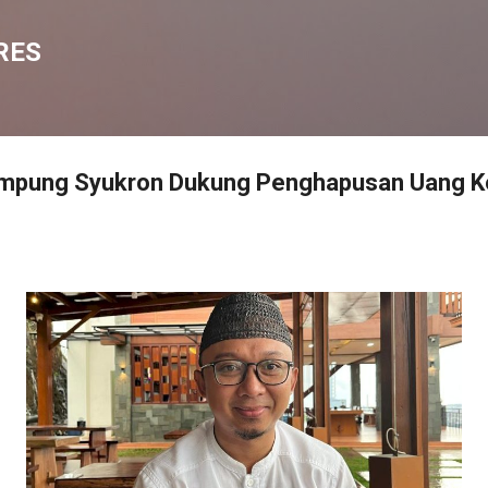
Langsung ke konten utama
RES
mpung Syukron Dukung Penghapusan Uang K