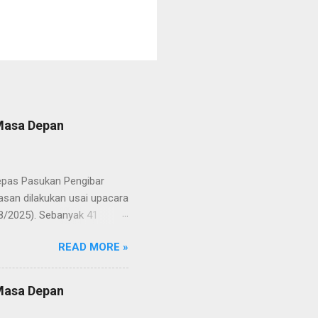
 Masa Depan
lepas Pasukan Pengibar
san dilakukan usai upacara
8/2025). Sebanyak 41
Putih pada peringatan HUT
READ MORE »
resmi menuntaskan
n semangat kebangsaan yang
yampaikan rasa bangga dan
 Masa Depan
RD, pelatih, serta para
ah mata generasi penerus