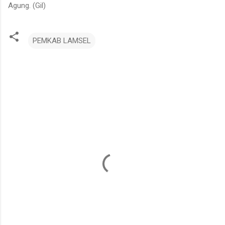
Agung. (Gil)
PEMKAB LAMSEL
K
o
m
e
n
t
a
r