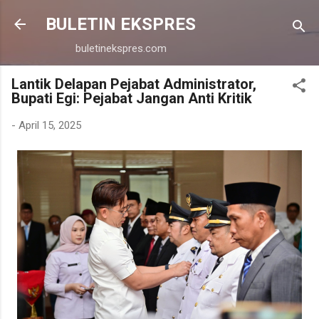
Langsung ke konten utama
BULETIN EKSPRES
buletinekspres.com
Lantik Delapan Pejabat Administrator,
Bupati Egi: Pejabat Jangan Anti Kritik
-
April 15, 2025