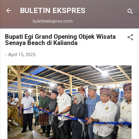
Langsung ke konten utama
BULETIN EKSPRES
buletinekspres.com
Bupati Egi Grand Opening Objek Wisata
Senaya Beach di Kalianda
-
April 15, 2025