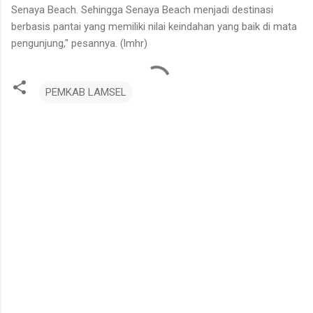
Senaya Beach. Sehingga Senaya Beach menjadi destinasi
berbasis pantai yang memiliki nilai keindahan yang baik di mata
pengunjung," pesannya. (lmhr)
PEMKAB LAMSEL
K
o
m
e
n
t
a
r