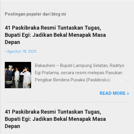
Postingan populer dari blog ini
41 Paskibraka Resmi Tuntaskan Tugas,
Bupati Egi: Jadikan Bekal Menapak Masa
Depan
-
Agustus 18, 2025
Bakauheni – Bupati Lampung Selatan, Radityo
Egi Pratama, secara resmi melepas Pasukan
Pengibar Bendera Pusaka (Paskibraka)
Kabupaten Lampung Selatan Tahun 2025.
READ MORE »
Pelepasan dilakukan usai upacara penurunan
bendera di Lapangan Menara Siger, Bakauheni,
Minggu malam (17/8/2025). Sebanyak 41
41 Paskibraka Resmi Tuntaskan Tugas,
anggota Paskibraka yang sebelumnya sukses
Bupati Egi: Jadikan Bekal Menapak Masa
mengibarkan Sang Saka Merah Putih pada
Depan
peringatan HUT ke-80 Kemerdekaan Republik