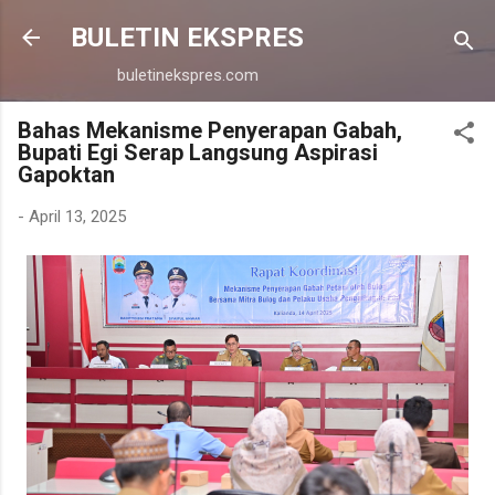
Langsung ke konten utama
BULETIN EKSPRES
buletinekspres.com
Bahas Mekanisme Penyerapan Gabah,
Bupati Egi Serap Langsung Aspirasi
Gapoktan
-
April 13, 2025