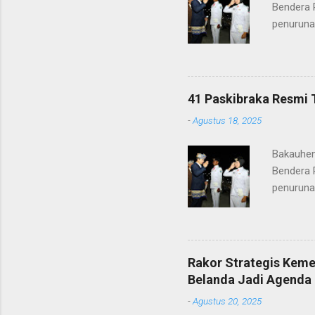
Bendera 
penuruna
anggota 
ke-80 Ke
tugasnya.
ditunjuk
41 Paskibraka Resmi 
terima ka
-
Agustus 18, 2025
orang tu
yang nan
Bakauhen
Gunung Kr
Bendera 
penuruna
anggota 
ke-80 Ke
tugasnya.
ditunjuk
Rakor Strategis Kem
terima ka
Belanda Jadi Agenda 
orang tu
-
Agustus 20, 2025
yang nan