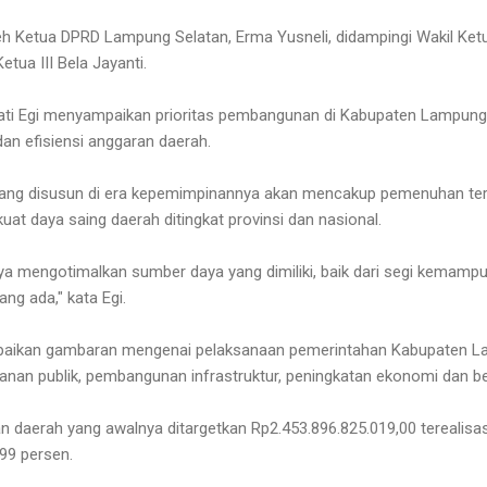
eh Ketua DPRD Lampung Selatan, Erma Yusneli, didampingi Wakil Ketua
etua III Bela Jayanti.
ati Egi menyampaikan prioritas pembangunan di Kabupaten Lampung
dan efisiensi anggaran daerah.
 yang disusun di era kepemimpinannya akan mencakup pemenuhan te
at daya saing daerah ditingkat provinsi dan nasional.
aya mengotimalkan sumber daya yang dimiliki, baik dari segi kemam
ng ada," kata Egi.
ampaikan gambaran mengenai pelaksanaan pemerintahan Kabupaten 
ayanan publik, pembangunan infrastruktur, peningkatan ekonomi dan b
n daerah yang awalnya ditargetkan Rp2.453.896.825.019,00 terealisas
,99 persen.