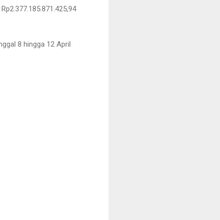
 Rp2.377.185.871.425,94
ggal 8 hingga 12 April