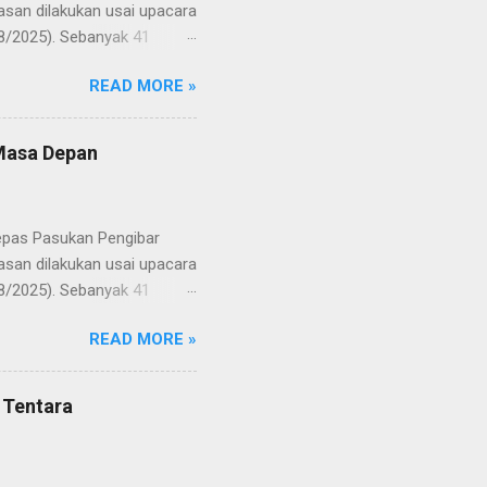
san dilakukan usai upacara
8/2025). Sebanyak 41
Putih pada peringatan HUT
READ MORE »
resmi menuntaskan
n semangat kebangsaan yang
yampaikan rasa bangga dan
 Masa Depan
RD, pelatih, serta para
ah mata generasi penerus
a Merah Putih menatap
lepas Pasukan Pengibar
san dilakukan usai upacara
8/2025). Sebanyak 41
Putih pada peringatan HUT
READ MORE »
resmi menuntaskan
n semangat kebangsaan yang
yampaikan rasa bangga dan
 Tentara
RD, pelatih, serta para
ah mata generasi penerus
a Merah Putih menatap