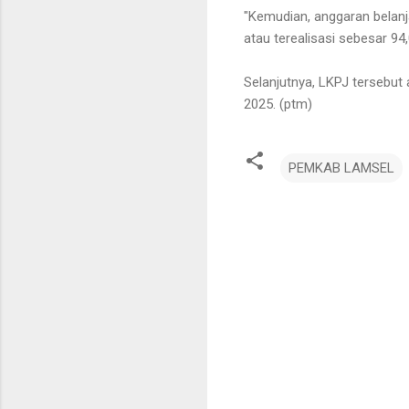
"Kemudian, anggaran belanj
atau terealisasi sebesar 94
Selanjutnya, LKPJ tersebut 
2025. (ptm)
PEMKAB LAMSEL
K
o
m
e
n
t
a
r