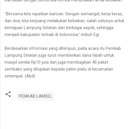
Ramadan dengan berlomba-lomba menunaikan amal kebaikan.
"Bersama kita rapatkan barisan. Dengan semangat, kerja keras,
dan doa, kita berjuang melakukan kebaikan, salah satunya untuk
kemajuan Lampung Selatan dari berbagai aspek, sehingga
menjadi kabupaten terbaik di Indonesia," imbuh Egi.
Berdasarkan informasi yang dihimpun, pada acara itu Pemkab
Lampung Selatan juga turut memberikan dana hibah untuk
masjid senilai Rp10 juta dan juga membagikan 40 paket
sembako yang ditujukan kepada yatim piatu di kecamatan
setempat. (Abd)
PEMKAB LAMSEL
K
o
m