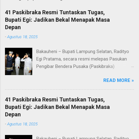
41 Paskibraka Resmi Tuntaskan Tugas,
Bupati Egi: Jadikan Bekal Menapak Masa
Depan
-
Agustus 18, 2025
Bakauheni – Bupati Lampung Selatan, Radityo
Egi Pratama, secara resmi melepas Pasukan
Pengibar Bendera Pusaka (Paskibraka)
Kabupaten Lampung Selatan Tahun 2025.
READ MORE »
Pelepasan dilakukan usai upacara penurunan
bendera di Lapangan Menara Siger, Bakauheni,
Minggu malam (17/8/2025). Sebanyak 41
41 Paskibraka Resmi Tuntaskan Tugas,
anggota Paskibraka yang sebelumnya sukses
Bupati Egi: Jadikan Bekal Menapak Masa
mengibarkan Sang Saka Merah Putih pada
Depan
peringatan HUT ke-80 Kemerdekaan Republik
-
Agustus 18, 2025
Indonesia di Kabupaten Lampung Selatan, kini
resmi menuntaskan tugasnya. Mereka dilepas
Bakauheni – Bupati Lampung Selatan, Radityo