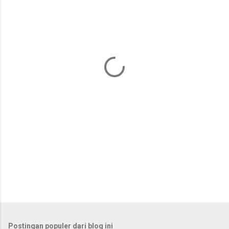
e
n
t
a
r
Postingan populer dari blog ini