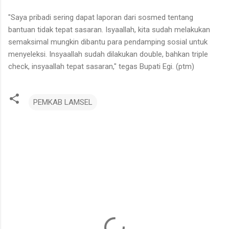
"Saya pribadi sering dapat laporan dari sosmed tentang
bantuan tidak tepat sasaran. Isyaallah, kita sudah melakukan
semaksimal mungkin dibantu para pendamping sosial untuk
menyeleksi. Insyaallah sudah dilakukan double, bahkan triple
check, insyaallah tepat sasaran," tegas Bupati Egi. (ptm)
PEMKAB LAMSEL
K
o
m
e
n
t
a
r