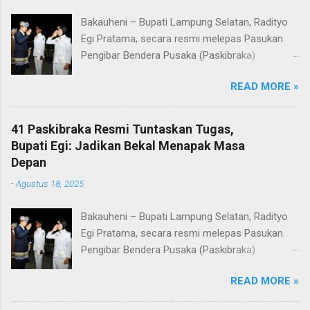
Bakauheni – Bupati Lampung Selatan, Radityo
Egi Pratama, secara resmi melepas Pasukan
Pengibar Bendera Pusaka (Paskibraka)
Kabupaten Lampung Selatan Tahun 2025.
READ MORE »
Pelepasan dilakukan usai upacara penurunan
bendera di Lapangan Menara Siger, Bakauheni,
Minggu malam (17/8/2025). Sebanyak 41
41 Paskibraka Resmi Tuntaskan Tugas,
anggota Paskibraka yang sebelumnya sukses
Bupati Egi: Jadikan Bekal Menapak Masa
mengibarkan Sang Saka Merah Putih pada
Depan
peringatan HUT ke-80 Kemerdekaan Republik
-
Agustus 18, 2025
Indonesia di Kabupaten Lampung Selatan, kini
resmi menuntaskan tugasnya. Mereka dilepas
Bakauheni – Bupati Lampung Selatan, Radityo
dengan penuh apresiasi atas dedikasi, disiplin,
Egi Pratama, secara resmi melepas Pasukan
dan semangat kebangsaan yang ditunjukkan
Pengibar Bendera Pusaka (Paskibraka)
sepanjang rangkaian acara. Dalam
Kabupaten Lampung Selatan Tahun 2025.
sambutannya, Bupati Egi menyampaikan rasa
READ MORE »
Pelepasan dilakukan usai upacara penurunan
bangga dan terima kasih kepada seluruh
bendera di Lapangan Menara Siger, Bakauheni,
anggota Paskibraka, jajaran Forkopimda, Ketua