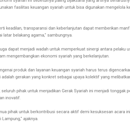
nomi syariah ini sebetulnya paling bijaksana yang artinya seharusn
nakan fasilitas keuangan syariah untuk bisa digunakan mengelola 
perti keadilan, transparansi dan keberlanjutan dapat memberikan manf
i latar belakang agama," sambungnya.
i juga dapat menjadi wadah untuk memperkuat sinergi antara pelaku
alam mengembangkan ekonomi syariah yang berkelanjutan.
engenai produk dan layanan keuangan syariah harus terus digencarka
 adalah gerakan yang konkret sebagai upaya kolektif yang melibatkan
 seluruh pihak untuk menjadikan Gerak Syariah ini menjadi tonggak
an inovatif.
 pihak untuk berkontribusi secara aktif demi kesuksesan acara ini d
i Lampung," ajaknya.