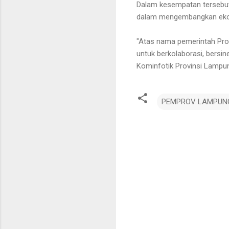
Dalam kesempatan tersebu
dalam mengembangkan ekon
"Atas nama pemerintah Pro
untuk berkolaborasi, bersi
Kominfotik Provinsi Lampun
PEMPROV LAMPUN
K
o
m
e
n
t
a