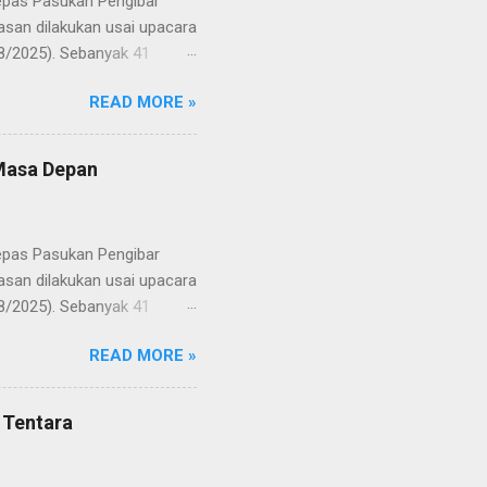
lepas Pasukan Pengibar
san dilakukan usai upacara
8/2025). Sebanyak 41
Putih pada peringatan HUT
READ MORE »
resmi menuntaskan
n semangat kebangsaan yang
yampaikan rasa bangga dan
 Masa Depan
RD, pelatih, serta para
ah mata generasi penerus
a Merah Putih menatap
lepas Pasukan Pengibar
san dilakukan usai upacara
8/2025). Sebanyak 41
Putih pada peringatan HUT
READ MORE »
resmi menuntaskan
n semangat kebangsaan yang
yampaikan rasa bangga dan
 Tentara
RD, pelatih, serta para
ah mata generasi penerus