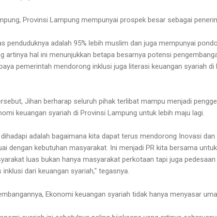
mpung, Provinsi Lampung mempunyai prospek besar sebagai penerim
as penduduknya adalah 95% lebih muslim dan juga mempunyai pondo
ng artinya hal ini menunjukkan betapa besarnya potensi pengemban
aya pemerintah mendorong inklusi juga literasi keuangan syariah di
ersebut, Jihan berharap seluruh pihak terlibat mampu menjadi peng
mi keuangan syariah di Provinsi Lampung untuk lebih maju lagi.
g dihadapi adalah bagaimana kita dapat terus mendorong Inovasi d
ai dengan kebutuhan masyarakat. Ini menjadi PR kita bersama untuk 
arakat luas bukan hanya masyarakat perkotaan tapi juga pedesaan 
 inklusi dari keuangan syariah," tegasnya.
embangannya, Ekonomi keuangan syariah tidak hanya menyasar umat