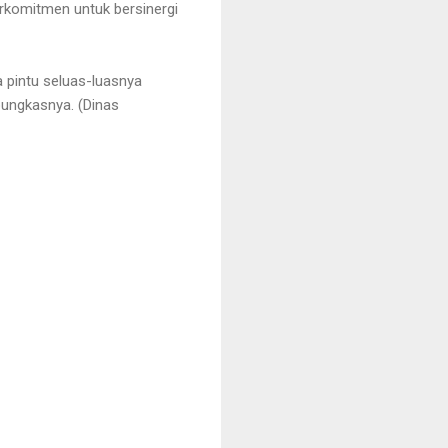
komitmen untuk bersinergi
pintu seluas-luasnya
pungkasnya. (Dinas