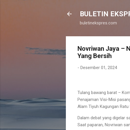
BULETIN EKSP
buletinekspres.com
Novriwan Jaya – 
Yang Bersih
-
Desember 01, 2024
Tulang bawang barat – Kom
Penajaman Visi-Misi pasan
Alam Tiyuh Kagungan Ratu 
Dalam debat yang digelar sa
Saat paparan, Novriwan samp