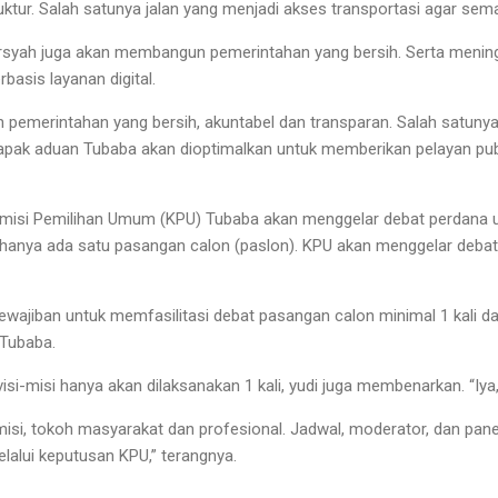
ruktur. Salah satunya jalan yang menjadi akses transportasi agar sema
irsyah juga akan membangun pemerintahan yang bersih. Serta menin
asis layanan digital.
emerintahan yang bersih, akuntabel dan transparan. Salah satunya 
apak aduan Tubaba akan dioptimalkan untuk memberikan pelayan publi
omisi Pemilihan Umum (KPU) Tubaba akan menggelar debat perdana u
hanya ada satu pasangan calon (paslon). KPU akan menggelar deba
wajiban untuk memfasilitasi debat pasangan calon minimal 1 kali dan
Tubaba.
isi-misi hanya akan dilaksanakan 1 kali, yudi juga membenarkan. “Iya
misi, tokoh masyarakat dan profesional. Jadwal, moderator, dan pane
lalui keputusan KPU,” terangnya.