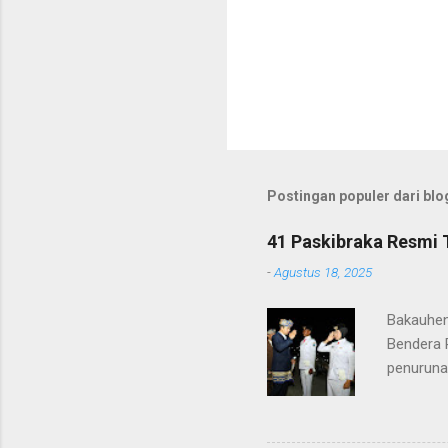
Postingan populer dari blog
41 Paskibraka Resmi 
-
Agustus 18, 2025
Bakauhen
Bendera 
penuruna
anggota 
ke-80 Ke
tugasnya.