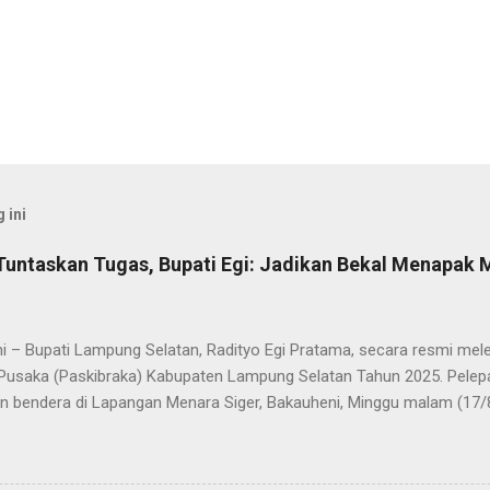
 ini
Tuntaskan Tugas, Bupati Egi: Jadikan Bekal Menapak
i – Bupati Lampung Selatan, Radityo Egi Pratama, secara resmi me
Pusaka (Paskibraka) Kabupaten Lampung Selatan Tahun 2025. Pelepa
n bendera di Lapangan Menara Siger, Bakauheni, Minggu malam (17/
Paskibraka yang sebelumnya sukses mengibarkan Sang Saka Merah 
merdekaan Republik Indonesia di Kabupaten Lampung Selatan, kini 
 Mereka dilepas dengan penuh apresiasi atas dedikasi, disiplin, da