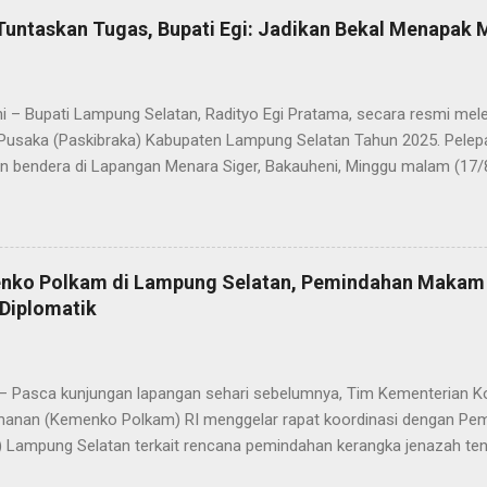
kan sepanjang rangkaian acara. Dalam sambutannya, Bupati Egi men
Tuntaskan Tugas, Bupati Egi: Jadikan Bekal Menapak
sih kepada seluruh anggota Paskibraka, jajaran Forkopimda, Ketua DP
a yang telah memberikan dukungan penuh. “Saya melihat kalian adal
ti akan mewujudkan Indonesia Emas 2045. Di Selat Sunda, Sang Sak
i – Bupati Lampung Selatan, Radityo Egi Pratama, secara resmi me
akatau. Atas n...
Pusaka (Paskibraka) Kabupaten Lampung Selatan Tahun 2025. Pelepa
n bendera di Lapangan Menara Siger, Bakauheni, Minggu malam (17/
Paskibraka yang sebelumnya sukses mengibarkan Sang Saka Merah 
merdekaan Republik Indonesia di Kabupaten Lampung Selatan, kini 
 Mereka dilepas dengan penuh apresiasi atas dedikasi, disiplin, da
kan sepanjang rangkaian acara. Dalam sambutannya, Bupati Egi men
enko Polkam di Lampung Selatan, Pemindahan Makam
sih kepada seluruh anggota Paskibraka, jajaran Forkopimda, Ketua DP
Diplomatik
a yang telah memberikan dukungan penuh. “Saya melihat kalian adal
ti akan mewujudkan Indonesia Emas 2045. Di Selat Sunda, Sang Sak
akatau. Atas n...
 – Pasca kunjungan lapangan sehari sebelumnya, Tim Kementerian Koo
anan (Kemenko Polkam) RI menggelar rapat koordinasi dengan Pem
 Lampung Selatan terkait rencana pemindahan kerangka jenazah tent
Rapat berlangsung di Aula Krakatau, Kantor Bupati Lampung Selatan,