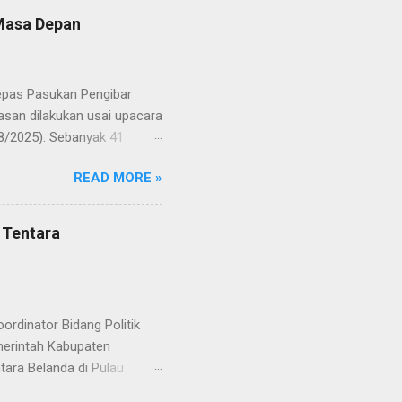
yampaikan rasa bangga dan
 Masa Depan
RD, pelatih, serta para
ah mata generasi penerus
a Merah Putih menatap
lepas Pasukan Pengibar
san dilakukan usai upacara
8/2025). Sebanyak 41
Putih pada peringatan HUT
READ MORE »
resmi menuntaskan
n semangat kebangsaan yang
yampaikan rasa bangga dan
 Tentara
RD, pelatih, serta para
ah mata generasi penerus
a Merah Putih menatap
rdinator Bidang Politik
erintah Kabupaten
ara Belanda di Pulau
 Rabu (20/8/2025). Rapat