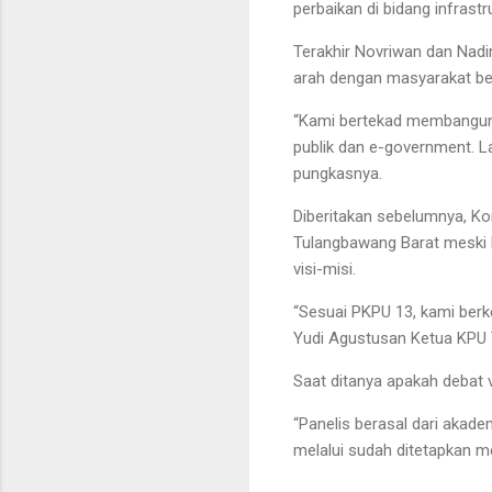
perbaikan di bidang infrast
Terakhir Novriwan dan Nad
arah dengan masyarakat berb
“Kami bertekad membangun p
publik dan e-government. L
pungkasnya.
Diberitakan sebelumnya, K
Tulangbawang Barat meski 
visi-misi.
“Sesuai PKPU 13, kami berke
Yudi Agustusan Ketua KPU 
Saat ditanya apakah debat v
“Panelis berasal dari akade
melalui sudah ditetapkan me