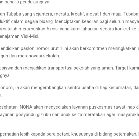
an panelis pendukungnya.
n Tubaba yang sejahtera, merata, kreatif, inovatif dan maju. Tubaba 
uktif dalam segala bidang. Menciptakan keadilan bagi seluruh masya
ami telah merumuskan 5 misi yang kami jabarkan secara konkret ke 
enajaman Visi-Misi.
pendidikan paslon nomor urut 1 ini akan berkomitmen meningkatkan 
gun dan merenovasi sekolah.
iswa dan menjadikan transportasi sekolah yang aman. Target kami, 
ngnya.
konomi, ia akan mengembangkan sentra usaha di tiap kecamatan, 
i.
kesehatan, NONA akan menyediakan layanan puskesmas rawat inap d
 layanan posyandu gizi ibu dan anak serta meratakan agar masyara
erhatian lebih kepada para petani, khususnya di bidang peternakan