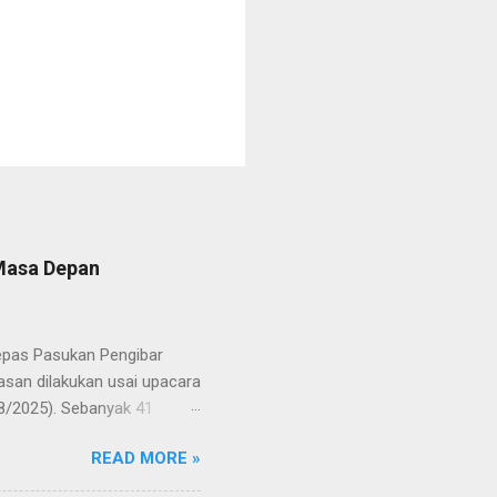
 Masa Depan
lepas Pasukan Pengibar
san dilakukan usai upacara
8/2025). Sebanyak 41
Putih pada peringatan HUT
READ MORE »
resmi menuntaskan
n semangat kebangsaan yang