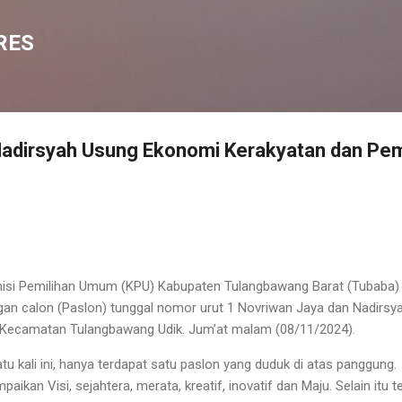
Langsung ke konten utama
RES
Nadirsyah Usung Ekonomi Kerakyatan dan Pe
isi Pemilihan Umum (KPU) Kabupaten Tulangbawang Barat (Tubaba)
gan calon (Paslon) tunggal nomor urut 1 Novriwan Jaya dan Nadirs
Kecamatan Tulangbawang Udik. Jum’at malam (08/11/2024).
tu kali ini, hanya terdapat satu paslon yang duduk di atas panggung.
aikan Visi, sejahtera, merata, kreatif, inovatif dan Maju. Selain itu