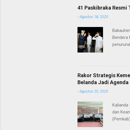
ditunjuk
41 Paskibraka Resmi 
terima ka
-
Agustus 18, 2025
orang tu
yang nan
Bakauhen
Gunung Kr
Bendera 
penuruna
anggota 
ke-80 Ke
tugasnya.
ditunjuk
Rakor Strategis Kem
terima ka
Belanda Jadi Agenda 
orang tu
-
Agustus 20, 2025
yang nan
Gunung Kr
Kalianda
dan Keam
(Pemkab)
Sebuku. 