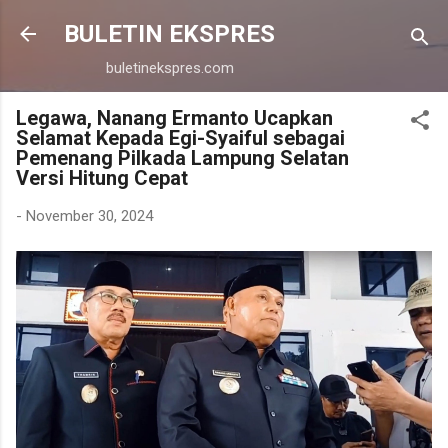
Langsung ke konten utama
BULETIN EKSPRES
buletinekspres.com
Legawa, Nanang Ermanto Ucapkan
Selamat Kepada Egi-Syaiful sebagai
Pemenang Pilkada Lampung Selatan
Versi Hitung Cepat
-
November 30, 2024