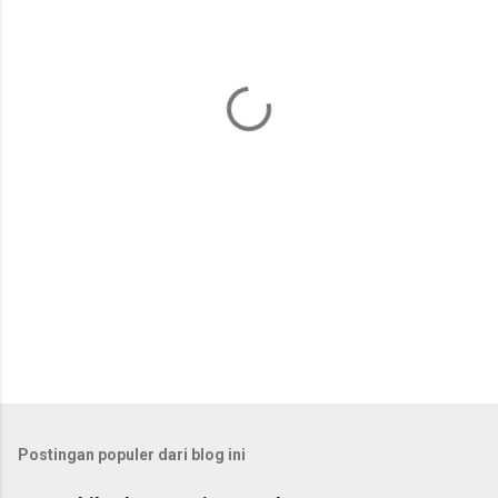
n
t
a
r
Postingan populer dari blog ini