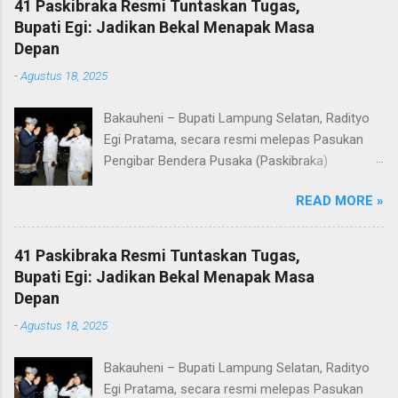
41 Paskibraka Resmi Tuntaskan Tugas,
Bupati Egi: Jadikan Bekal Menapak Masa
Depan
-
Agustus 18, 2025
Bakauheni – Bupati Lampung Selatan, Radityo
Egi Pratama, secara resmi melepas Pasukan
Pengibar Bendera Pusaka (Paskibraka)
Kabupaten Lampung Selatan Tahun 2025.
READ MORE »
Pelepasan dilakukan usai upacara penurunan
bendera di Lapangan Menara Siger, Bakauheni,
Minggu malam (17/8/2025). Sebanyak 41
41 Paskibraka Resmi Tuntaskan Tugas,
anggota Paskibraka yang sebelumnya sukses
Bupati Egi: Jadikan Bekal Menapak Masa
mengibarkan Sang Saka Merah Putih pada
Depan
peringatan HUT ke-80 Kemerdekaan Republik
-
Agustus 18, 2025
Indonesia di Kabupaten Lampung Selatan, kini
resmi menuntaskan tugasnya. Mereka dilepas
Bakauheni – Bupati Lampung Selatan, Radityo
dengan penuh apresiasi atas dedikasi, disiplin,
Egi Pratama, secara resmi melepas Pasukan
dan semangat kebangsaan yang ditunjukkan