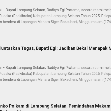
i – Bupati Lampung Selatan, Radityo Egi Pratama, secara resmi me
Pusaka (Paskibraka) Kabupaten Lampung Selatan Tahun 2025. Pelepa
n bendera di Lapangan Menara Siger, Bakauheni, Minggu malam (17/
Paskibraka yang sebelumnya sukses mengibarkan Sang Saka Merah 
merdekaan Republik Indonesia di Kabupaten Lampung Selatan, kini 
 Mereka dilepas dengan penuh apresiasi atas dedikasi, disiplin, da
kan sepanjang rangkaian acara. Dalam sambutannya, Bupati Egi men
Tuntaskan Tugas, Bupati Egi: Jadikan Bekal Menapak
sih kepada seluruh anggota Paskibraka, jajaran Forkopimda, Ketua DP
a yang telah memberikan dukungan penuh. “Saya melihat kalian adal
ti akan mewujudkan Indonesia Emas 2045. Di Selat Sunda, Sang Sak
i – Bupati Lampung Selatan, Radityo Egi Pratama, secara resmi me
akatau. Atas n...
Pusaka (Paskibraka) Kabupaten Lampung Selatan Tahun 2025. Pelepa
n bendera di Lapangan Menara Siger, Bakauheni, Minggu malam (17/
Paskibraka yang sebelumnya sukses mengibarkan Sang Saka Merah 
merdekaan Republik Indonesia di Kabupaten Lampung Selatan, kini 
 Mereka dilepas dengan penuh apresiasi atas dedikasi, disiplin, da
kan sepanjang rangkaian acara. Dalam sambutannya, Bupati Egi men
enko Polkam di Lampung Selatan, Pemindahan Makam
sih kepada seluruh anggota Paskibraka, jajaran Forkopimda, Ketua DP