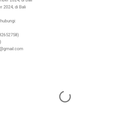
 2024, di Bali
ghubungi:
82652758)
)
24@gmail.com