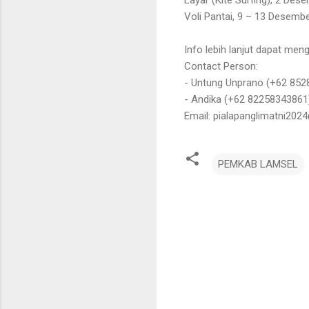
Voli Pantai, 9 – 13 Desember
Info lebih lanjut dapat men
Contact Person:
- Untung Unprano (+62 852
- Andika (+62 82258343861
Email: pialapanglimatni20
PEMKAB LAMSEL
K
o
m
e
n
t