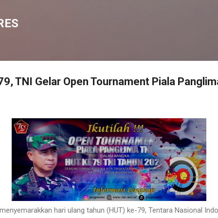
Langsung ke konten utama
RES
9, TNI Gelar Open Tournament Piala Panglim
enyemarakkan hari ulang tahun (HUT) ke-79, Tentara Nasional Indo