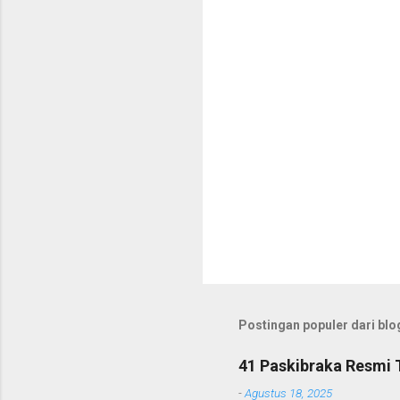
a
r
Postingan populer dari blog
41 Paskibraka Resmi 
-
Agustus 18, 2025