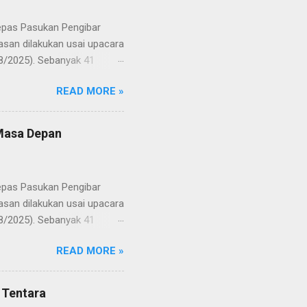
lepas Pasukan Pengibar
san dilakukan usai upacara
8/2025). Sebanyak 41
Putih pada peringatan HUT
READ MORE »
resmi menuntaskan
n semangat kebangsaan yang
yampaikan rasa bangga dan
 Masa Depan
RD, pelatih, serta para
ah mata generasi penerus
a Merah Putih menatap
lepas Pasukan Pengibar
san dilakukan usai upacara
8/2025). Sebanyak 41
Putih pada peringatan HUT
READ MORE »
resmi menuntaskan
n semangat kebangsaan yang
yampaikan rasa bangga dan
 Tentara
RD, pelatih, serta para