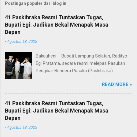
Postingan populer dari blog ini
41 Paskibraka Resmi Tuntaskan Tugas,
Bupati Egi: Jadikan Bekal Menapak Masa
Depan
-
Agustus 18, 2025
Bakauheni – Bupati Lampung Selatan, Radityo
Egi Pratama, secara resmi melepas Pasukan
Pengibar Bendera Pusaka (Paskibraka)
Kabupaten Lampung Selatan Tahun 2025.
READ MORE »
Pelepasan dilakukan usai upacara penurunan
bendera di Lapangan Menara Siger, Bakauheni,
Minggu malam (17/8/2025). Sebanyak 41
41 Paskibraka Resmi Tuntaskan Tugas,
anggota Paskibraka yang sebelumnya sukses
Bupati Egi: Jadikan Bekal Menapak Masa
mengibarkan Sang Saka Merah Putih pada
Depan
peringatan HUT ke-80 Kemerdekaan Republik
-
Agustus 18, 2025
Indonesia di Kabupaten Lampung Selatan, kini
resmi menuntaskan tugasnya. Mereka dilepas