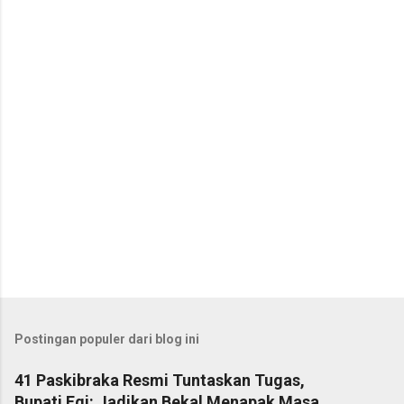
t
a
r
Postingan populer dari blog ini
41 Paskibraka Resmi Tuntaskan Tugas,
Bupati Egi: Jadikan Bekal Menapak Masa