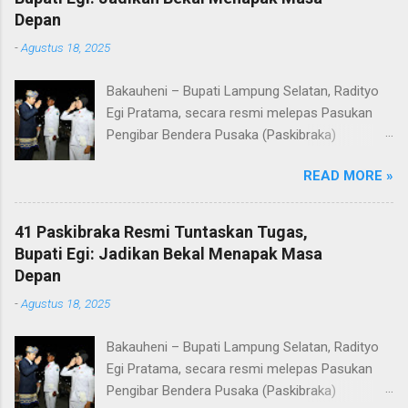
Depan
-
Agustus 18, 2025
Bakauheni – Bupati Lampung Selatan, Radityo
Egi Pratama, secara resmi melepas Pasukan
Pengibar Bendera Pusaka (Paskibraka)
Kabupaten Lampung Selatan Tahun 2025.
READ MORE »
Pelepasan dilakukan usai upacara penurunan
bendera di Lapangan Menara Siger, Bakauheni,
Minggu malam (17/8/2025). Sebanyak 41
41 Paskibraka Resmi Tuntaskan Tugas,
anggota Paskibraka yang sebelumnya sukses
Bupati Egi: Jadikan Bekal Menapak Masa
mengibarkan Sang Saka Merah Putih pada
Depan
peringatan HUT ke-80 Kemerdekaan Republik
-
Agustus 18, 2025
Indonesia di Kabupaten Lampung Selatan, kini
resmi menuntaskan tugasnya. Mereka dilepas
Bakauheni – Bupati Lampung Selatan, Radityo
dengan penuh apresiasi atas dedikasi, disiplin,
Egi Pratama, secara resmi melepas Pasukan
dan semangat kebangsaan yang ditunjukkan
Pengibar Bendera Pusaka (Paskibraka)
sepanjang rangkaian acara. Dalam