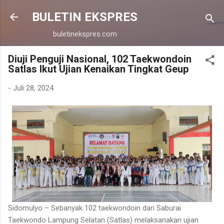
Langsung ke konten utama
BULETIN EKSPRES
buletinekspres.com
Diuji Penguji Nasional, 102 Taekwondoin
Satlas Ikut Ujian Kenaikan Tingkat Geup
-
Juli 28, 2024
Sidomulyo – Sebanyak 102 taekwondoin dari Saburai
Taekwondo Lampung Selatan (Satlas) melaksanakan ujian