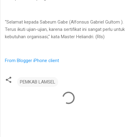
“Selamat kepada Sabeum Gabe (Alfonsus Gabriel Gultom ).
Terus ikuti ujian-ujian, karena sertifikat ini sangat perlu untuk
kebutuhan organisasi,” kata Master Heliandri. (Rls)
From Blogger iPhone client
PEMKAB LAMSEL
K
o
m
e
n