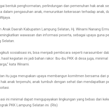
bagai bentuk penghormatan, perlindungan dan pemenuhan hak anak s
ga dalam pengasuhan anak, menurunkan kekerasan terhadap anak, 
Wijaya.
 Anak Daerah Kabupaten Lampung Selatan, Hj. Winarni Nanang Erman
t meningkatkan wawasan dan informasi peserta, sebagai upaya guna 
 Selatan.
ngikuti sosialisasi ini, bisa menjadi pembicara seperti narasumber da
hasil kegiatan ini jadi bahan rakor. Ibu-ibu PKK di desa juga, minimal h
arga,” kata Winarni.
giatan itu juga merupakan upaya membangun komitmen bersama dari 
 hak anak terpenuhi, anak tumbuh dengan sehat dan mendapatkan per
itasi.
sasi ini minimal dapat mengupayakan lingkungan yang bebas dari kek
egrak PKK Lampung Selatan ini. (Rls)