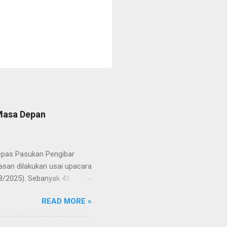
 Masa Depan
lepas Pasukan Pengibar
san dilakukan usai upacara
8/2025). Sebanyak 41
Putih pada peringatan HUT
READ MORE »
resmi menuntaskan
n semangat kebangsaan yang