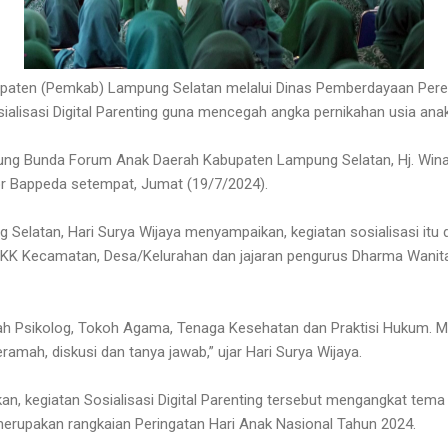
upaten (Pemkab) Lampung Selatan melalui Dinas Pemberdayaan Per
alisasi Digital Parenting guna mencegah angka pernikahan usia anak 
sung Bunda Forum Anak Daerah Kabupaten Lampung Selatan, Hj. Win
tor Bappeda setempat, Jumat (19/7/2024).
elatan, Hari Surya Wijaya menyampaikan, kegiatan sosialisasi itu dii
PKK Kecamatan, Desa/Kelurahan dan jajaran pengurus Dharma Wanit
ah Psikolog, Tokoh Agama, Tenaga Kesehatan dan Praktisi Hukum. 
ramah, diskusi dan tanya jawab,” ujar Hari Surya Wijaya.
kan, kegiatan Sosialisasi Digital Parenting tersebut mengangkat te
 merupakan rangkaian Peringatan Hari Anak Nasional Tahun 2024.