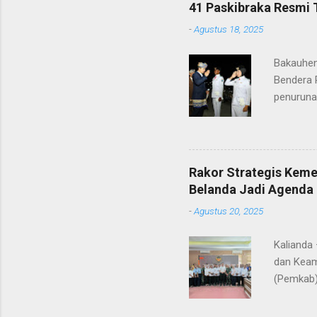
ditunjuk
41 Paskibraka Resmi 
terima ka
-
Agustus 18, 2025
orang tu
yang nan
Bakauhen
Gunung Kr
Bendera 
penuruna
anggota 
ke-80 Ke
tugasnya.
ditunjuk
Rakor Strategis Kem
terima ka
Belanda Jadi Agenda 
orang tu
-
Agustus 20, 2025
yang nan
Gunung Kr
Kalianda
dan Keam
(Pemkab)
Sebuku. 
dipimpin