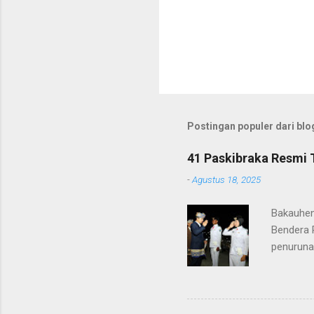
Postingan populer dari blog
41 Paskibraka Resmi 
-
Agustus 18, 2025
Bakauhen
Bendera 
penuruna
anggota 
ke-80 Ke
tugasnya.