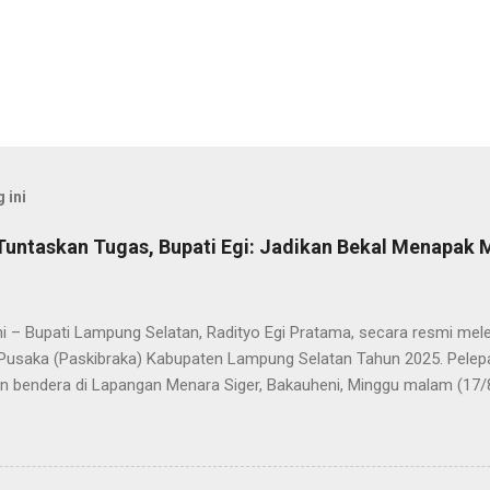
 ini
Tuntaskan Tugas, Bupati Egi: Jadikan Bekal Menapak
i – Bupati Lampung Selatan, Radityo Egi Pratama, secara resmi me
Pusaka (Paskibraka) Kabupaten Lampung Selatan Tahun 2025. Pelepa
n bendera di Lapangan Menara Siger, Bakauheni, Minggu malam (17/
Paskibraka yang sebelumnya sukses mengibarkan Sang Saka Merah 
merdekaan Republik Indonesia di Kabupaten Lampung Selatan, kini 
 Mereka dilepas dengan penuh apresiasi atas dedikasi, disiplin, da