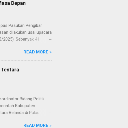
yampaikan rasa bangga dan
 Masa Depan
RD, pelatih, serta para
ah mata generasi penerus
a Merah Putih menatap
lepas Pasukan Pengibar
san dilakukan usai upacara
8/2025). Sebanyak 41
Putih pada peringatan HUT
READ MORE »
resmi menuntaskan
n semangat kebangsaan yang
yampaikan rasa bangga dan
 Tentara
RD, pelatih, serta para
ah mata generasi penerus
a Merah Putih menatap
rdinator Bidang Politik
erintah Kabupaten
ara Belanda di Pulau
 Rabu (20/8/2025). Rapat
READ MORE »
teral Eropa Kemenko Polkam