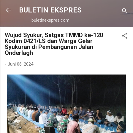
Langsung ke konten utama
BULETIN EKSPRES
buletinekspres.com
Wujud Syukur, Satgas TMMD ke-120
Kodim 0421/LS dan Warga Gelar
Syukuran di Pembangunan Jalan
Onderlagh
-
Juni 06, 2024