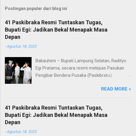
Postingan populer dari blog ini
41 Paskibraka Resmi Tuntaskan Tugas,
Bupati Egi: Jadikan Bekal Menapak Masa
Depan
-
Agustus 18, 2025
Bakauheni – Bupati Lampung Selatan, Radityo
Egi Pratama, secara resmi melepas Pasukan
Pengibar Bendera Pusaka (Paskibraka)
Kabupaten Lampung Selatan Tahun 2025.
READ MORE »
Pelepasan dilakukan usai upacara penurunan
bendera di Lapangan Menara Siger, Bakauheni,
Minggu malam (17/8/2025). Sebanyak 41
41 Paskibraka Resmi Tuntaskan Tugas,
anggota Paskibraka yang sebelumnya sukses
Bupati Egi: Jadikan Bekal Menapak Masa
mengibarkan Sang Saka Merah Putih pada
Depan
peringatan HUT ke-80 Kemerdekaan Republik
-
Agustus 18, 2025
Indonesia di Kabupaten Lampung Selatan, kini