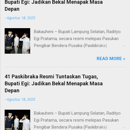
Bupati Egi: Jadikan Bekal Menapak Masa
Depan
-
Agustus 18, 2025
Bakauheni – Bupati Lampung Selatan, Radityo
Egi Pratama, secara resmi melepas Pasukan
Pengibar Bendera Pusaka (Paskibraka)
Kabupaten Lampung Selatan Tahun 2025.
READ MORE »
Pelepasan dilakukan usai upacara penurunan
bendera di Lapangan Menara Siger, Bakauheni,
Minggu malam (17/8/2025). Sebanyak 41
41 Paskibraka Resmi Tuntaskan Tugas,
anggota Paskibraka yang sebelumnya sukses
Bupati Egi: Jadikan Bekal Menapak Masa
mengibarkan Sang Saka Merah Putih pada
Depan
peringatan HUT ke-80 Kemerdekaan Republik
-
Agustus 18, 2025
Indonesia di Kabupaten Lampung Selatan, kini
resmi menuntaskan tugasnya. Mereka dilepas
Bakauheni – Bupati Lampung Selatan, Radityo
dengan penuh apresiasi atas dedikasi, disiplin,
Egi Pratama, secara resmi melepas Pasukan
dan semangat kebangsaan yang ditunjukkan
Pengibar Bendera Pusaka (Paskibraka)
sepanjang rangkaian acara. Dalam