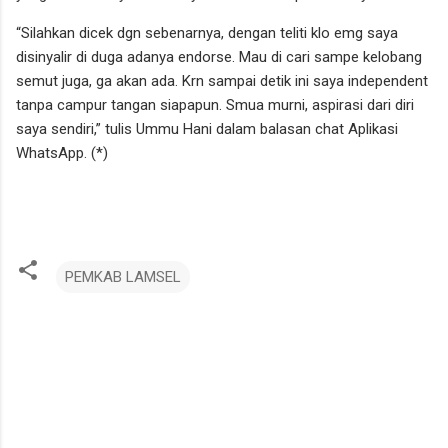
“Silahkan dicek dgn sebenarnya, dengan teliti klo emg saya
disinyalir di duga adanya endorse. Mau di cari sampe kelobang
semut juga, ga akan ada. Krn sampai detik ini saya independent
tanpa campur tangan siapapun. Smua murni, aspirasi dari diri
saya sendiri,” tulis Ummu Hani dalam balasan chat Aplikasi
WhatsApp. (*)
PEMKAB LAMSEL
K
o
m
e
n