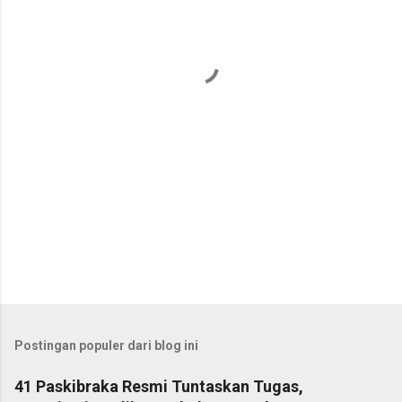
t
a
r
Postingan populer dari blog ini
41 Paskibraka Resmi Tuntaskan Tugas,