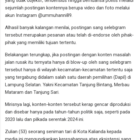
yang tidak objektif, tendensius hingga bernuansa politis melalui
sejumlah postingan kontennya berupa video dan foto melalui
akun Instagram @ummuhanni89.
Alhasil banyak kalangan menilai, postingan sang selebgram
tersebut merupakan pesanan atau telah di-endorse oleh pihak-
pihak yang memiliki tujuan tertentu.
Belakangan terungkap, jika postingan dengan konten masalah
jalan rusak itu ternyata hanya di blow-up oleh sang selebgram
tersebut hanya di wilayah kecamatan-kecamatan tertentu saja
yang tergabung didalam salah satu daerah pemilihan (Dapil) di
Lampung Selatan. Yakni Kecamatan Tanjung Bintang, Merbau
Mataram dan Tanjung Sari.
Mirisnya lagi, konten-konten tersebut kerap gencar diproduksi
dan disebar hanya pada tahun-tahun politik saja, seperti pada
2020 lalu dan pilkada serentak 2024 ini.
Zulian (53) seorang seniman tari di Kota Kalianda kepada
media ini mengungkapkan keresahannya atas eksistensi sang