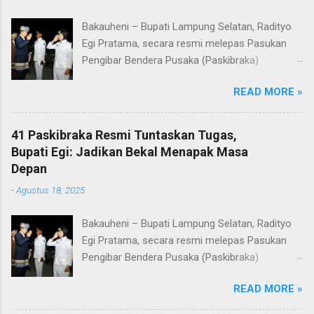
Bakauheni – Bupati Lampung Selatan, Radityo
Egi Pratama, secara resmi melepas Pasukan
Pengibar Bendera Pusaka (Paskibraka)
Kabupaten Lampung Selatan Tahun 2025.
READ MORE »
Pelepasan dilakukan usai upacara penurunan
bendera di Lapangan Menara Siger, Bakauheni,
Minggu malam (17/8/2025). Sebanyak 41
41 Paskibraka Resmi Tuntaskan Tugas,
anggota Paskibraka yang sebelumnya sukses
Bupati Egi: Jadikan Bekal Menapak Masa
mengibarkan Sang Saka Merah Putih pada
Depan
peringatan HUT ke-80 Kemerdekaan Republik
-
Agustus 18, 2025
Indonesia di Kabupaten Lampung Selatan, kini
resmi menuntaskan tugasnya. Mereka dilepas
Bakauheni – Bupati Lampung Selatan, Radityo
dengan penuh apresiasi atas dedikasi, disiplin,
Egi Pratama, secara resmi melepas Pasukan
dan semangat kebangsaan yang ditunjukkan
Pengibar Bendera Pusaka (Paskibraka)
sepanjang rangkaian acara. Dalam
Kabupaten Lampung Selatan Tahun 2025.
sambutannya, Bupati Egi menyampaikan rasa
READ MORE »
Pelepasan dilakukan usai upacara penurunan
bangga dan terima kasih kepada seluruh
bendera di Lapangan Menara Siger, Bakauheni,
anggota Paskibraka, jajaran Forkopimda, Ketua