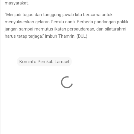
masyarakat.
“Menjadi tugas dan tanggung jawab kita bersama untuk
menyukseskan gelaran Pemilu nanti. Berbeda pandangan politik
jangan sampai memutus ikatan persaudaraan, dan silaturahmi
harus tetap terjaga,” imbuh Thamrin. (DUL)
Kominfo Pemkab Lamsel
K
o
m
e
n
t
a