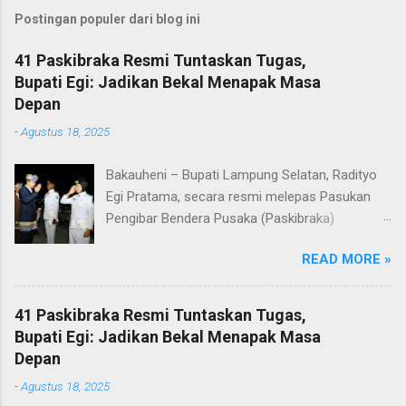
Postingan populer dari blog ini
41 Paskibraka Resmi Tuntaskan Tugas,
Bupati Egi: Jadikan Bekal Menapak Masa
Depan
-
Agustus 18, 2025
Bakauheni – Bupati Lampung Selatan, Radityo
Egi Pratama, secara resmi melepas Pasukan
Pengibar Bendera Pusaka (Paskibraka)
Kabupaten Lampung Selatan Tahun 2025.
READ MORE »
Pelepasan dilakukan usai upacara penurunan
bendera di Lapangan Menara Siger, Bakauheni,
Minggu malam (17/8/2025). Sebanyak 41
41 Paskibraka Resmi Tuntaskan Tugas,
anggota Paskibraka yang sebelumnya sukses
Bupati Egi: Jadikan Bekal Menapak Masa
mengibarkan Sang Saka Merah Putih pada
Depan
peringatan HUT ke-80 Kemerdekaan Republik
-
Agustus 18, 2025
Indonesia di Kabupaten Lampung Selatan, kini