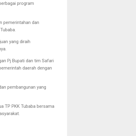
 berbagai program
n pemerintahan dan
 Tubaba.
uan yang diraih
nya.
n Pj Bupati dan tim Safari
pemerintah daerah dengan
h dan pembangunan yang
etua TP PKK Tubaba bersama
asyarakat.