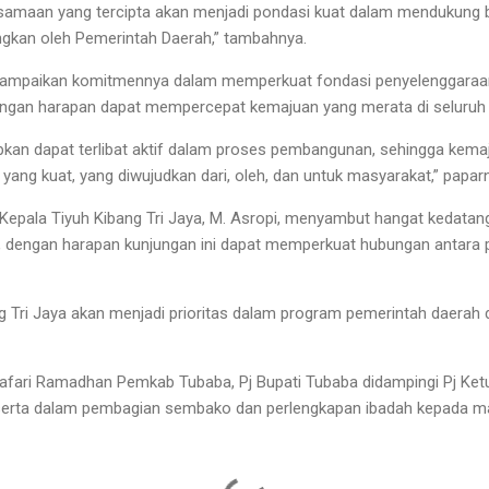
ersamaan yang tercipta akan menjadi pondasi kuat dalam mendukung
kan oleh Pemerintah Daerah,” tambahnya.
nyampaikan komitmennya dalam memperkuat fondasi penyelenggaraa
ngan harapan dapat mempercepat kemajuan yang merata di seluruh
kan dapat terlibat aktif dalam proses pembangunan, sehingga kemaj
ang kuat, yang diwujudkan dari, oleh, dan untuk masyarakat,” papar
epala Tiyuh Kibang Tri Jaya, M. Asropi, menyambut hangat kedatanga
dengan harapan kunjungan ini dapat memperkuat hubungan antara 
ng Tri Jaya akan menjadi prioritas dalam program pemerintah daera
Safari Ramadhan Pemkab Tubaba, Pj Bupati Tubaba didampingi Pj K
 serta dalam pembagian sembako dan perlengkapan ibadah kepada m