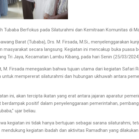
h Tubaba Berfokus pada Silaturahmi dan Kemitraan Komunitas di 
gbawang Barat (Tubaba), Drs. M. Firsada, M.Si., menyelenggarakan ku
kan masyarakat secara langsung. Kegiatan ini mencakup buka puasa 
bang Tri Jaya, Kecamatan Lambu Kibang, pada hari Senin (25/03/2024)
 M. Firsada menegaskan bahwa tujuan utama dari kegiatan Safari R
 untuk mempererat silaturahmi dan hubungan ukhuwah antara peme
atan ini, akan tercipta ikatan yang erat antara jajaran aparatur pem
t berdampak positif dalam penyelenggaraan pemerintahan, pembang
aba,” ujar beliau.
 kegiatan ini tidak hanya bertujuan sebagai sarana silaturahmi, tet
mendukung kegiatan ibadah dan aktivitas Ramadhan yang dilakukan