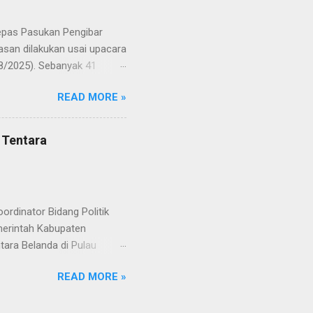
ah mata generasi penerus
a Merah Putih menatap
lepas Pasukan Pengibar
san dilakukan usai upacara
8/2025). Sebanyak 41
Putih pada peringatan HUT
READ MORE »
resmi menuntaskan
n semangat kebangsaan yang
yampaikan rasa bangga dan
 Tentara
RD, pelatih, serta para
ah mata generasi penerus
a Merah Putih menatap
rdinator Bidang Politik
erintah Kabupaten
ara Belanda di Pulau
 Rabu (20/8/2025). Rapat
READ MORE »
teral Eropa Kemenko Polkam
rkopimda, perwakilan
VI). Perwakilan Pusdokkes