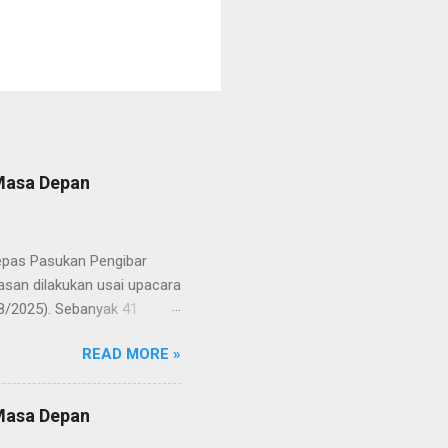
 Masa Depan
lepas Pasukan Pengibar
san dilakukan usai upacara
8/2025). Sebanyak 41
Putih pada peringatan HUT
READ MORE »
resmi menuntaskan
n semangat kebangsaan yang
yampaikan rasa bangga dan
 Masa Depan
RD, pelatih, serta para