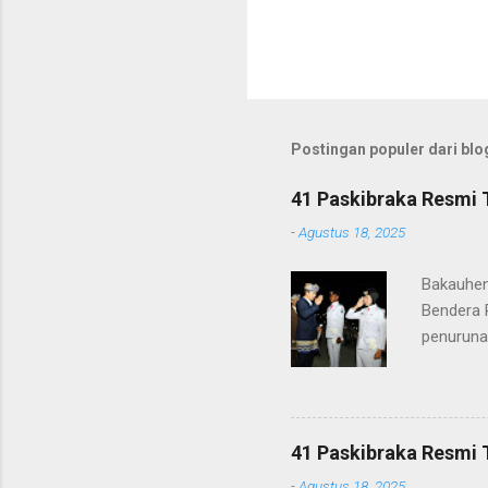
Postingan populer dari blog
41 Paskibraka Resmi 
-
Agustus 18, 2025
Bakauhen
Bendera 
penuruna
anggota 
ke-80 Ke
tugasnya.
ditunjuk
41 Paskibraka Resmi 
terima ka
-
Agustus 18, 2025