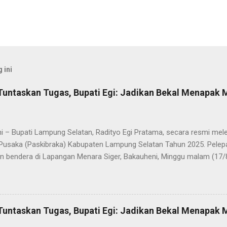
 ini
Tuntaskan Tugas, Bupati Egi: Jadikan Bekal Menapak
i – Bupati Lampung Selatan, Radityo Egi Pratama, secara resmi me
Pusaka (Paskibraka) Kabupaten Lampung Selatan Tahun 2025. Pelepa
n bendera di Lapangan Menara Siger, Bakauheni, Minggu malam (17/
Paskibraka yang sebelumnya sukses mengibarkan Sang Saka Merah 
merdekaan Republik Indonesia di Kabupaten Lampung Selatan, kini 
 Mereka dilepas dengan penuh apresiasi atas dedikasi, disiplin, da
kan sepanjang rangkaian acara. Dalam sambutannya, Bupati Egi men
Tuntaskan Tugas, Bupati Egi: Jadikan Bekal Menapak
sih kepada seluruh anggota Paskibraka, jajaran Forkopimda, Ketua DP