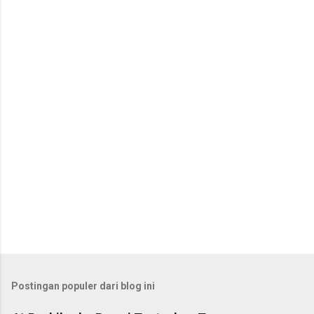
n
t
a
r
Postingan populer dari blog ini