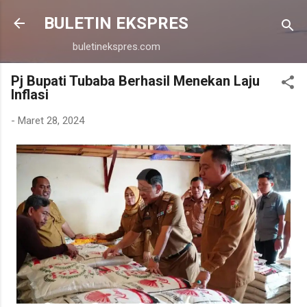
Langsung ke konten utama
BULETIN EKSPRES
buletinekspres.com
Pj Bupati Tubaba Berhasil Menekan Laju
Inflasi
-
Maret 28, 2024