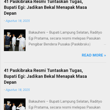
41 Paskibraka Resmi Tuntaskan Tugas,
Bupati Egi: Jadikan Bekal Menapak Masa
Depan
-
Agustus 18, 2025
Bakauheni – Bupati Lampung Selatan, Radityo
Egi Pratama, secara resmi melepas Pasukan
Pengibar Bendera Pusaka (Paskibraka)
Kabupaten Lampung Selatan Tahun 2025.
READ MORE »
Pelepasan dilakukan usai upacara penurunan
bendera di Lapangan Menara Siger, Bakauheni,
Minggu malam (17/8/2025). Sebanyak 41
41 Paskibraka Resmi Tuntaskan Tugas,
anggota Paskibraka yang sebelumnya sukses
Bupati Egi: Jadikan Bekal Menapak Masa
mengibarkan Sang Saka Merah Putih pada
Depan
peringatan HUT ke-80 Kemerdekaan Republik
-
Agustus 18, 2025
Indonesia di Kabupaten Lampung Selatan, kini
resmi menuntaskan tugasnya. Mereka dilepas
Bakauheni – Bupati Lampung Selatan, Radityo
dengan penuh apresiasi atas dedikasi, disiplin,
Egi Pratama, secara resmi melepas Pasukan
dan semangat kebangsaan yang ditunjukkan