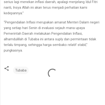
serius lagi menekan inflasi daerah, apalagi menjelang Idul Fitri
nanti, Insya Allah ini akan terus menjadi perhatian kami
kedepannya.”
“Pengendalian Inflasi merupakan amanat Menteri Dalam negeri
yang setiap hari Senin di evaluasi sejauh mana upaya
Pemerintah Daerah melakukan Pengendalian Inflasi,
alhamdulillah di Tubaba ini antara suply dan permintaan tidak
terlalu timpang, sehingga harga sembako relatif stabil,”
pungkasnya.
Tubaba
K
o
m
e